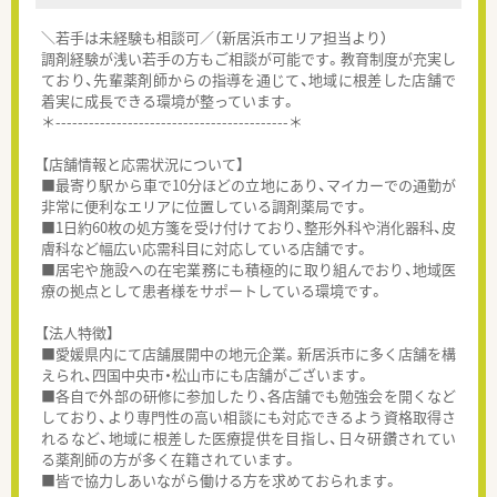
＼若手は未経験も相談可／（新居浜市エリア担当より）
調剤経験が浅い若手の方もご相談が可能です。教育制度が充実し
ており、先輩薬剤師からの指導を通じて、地域に根差した店舗で
着実に成長できる環境が整っています。
＊------------------------------------------＊
【店舗情報と応需状況について】
■最寄り駅から車で10分ほどの立地にあり、マイカーでの通勤が
非常に便利なエリアに位置している調剤薬局です。
■1日約60枚の処方箋を受け付けており、整形外科や消化器科、皮
膚科など幅広い応需科目に対応している店舗です。
■居宅や施設への在宅業務にも積極的に取り組んでおり、地域医
療の拠点として患者様をサポートしている環境です。
【法人特徴】
■愛媛県内にて店舗展開中の地元企業。新居浜市に多く店舗を構
えられ、四国中央市・松山市にも店舗がございます。
■各自で外部の研修に参加したり、各店舗でも勉強会を開くなど
しており、より専門性の高い相談にも対応できるよう資格取得さ
れるなど、地域に根差した医療提供を目指し、日々研鑽されてい
る薬剤師の方が多く在籍されています。
■皆で協力しあいながら働ける方を求めておられます。