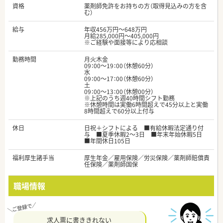
資格
薬剤師免許をお持ちの方（取得見込みの方を含
む）
給与
年収456万円～648万円
月給285,000円～405,000円
※ご経験や面接等により応相談
勤務時間
月火木金
09：00～19：00（休憩60分）
水
09：00～17：00（休憩60分）
土
09：00～13：00（休憩00分）
※上記のうち週40時間シフト勤務
※休憩時間は実働6時間超えで45分以上と実働
8時間超えで60分以上付与
休日
日祝＋シフトによる ■有給休暇法定通り付
与 ■夏季休暇2～3日 ■年末年始休暇5日
■年間休日105日
福利厚生諸手当
厚生年金／雇用保険／労災保険／薬剤師賠償責
任保険／薬剤師国保
職場情報
求人票に書ききれない