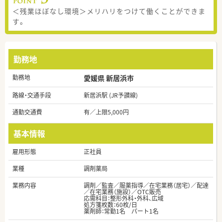
＜残業ほぼなし環境＞メリハリをつけて働くことができま
す。
勤務地
勤務地
愛媛県 新居浜市
路線・交通手段
新居浜駅 (JR予讃線)
通勤交通費
有／上限5,000円
基本情報
雇用形態
正社員
業種
調剤薬局
業務内容
調剤／監査／服薬指導／在宅業務（居宅）／配達
／在宅業務（施設）／OTC販売
応需科目：整形外科・外科、広域
処方箋枚数：60枚/日
薬剤師：常勤1名 パート1名