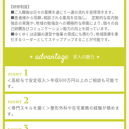
【研修制度】
■ご入職後は日々の業務を通じて一連の流れを習得頂きます。
■患者様から信頼、相談される薬局を目指し、 定期的な局内勉
強会の実施や、地域の勉強会への積極的な参画により、個々の自
己研鑽及びコミュニケーション能力の向上を図っています。
■ゆくゆくは店舗の運営や後輩の育成にも携わり、地域医療を牽
引するリーダーとしてステップアップすることが可能です。
advantage
求人の魅力
＜高給与で安定収入＞年収600万円以上のご相談も可能で
す。
＜専門スキルを磨く＞整形外科や在宅業務の経験が積めま
す。