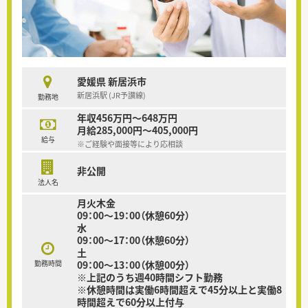
愛媛県 新居浜市
新居浜駅 (JR予讃線)
勤務地
年収456万円～648万円
月給285,000円～405,000円
給与
※ご経験や面接等により応相談
非公開
法人名
月火木金
09：00～19：00（休憩60分）
水
09：00～17：00（休憩60分）
土
勤務時間
09：00～13：00（休憩00分）
※上記のうち週40時間シフト勤務
※休憩時間は実働6時間超えで45分以上と実働8
時間超えで60分以上付与