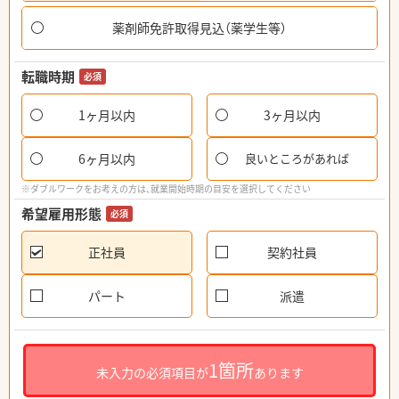
薬剤師免許取得見込（薬学生等）
転職時期
必須
1ヶ月以内
3ヶ月以内
6ヶ月以内
良いところがあれば
※ダブルワークをお考えの方は、就業開始時期の目安を選択してください
希望雇用形態
必須
正社員
契約社員
パート
派遣
1箇所
未入力の必須項目が
あります