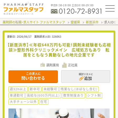
平日9：30-19：00 土日10：00-19：00
薬剤師の転職・求人サイト ファルマスタッフ
愛媛県
新居浜市
求人ID：
更新日：
2026/06/17
薬剤師求人ID：
326063
【新居浜市】≪年収648万円も可能！調剤未経験者も応相
談≫整形外科クリニックメイン 広域処方もあり 転
居をともなう異動なしの地元企業です
調剤薬局
正社員
この求人に
検討リストに
問い合わせる
追加
週32h以上
新卒可
未経験可
残業なし(ほぼなし含む)
車通勤可
高給与(600万円以上)
教育制度あり
シフト制
大手チェーン以外
在宅