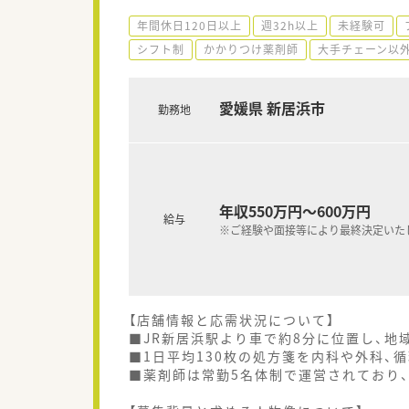
年間休日120日以上
週32h以上
未経験可
シフト制
かかりつけ薬剤師
大手チェーン以
愛媛県 新居浜市
勤務地
年収550万円～600万円
給与
※ご経験や面接等により最終決定いた
【店舗情報と応需状況について】
■JR新居浜駅より車で約8分に位置し、
■1日平均130枚の処方箋を内科や外科、
■薬剤師は常勤5名体制で運営されており