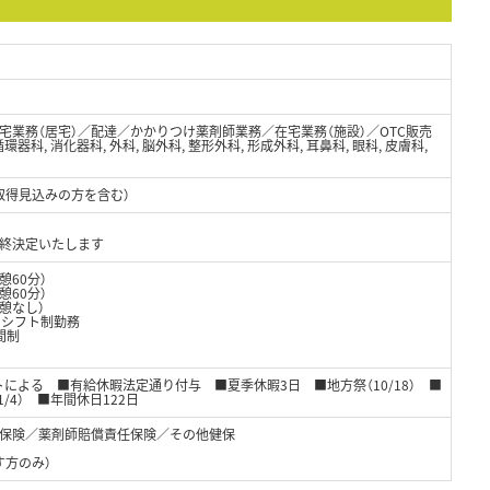
宅業務（居宅）／配達／かかりつけ薬剤師業務／在宅業務（施設）／OTC販売
環器科, 消化器科, 外科, 脳外科, 整形外科, 形成外科, 耳鼻科, 眼科, 皮膚科,
取得見込みの方を含む）
終決定いたします
休憩60分）
憩60分）
休憩なし）
内シフト制勤務
間制
フトによる ■有給休暇法定通り付与 ■夏季休暇3日 ■地方祭（10/18） ■
1/4） ■年間休日122日
保険／薬剤師賠償責任保険／その他健保
す方のみ）