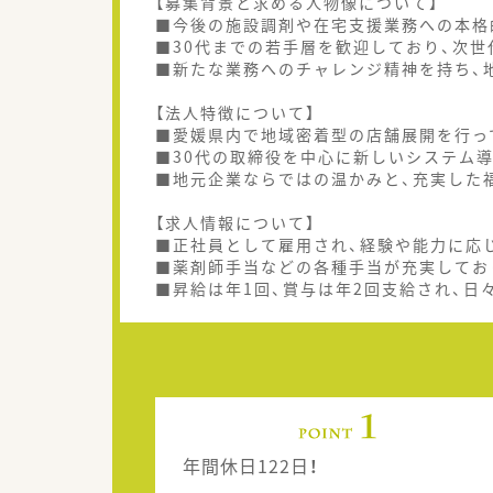
【募集背景と求める人物像について】
■今後の施設調剤や在宅支援業務への本格
■30代までの若手層を歓迎しており、次
■新たな業務へのチャレンジ精神を持ち、
【法人特徴について】
■愛媛県内で地域密着型の店舗展開を行っ
■30代の取締役を中心に新しいシステム
■地元企業ならではの温かみと、充実した
【求人情報について】
■正社員として雇用され、経験や能力に応
■薬剤師手当などの各種手当が充実してお
■昇給は年1回、賞与は年2回支給され、日
年間休日122日！