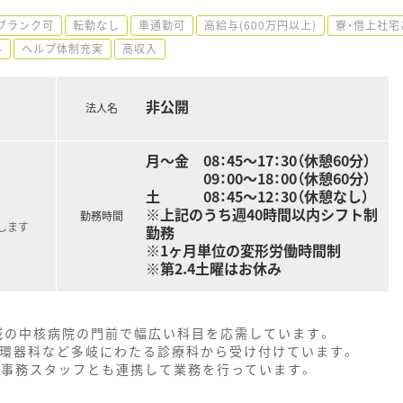
ブランク可
転勤なし
車通勤可
高給与(600万円以上)
寮・借上社宅
外
ヘルプ体制充実
高収入
非公開
法人名
月～金 08：45～17：30（休憩60分）
09：00～18：00（休憩60分）
土 08：45～12：30（休憩なし）
※上記のうち週40時間以内シフト制
勤務時間
します
勤務
※1ヶ月単位の変形労働時間制
※第2.4土曜はお休み
地域の中核病院の門前で幅広い科目を応需しています。
循環器科など多岐にわたる診療科から受け付けています。
、事務スタッフとも連携して業務を行っています。