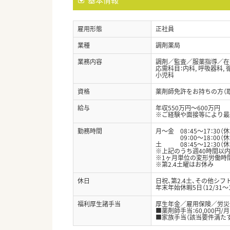
雇用形態
正社員
業種
調剤薬局
業務内容
調剤／監査／服薬指導／在
応需科目：内科, 呼吸器科, 循
小児科
資格
薬剤師免許をお持ちの方（
給与
年収550万円～600万円
※ご経験や面接等により最
勤務時間
月～金 08：45～17：30（
09：00～18：00（休
土 08：45～12：30（
※上記のうち週40時間以
※1ヶ月単位の変形労働時
※第2.4土曜はお休み
休日
日祝、第2.4土、その他シ
年末年始休暇5日（12/31～
福利厚生諸手当
厚生年金／雇用保険／労災
■薬剤師手当：60,000円/月
■家族手当（該当要件満た