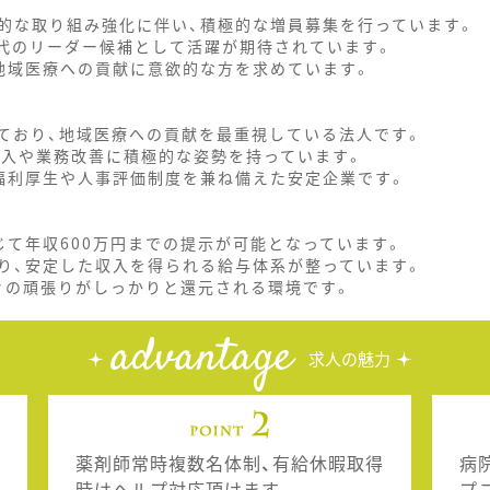
的な取り組み強化に伴い、積極的な増員募集を行っています。
世代のリーダー候補として活躍が期待されています。
地域医療への貢献に意欲的な方を求めています。
ており、地域医療への貢献を最重視している法人です。
導入や業務改善に積極的な姿勢を持っています。
福利厚生や人事評価制度を兼ね備えた安定企業です。
じて年収600万円までの提示が可能となっています。
り、安定した収入を得られる給与体系が整っています。
々の頑張りがしっかりと還元される環境です。
advantage
求人の魅力
薬剤師常時複数名体制、有給休暇取得
病
時はヘルプ対応頂けます。
プ