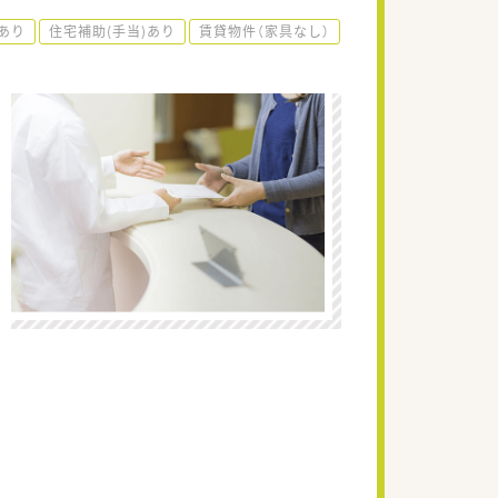
あり
住宅補助(手当)あり
賃貸物件（家具なし）