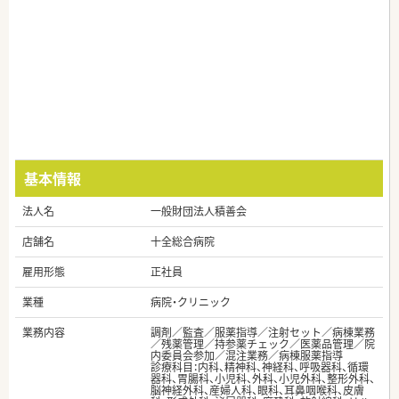
基本情報
法人名
一般財団法人積善会
店舗名
十全総合病院
雇用形態
正社員
業種
病院・クリニック
業務内容
調剤／監査／服薬指導／注射セット／病棟業務
／残薬管理／持参薬チェック／医薬品管理／院
内委員会参加／混注業務／病棟服薬指導
診療科目：内科、精神科、神経科、呼吸器科、循環
器科、胃腸科、小児科、外科、小児外科、整形外科、
脳神経外科、産婦人科、眼科、耳鼻咽喉科、皮膚