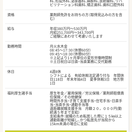
科、形成外科、泌尿器科、麻酔科、放射線科、リハ
ビリテーション科歯科、矯正歯科、歯科口腔外科
資格
薬剤師免許をお持ちの方（取得見込みの方を含
む）
給与
年収380万円～530万円
月給251,700円～343,700円
ご経験にあわせて考慮いたします
勤務時間
月火水木金
08：45～17：30（休憩60分）
09：45～18：30（休憩60分）
※上記より1ヶ月単位の変形労働時間制
※土日祝日は日直・当直業務に交代勤務
休日
4週8休
シフトによる 有給休暇法定通り付与 年間休
日118日 年末年始4日 夏季休暇3日 地方祭
1日
福利厚生諸手当
厚生年金／雇用保険／労災保険／薬剤師賠償責
任保険／その他健保
時間外手当・子育て支援手当・住宅手当・日直手
当・当直手当・通勤手当等
遠距離就職支援手当 月額２０，０００円(勤
続満５年まで支給）
支給条件：就職のため転居した際に１５㎞以上
通勤距離が短縮し、かつ転居先が当院から
15km未満の場合に支給