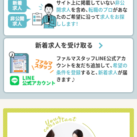
サイト上に掲載していない
非公
開求人
を含め、
転職のプロ
があな
たのご希望に沿って
求人をお探
しします！
新着求人を受け取る
ファルマスタッフLINE公式アカ
ウントを友だち追加して、
希望の
条件を登録
すると、
新着求人
が届
きます♪