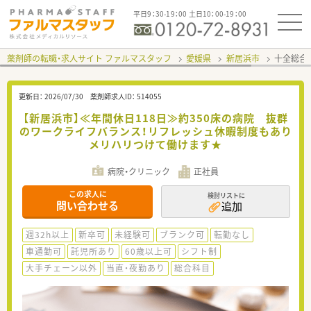
平日9：30-19：00 土日10：00-19：00
薬剤師の転職・求人サイト ファルマスタッフ
愛媛県
新居浜市
十全総合
更新日：
2026/07/30
薬剤師求人ID：
514055
【新居浜市】≪年間休日118日≫約350床の病院 抜群
のワークライフバランス！リフレッシュ休暇制度もあり
メリハリつけて働けます★
病院・クリニック
正社員
この求人に
検討リストに
問い合わせる
追加
週32h以上
新卒可
未経験可
ブランク可
転勤なし
車通勤可
託児所あり
60歳以上可
シフト制
大手チェーン以外
当直・夜勤あり
総合科目