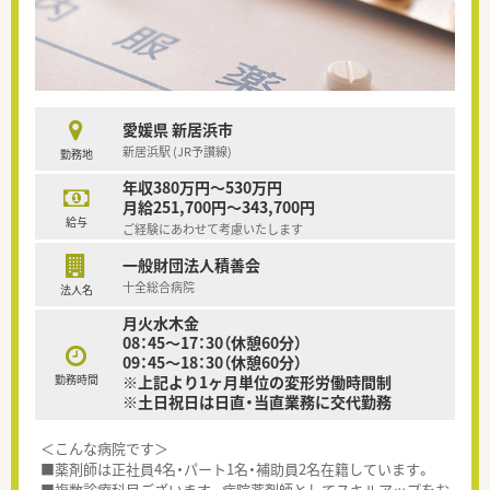
愛媛県 新居浜市
新居浜駅 (JR予讃線)
勤務地
年収380万円～530万円
月給251,700円～343,700円
給与
ご経験にあわせて考慮いたします
一般財団法人積善会
十全総合病院
法人名
月火水木金
08：45～17：30（休憩60分）
09：45～18：30（休憩60分）
勤務時間
※上記より1ヶ月単位の変形労働時間制
※土日祝日は日直・当直業務に交代勤務
＜こんな病院です＞
■薬剤師は正社員4名・パート1名・補助員2名在籍しています。
■複数診療科目ございます。病院薬剤師としてスキルアップをお