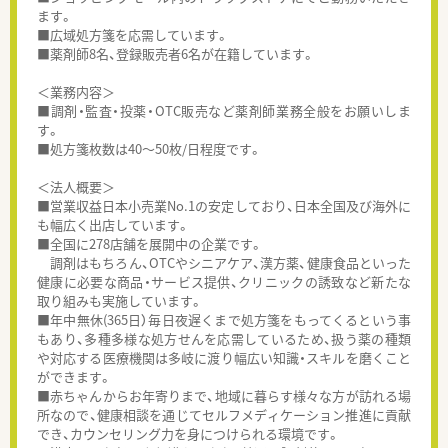
ます。
■広域処方箋を応需しています。
■薬剤師8名、登録販売者6名が在籍しています。
＜業務内容＞
■調剤・監査・投薬・OTC販売など薬剤師業務全般をお願いしま
す。
■処方箋枚数は40～50枚/日程度です。
＜法人概要＞
■営業収益日本小売業No.1の安定しており、日本全国及び海外に
も幅広く出店しています。
■全国に278店舗を展開中の企業です。
調剤はもちろん、OTCやシニアケア、漢方薬、健康食品といった
健康に必要な商品・サービス提供、クリニックの誘致など新たな
取り組みも実施しています。
■年中無休(365日）毎日夜遅くまで処方箋をもってくるという事
もあり、多種多様な処方せんを応需しているため、扱う薬の種類
や対応する医療機関は多岐に渡り幅広い知識・スキルを磨くこと
ができます。
■赤ちゃんからお年寄りまで、地域に暮らす様々な方が訪れる場
所なので、健康相談を通じてセルフメディケーション推進に貢献
でき、カウンセリング力を身につけられる環境です。