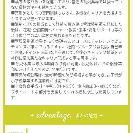
■漢方の取り扱いを促進しており、普通の調剤薬局では扱ってい
ない種類の漢方も勉強できます。
■薬剤師としての専門制はもちろん、多様なキャリアを支援する
システムが整っています。
■調剤・OTCの担当として経験を積み更に管理薬剤師を経験した
後は、「在宅・企画開発・バイヤー・教育・薬事・調剤サポート」等の
より専門性の高い業務に携わる事も可能です。
■管理薬剤師以降は、自分が進みたいコースにチャレンジできる
チャンスが誰にでもあります。「社内・グループ公募制度、自己申
告制度、ポイント面談」などを通じて、今後のキャリアや希望を会
社側に伝え新たなキャリア形成する事も可能です。
■育児休業は最大3年間の取得が可能、育児休職からの復帰率
「98.6％（昨年までの2年間平均）」です。
■育児時短勤務は、最大3時間の時間短縮する事ができ、お子様が
小学校卒業する迄取得が可能です。
■子女教育手当・社宅手当（N・R区分）･住宅助成（N・R区分）など、
プライベートな部分を支援してくれる福利厚生も充実していま
す。
advantage
求人の魅力