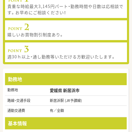
貴重な時給最大3,145円パート・勤務時間や日数は応相談で
す。お早めにご相談ください！
嬉しいお買物割引制度あり。
週30ｈ以上・通し勤務等いただける方歓迎いたします。
勤務地
勤務地
愛媛県 新居浜市
路線・交通手段
新居浜駅 (JR予讃線)
通勤交通費
有／全額
基本情報