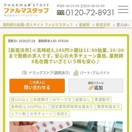
平日9：30-19：00 土日10：00-19：00
薬剤師の転職・求人サイト ファルマスタッフ
愛媛県
新居浜市
求人ID：
更新日：
2026/07/24
薬剤師求人ID：
474145
【新居浜市】≪高時給3,145円≫朝は11：00始業、20：00
まで勤務の求人です。安心の大手チェーン薬局、薬剤師
8名在籍でいざという時も安心♪
ドラッグストア(調剤あり)
パート・アルバイト
この求人に
検討リストに
問い合わせる
追加
週32h以上
未経験可
Ｗワーク可
転勤なし
車通勤可
高時給(2,500円以上)
認定薬剤師取得支援あり
教育制度あり
シフト制
大手チェーン
高収入