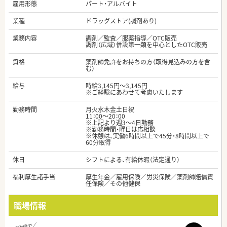
雇用形態
パート・アルバイト
業種
ドラッグストア(調剤あり)
業務内容
調剤／監査／服薬指導／OTC販売
調剤（広域）併設第一類を中心としたOTC販売
資格
薬剤師免許をお持ちの方（取得見込みの方を含
む）
給与
時給3,145円～3,145円
※ご経験にあわせて考慮いたします
勤務時間
月火水木金土日祝
11：00～20：00
※上記より週3～4日勤務
※勤務時間・曜日は応相談
※休憩は、実働6時間以上で45分・8時間以上で
60分取得
休日
シフトによる、有給休暇（法定通り）
福利厚生諸手当
厚生年金／雇用保険／労災保険／薬剤師賠償責
任保険／その他健保
職場情報