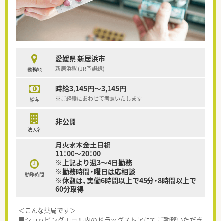
愛媛県 新居浜市
新居浜駅 (JR予讃線)
勤務地
時給3,145円～3,145円
※ご経験にあわせて考慮いたします
給与
非公開
法人名
月火水木金土日祝
11：00～20：00
※上記より週3～4日勤務
※勤務時間・曜日は応相談
勤務時間
※休憩は、実働6時間以上で45分・8時間以上で
60分取得
＜こんな薬局です＞
■ショッピングモール内のドラッグストアにてご勤務いただき