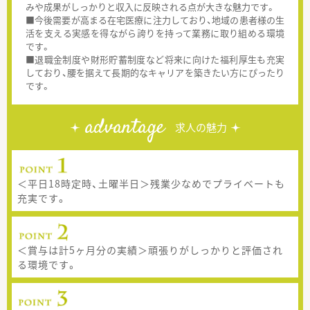
みや成果がしっかりと収入に反映される点が大きな魅力です。
■今後需要が高まる在宅医療に注力しており、地域の患者様の生
活を支える実感を得ながら誇りを持って業務に取り組める環境
です。
■退職金制度や財形貯蓄制度など将来に向けた福利厚生も充実
しており、腰を据えて長期的なキャリアを築きたい方にぴったり
です。
advantage
求人の魅力
＜平日18時定時、土曜半日＞残業少なめでプライベートも
充実です。
＜賞与は計5ヶ月分の実績＞頑張りがしっかりと評価され
る環境です。