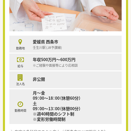
愛媛県 西条市
壬生川駅 (JR予讃線)
勤務地
年収500万円～600万円
※ご経験や面接等により応相談
給与
非公開
法人名
月～金
09：00～18：00（休憩60分）
土
09：00～13：00（休憩00分）
勤務時間
※週40時間のシフト制
※変形労働時間制