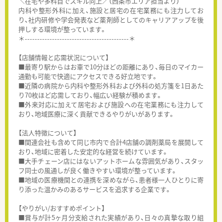
＼在宅や多科目でスキル向上／（西条市エリア担当より）
内科や整形外科に加え、施設と居宅の在宅業務にも注力してお
り、社内研修や学会発表など薬剤師としてのキャリアアップを後
押しする環境が整っています。
＊------------------------------------------＊
【店舗情報と応需状況について】
■最寄り駅からはお車で10分ほどの距離にあり、毎日のマイカー
通勤も可能で快適にアクセスできる好立地です。
■近隣の病院から内科や整形外科および外科の処方箋を1日あた
り70枚ほど応需しており、幅広い経験が積めます。
■外来対応に加えて居宅および施設への在宅業務にも注力して
おり、地域医療に深く貢献できるやりがいがあります。
【法人特徴について】
■関連会社も含めて同じ市内で合計4店舗の調剤薬局を展開して
おり、地域に密着した安定的な経営を続けています。
■大手チェーン店にはないアットホームな雰囲気があり、スタッ
フ同士の風通しが良く働きやすい環境が整っています。
■地域の医療機関との連携を深めながら、患者様一人ひとりに寄
り添った温かみのあるサービスを追求する企業です。
【やりがい/おすすめポイント】
■賞与が計5ヶ月分支給された実績があり、日々の真摯な取り組