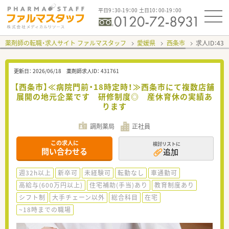
平日9：30-19：00 土日10：00-19：00
薬剤師の転職・求人サイト ファルマスタッフ
愛媛県
西条市
求人ID：43
更新日：
2026/06/18
薬剤師求人ID：
431761
【西条市】≪病院門前・18時定時！≫西条市にて複数店舗
展開の地元企業です 研修制度◎ 産休育休の実績あ
ります
調剤薬局
正社員
この求人に
検討リストに
問い合わせる
追加
週32h以上
新卒可
未経験可
転勤なし
車通勤可
高給与(600万円以上)
住宅補助(手当)あり
教育制度あり
シフト制
大手チェーン以外
総合科目
在宅
~18時までの職場