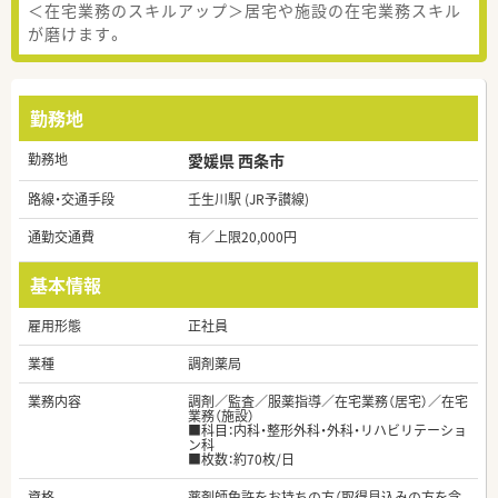
＜在宅業務のスキルアップ＞居宅や施設の在宅業務スキル
が磨けます。
勤務地
勤務地
愛媛県 西条市
路線・交通手段
壬生川駅 (JR予讃線)
通勤交通費
有／上限20,000円
基本情報
雇用形態
正社員
業種
調剤薬局
業務内容
調剤／監査／服薬指導／在宅業務（居宅）／在宅
業務（施設）
■科目：内科・整形外科・外科・リハビリテーショ
ン科
■枚数：約70枚/日
資格
薬剤師免許をお持ちの方（取得見込みの方を含