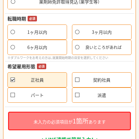
薬剤師免許取得見込（薬学生等）
転職時期
必須
1ヶ月以内
3ヶ月以内
6ヶ月以内
良いところがあれば
※ダブルワークをお考えの方は、就業開始時期の目安を選択してください
希望雇用形態
必須
正社員
契約社員
パート
派遣
1箇所
未入力の必須項目が
あります