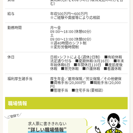
む）
給与
年収500万円～600万円
※ご経験や面接等により応相談
勤務時間
月～金
09：00～18：00（休憩60分）
土
09：00～13：00（休憩00分）
※週40時間のシフト制
※変形労働時間制
休日
日祝+シフトによる（週休2日制） ■有給休暇
法定通り付与 ■夏期休暇（8月16日） ■年末
年始休暇6日 ■年間休日110日 ■産前産後
休暇 ■育児休暇 ■介護休暇 ■看護休暇
福利厚生諸手当
厚生年金／雇用保険／労災保険／その他健保
■資格手当（20,000円） ■職能手当（20,000
円）
■管理手当 ■住宅手当（要相談）
職場情報
求人票に書ききれない
“詳しい職場情報”