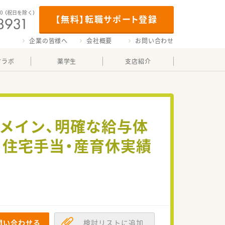
00
（祝日を除く）
【無料】転職サポート登録
企業の皆様へ
会社概要
お問い合わせ
マラボ
薬学生
支店紹介
科メイン、明確な給与体
。住宅手当・産育休実績
問い合わせる
検討リストに追加