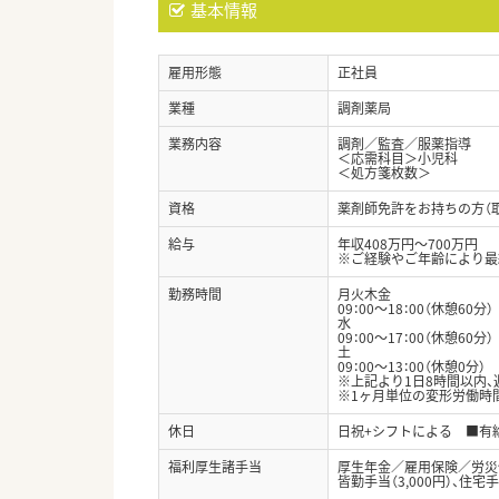
基本情報
雇用形態
正社員
業種
調剤薬局
業務内容
調剤／監査／服薬指導
＜応需科目＞小児科
＜処方箋枚数＞
資格
薬剤師免許をお持ちの方（
給与
年収408万円～700万円
※ご経験やご年齢により最
勤務時間
月火木金
09：00～18：00（休憩60分）
水
09：00～17：00（休憩60分）
土
09：00～13：00（休憩0分）
※上記より1日8時間以内、
※1ヶ月単位の変形労働時
休日
日祝+シフトによる ■有
福利厚生諸手当
厚生年金／雇用保険／労災
皆勤手当（3,000円）、住宅