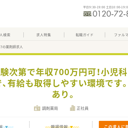
平日9：30-19：00 土日10：00-19：
人検索
求人特集
転職ガイド
ファル
087の薬剤師求人
経験次第で年収700万円可！小児
、有給も取得しやすい環境です
あり。
調剤薬局
正社員
報
職場情報
この求人に