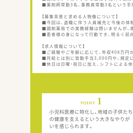
■薬剤師常勤3名、事務員常勤3名という
【募集背景と求める人物像について】
■今回は、退職に伴う人員補充と今後の体
■調剤薬局での実務経験は問いませんが、
■患者様の身になって行動でき、明るく前
【求人情報について】
■ご経験やご年齢に応じて、年収408万円
■月給とは別に皆勤手当3,000円や、規定
■休日は日曜・祝日に加え、シフトによる
小児科医療に特化し、地域の子供たち
の健康を支えるという大きなやりが
いを感じられます。