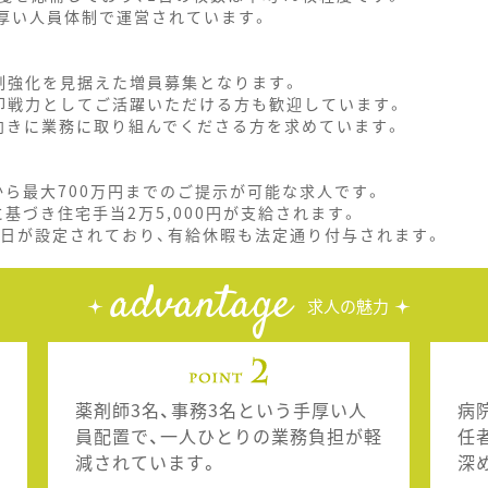
手厚い人員体制で運営されています。
制強化を見据えた増員募集となります。
即戦力としてご活躍いただける方も歓迎しています。
向きに業務に取り組んでくださる方を求めています。
から最大700万円までのご提示が可能な求人です。
に基づき住宅手当2万5,000円が支給されます。
休日が設定されており、有給休暇も法定通り付与されます。
advantage
求人の魅力
薬剤師3名、事務3名という手厚い人
病
員配置で、一人ひとりの業務負担が軽
任
減されています。
深