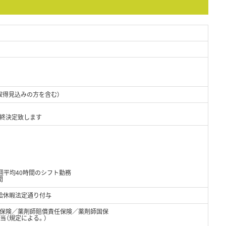
取得見込みの方を含む）
終決定致します
週平均40時間のシフト勤務
間
給休暇法定通り付与
保険／薬剤師賠償責任保険／薬剤師国保
手当（規定による。）