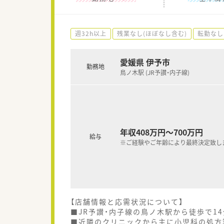
週32h以上
残業なし(ほぼなし含む)
転勤なし
愛媛県 伊予市
勤務地
鳥ノ木駅 (JR予讃・内子線)
年収408万円～700万円
給与
※ご経験やご年齢により最終決定致し
【店舗情報と応需状況について】
■JR予讃・内子線の鳥ノ木駅から徒歩で1
■近隣のクリニックから主に小児科の処方