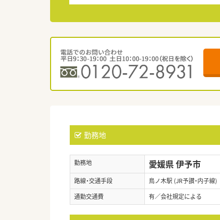
勤務地
愛媛県 伊予市
勤務地
路線・交通手段
鳥ノ木駅 (JR予讃・内子線)
通勤交通費
有／会社規定による