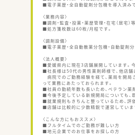
■電子薬歴・全自動錠剤分包機を導入済み
〈業務内容〉
■調剤・監査・投薬・薬歴管理・在宅（居宅）
■処方箋枚数は60枚/月程です。
〈調剤設備〉
■電子薬歴・全自動散薬分包機・自動錠剤
〈法人概要〉
■愛媛県内に現在3店舗展開しています。
■社長様は50代の男性薬剤師様で、他店
病院でのご勤務経験を経て、薬局を開局さ
って業務にあたっておられます。
■社員の勤続年数も長いため、ベテラン薬
■今後予定している新規開局についても、
■就業規則もきちんと整っているため、評
■店舗は比較的に少数精鋭で運営していま
〈こんな方にもおススメ〉
■フルタイムでのご勤務が難しい方
■地元企業でのお仕事をお探しの方