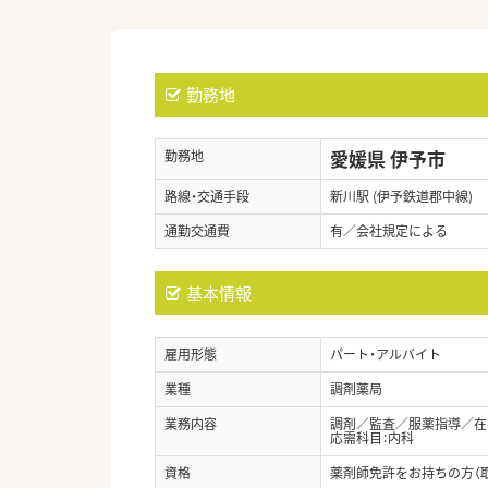
勤務地
愛媛県 伊予市
勤務地
路線・交通手段
新川駅 (伊予鉄道郡中線)
通勤交通費
有／会社規定による
基本情報
雇用形態
パート・アルバイト
業種
調剤薬局
業務内容
調剤／監査／服薬指導／在
応需科目：内科
資格
薬剤師免許をお持ちの方（