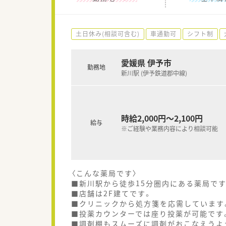
土日休み(相談可含む)
車通勤可
シフト制
愛媛県 伊予市
勤務地
新川駅 (伊予鉄道郡中線)
時給2,000円～2,100円
給与
※ご経験や業務内容により相談可能
〈こんな薬局です〉
■新川駅から徒歩15分圏内にある薬局です
■店舗は2F建てです。
■クリニックから処方箋を応需しています
■投薬カウンターでは座り投薬が可能です
■調剤棚もスムーズに調剤がおこなえうよ