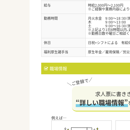
給与
時給2,000円～2,100円
※ご経験や業務内容により
勤務時間
月火水金 9：00～18：30（
木 9：00～13：00
土 9：00～16：30（休
※上記より1日8時間以内、
※勤務日数や曜日ご相談く
休日
日祝+シフトによる 有給
福利厚生諸手当
厚生年金／雇用保険／労災
職場情報
求人票に書き
“詳しい職場情報”