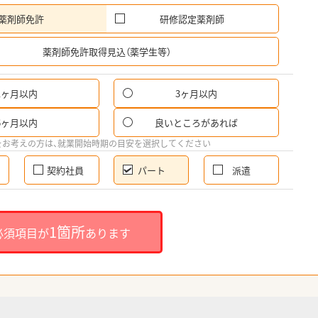
薬剤師免許
研修認定薬剤師
希
薬剤師免許取得見込（薬学生等）
1ヶ月以内
3ヶ月以内
パ
6ヶ月以内
良いところがあれば
希
をお考えの方は、就業開始時期の目安を選択してください
契約社員
パート
派遣
就
1箇所
必須項目が
あります
就業