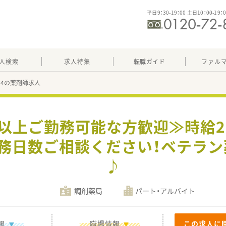
平日9：30-19：00 土日10：00-19：
人検索
求人特集
転職ガイド
ファル
424の薬剤師求人
以上ご勤務可能な方歓迎≫時給2,0
務日数ご相談ください！ベテラ
♪
調剤薬局
パート・アルバイト
報
職場情報
この求人に