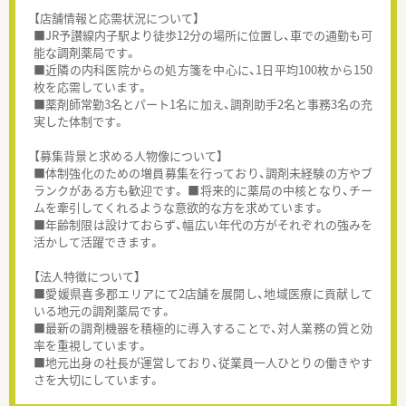
【店舗情報と応需状況について】
■JR予讃線内子駅より徒歩12分の場所に位置し、車での通勤も可
能な調剤薬局です。
■近隣の内科医院からの処方箋を中心に、1日平均100枚から150
枚を応需しています。
■薬剤師常勤3名とパート1名に加え、調剤助手2名と事務3名の充
実した体制です。
【募集背景と求める人物像について】
■体制強化のための増員募集を行っており、調剤未経験の方やブ
ランクがある方も歓迎です。 ■将来的に薬局の中核となり、チー
ムを牽引してくれるような意欲的な方を求めています。
■年齢制限は設けておらず、幅広い年代の方がそれぞれの強みを
活かして活躍できます。
【法人特徴について】
■愛媛県喜多郡エリアにて2店舗を展開し、地域医療に貢献して
いる地元の調剤薬局です。
■最新の調剤機器を積極的に導入することで、対人業務の質と効
率を重視しています。
■地元出身の社長が運営しており、従業員一人ひとりの働きやす
さを大切にしています。