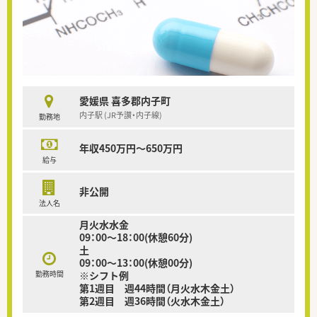
愛媛県 喜多郡内子町
内子駅 (JR予讃・内子線)
勤務地
年収450万円～650万円
給与
非公開
法人名
月火水水金
09：00～18：00(休憩60分)
土
09：00～13：00(休憩00分)
勤務時間
※シフト例
第1週目 週44時間（月火水木金土）
第2週目 週36時間（火水木金土）