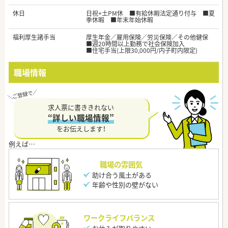
休日
日祝+土PM休 ■有給休暇法定通り付与 ■夏
季休暇 ■年末年始休暇
福利厚生諸手当
厚生年金／雇用保険／労災保険／その他健保
■週20時間以上勤務で社会保険加入
■住宅手当(上限30,000円/内子町内限定)
職場情報
求人票に書ききれない
“詳しい職場情報”
をお伝えします！
職場の雰囲気
助け合う風土がある
年齢や性別の壁がない
ワークライフバランス