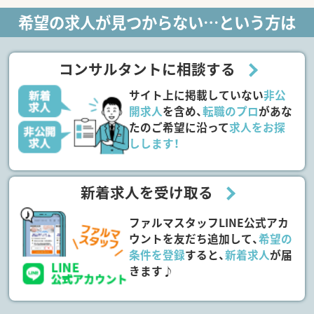
希望の求人が見つからない…という方は
コンサルタントに相談する
サイト上に掲載していない
非公
開求人
を含め、
転職のプロ
があな
たのご希望に沿って
求人をお探
しします！
新着求人を受け取る
ファルマスタッフLINE公式アカ
ウントを友だち追加して、
希望の
条件を登録
すると、
新着求人
が届
きます♪