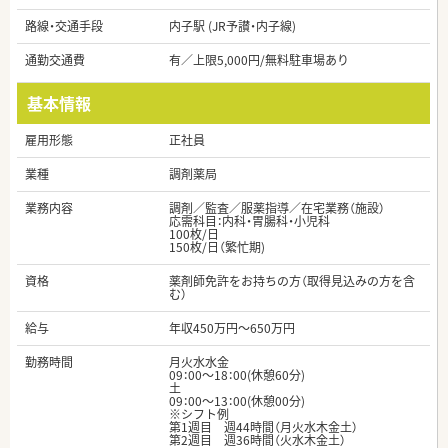
路線・交通手段
内子駅 (JR予讃・内子線)
通勤交通費
有／上限5,000円/無料駐車場あり
基本情報
雇用形態
正社員
業種
調剤薬局
業務内容
調剤／監査／服薬指導／在宅業務（施設）
応需科目：内科・胃腸科・小児科
100枚/日
150枚/日（繁忙期)
資格
薬剤師免許をお持ちの方（取得見込みの方を含
む）
給与
年収450万円～650万円
勤務時間
月火水水金
09：00～18：00(休憩60分)
土
09：00～13：00(休憩00分)
※シフト例
第1週目 週44時間（月火水木金土）
第2週目 週36時間（火水木金土）