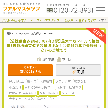
平日9：30-19：00 土日10：00-19：00
薬剤師の転職・求人サイト ファルマスタッフ
愛媛県
喜多郡内子町
求人I
更新日：
2026/08/06
薬剤師求人ID：
350410
【愛媛県喜多郡内子町/内子駅】最大年収650万円相談
可！最新機器完備で残業ほぼなし◎増員募集で未経験も
安心の環境です
調剤薬局
正社員
この求人に
検討リストに
問い合わせる
追加
週32h以上
新卒可
未経験可
ブランク可
転勤なし
車通勤可
高給与(600万円以上)
寮・借上社宅あり
住宅補助(手当)あり
教育制度あり
シフト制
大手チェーン以外
高収入
在宅