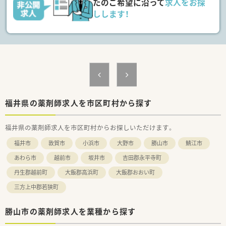
たのご希望に沿って
求人をお探
■充実した研修制度、人事制度、評価制度、キャリア支援制度等
しします！
があるのも特徴です
福井県の薬剤師求人を市区町村から探す
福井県の薬剤師求人を市区町村からお探しいただけます。
福井市
敦賀市
小浜市
大野市
勝山市
鯖江市
あわら市
越前市
坂井市
吉田郡永平寺町
丹生郡越前町
大飯郡高浜町
大飯郡おおい町
三方上中郡若狭町
勝山市の薬剤師求人を業種から探す