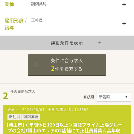
業種
調剤薬局
雇用形態 /
正社員
給与
詳細条件を表示
条件に合う求人
2
件を
検索する
2
件の薬剤師求人
並び順
更新日：
2026/08/07
薬剤師求人ID：
728395
正社員
調剤薬局
【勝山市】＜年間休日120日以上＞東証プライム上場グルー
プの会社！勝山市エリアの2店舗にて正社員募集☆高年収