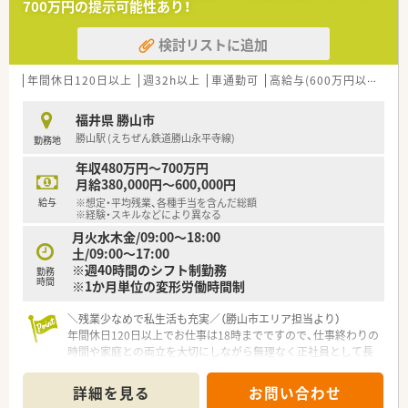
700万円の提示可能性あり！
検討リストに追加
年間休日120日以上
週32h以上
車通勤可
高給与(600万円以上)
教
福井県 勝山市
勝山駅 (えちぜん鉄道勝山永平寺線)
勤務地
年収480万円～700万円
月給380,000円～600,000円
給与
※想定・平均残業、各種手当を含んだ総額
※経験・スキルなどにより異なる
月火水木金/09:00～18:00
土/09:00～17:00
※週40時間のシフト制勤務
勤務
時間
※1か月単位の変形労働時間制
＼残業少なめで私生活も充実／（勝山市エリア担当より）
年間休日120日以上でお仕事は18時までですので、仕事終わりの
時間や家庭との両立を大切にしながら無理なく正社員として長
く活躍できる環境が整っています。
＊------------------------------------------＊
詳細を見る
お問い合わせ