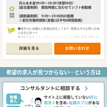
月火水木金09:00～18:00（休憩60分）
[総合薬剤師] 開局時間に合わせてシフト制勤務
勤務
[調剤薬剤師] 9:00～19:00内の勤務
時間
※変形労働時間制（実働1日平均8時間勤務）
■毎年100 店舗以上新規出店をしており、堅実ながらも勢いのあ
る成長企業です
■調剤併設型ドラッグのパイオニアとして、関東、東海、関西、北
陸・信州を中心に約1,700店舗以上を展開しています
■研修制度は様々なプランがあり、集合研修だけでなく任意で受
詳細を見る
お問い合わせ
講可能な研修も幅広く用意されています
■店舗で活躍する従業員、社外で活躍する従業員、将来経営幹部
となる従業員など、薬剤師として様々な活躍ができるフィールド
を用意されています
■総合薬剤師・調剤薬剤師（土日休み・19時までの勤務）どちらか
希望の求人が見つからない…という方は
の働き方を選択できます
■調剤併設型だけでなく「医療モール・クリニック併設店舗」「敷
地内薬局」「訪問調剤特化型店舗」など様々な店舗を運営してい
ます
コンサルタントに相談する
■在宅医療にも積極的取り組んでおり「訪問調剤特化型店舗」を
50店舗以上、無菌調剤室は業界最多の51店舗設置しています
サイト上に掲載していない
非公
■「プラチナくるみん認定企業」「健康経営優良法人2023（大規模
法人部門）認定」等を取得し一人ひとりが働きやすい環境が整備
開求人
を含め、
転職のプロ
があな
されています