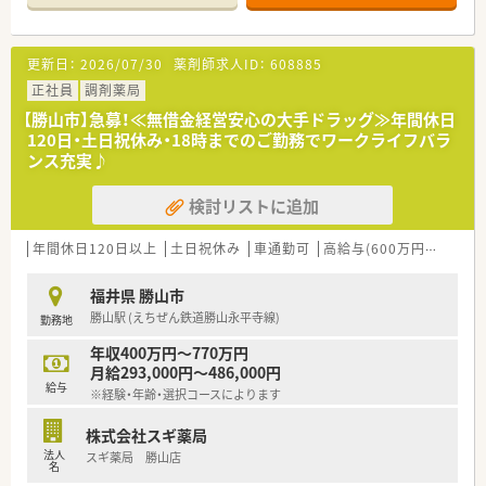
【店舗情報と応需状況について】
■勝山駅からお車で10分ほどの場所に位置しており、マイカー
を利用した快適な通勤が可能な調剤薬局です。
更新日：
2026/07/30
薬剤師求人ID：
608885
■近隣の医療機関から様々な処方箋を応需しており、地域に根差
した頼れる薬局として親しまれています。
正社員
調剤薬局
■地域の患者様に寄り添いながら安全な医療を提供しており、ア
【勝山市】急募！≪無借金経営安心の大手ドラッグ≫年間休日
ットホームで落ち着いた雰囲気が特徴です。
120日・土日祝休み・18時までのご勤務でワークライフバラ
ンス充実♪
【募集背景と求める人物像について】
■今回の募集は調剤体制の更なる強化を目指した欠員補充であ
検討リストに追加
り、即戦力として活躍できる方を求めています。
■周囲のスタッフと円滑にコミュニケーションを図り、チームワ
ークを大切にしながら働ける方を歓迎します。
年間休日120日以上
土日祝休み
車通勤可
高給与(600万円以上)
認
■患者様に対して丁寧で温かい服薬指導を心掛け、地域医療に貢
献したいという意欲のある方を募集します。
福井県 勝山市
勝山駅 (えちぜん鉄道勝山永平寺線)
勤務地
【法人特徴について】
■全国に展開する大手チェーンの法人が運営しているため、安定
年収400万円～770万円
した経営基盤のもとで安心して働けます。
月給293,000円～486,000円
■手厚い福利厚生や退職金制度が完備されており、将来を見据え
給与
※経験・年齢・選択コースによります
て長く勤務できる環境が整った法人です。
■社員一人ひとりの成長を全社的にバックアップする体制があ
株式会社スギ薬局
り、教育や研修に非常に力を入れている特徴があります。
法人
スギ薬局 勝山店
名