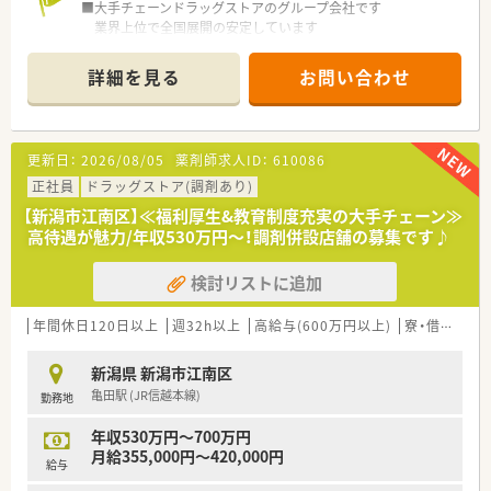
■大手チェーンドラッグストアのグループ会社です
業界上位で全国展開の安定しています
■薬剤師とそれ以外の職種で業務を割り振り、薬剤師の負荷を軽
減しています。
詳細を見る
お問い合わせ
薬剤師はレジ業務を軽減、OTCのカウンセリング販売や調剤に
集中することで
専門性を十分に発揮することができます。
■福利厚生充実！長く働くことを考えるなら安心です
更新日：
2026/08/05
薬剤師求人ID：
610086
正社員
ドラッグストア(調剤あり)
【新潟市江南区】≪福利厚生&教育制度充実の大手チェーン≫
高待遇が魅力/年収530万円～！調剤併設店舗の募集です♪
検討リストに追加
年間休日120日以上
週32h以上
高給与(600万円以上)
寮・借上社宅あり
新潟県 新潟市江南区
亀田駅 (JR信越本線)
勤務地
年収530万円～700万円
月給355,000円～420,000円
給与