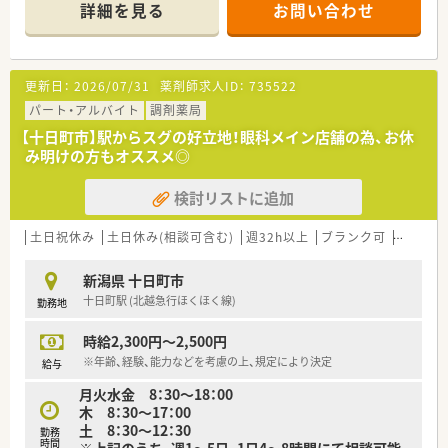
枚数は90枚から100枚程度となっております。
詳細を見る
お問い合わせ
■勤務体制は常勤薬剤師1名とパート薬剤師1名に加え業務を支
える事務員が複数名配置されています。
【募集背景と求める人物像について】
更新日：
2026/07/31
薬剤師求人ID：
735522
■体制強化と業務円滑化のための増員募集を行っており意欲的
に業務に取り組める人材を求めています。
パート・アルバイト
調剤薬局
■調剤経験のある方は即戦力として歓迎されますが患者様に親
【十日町市】駅からスグの好立地！眼科メイン店舗の為、お休
身に対応できる姿勢が最も重視されます。
み明けの方もオススメ◎
■コミュニケーション能力が高く周囲のスタッフと協力しなが
ら円滑に業務を進められる方が理想的です。
検討リストに追加
【職場環境と雰囲気】
■少人数体制ならではの風通しの良さがありスタッフ間のアッ
土日祝休み
土日休み(相談可含む)
週32h以上
ブランク可
残業なし
トホームなコミュニケーションが魅力です。
■互いに助け合う風土が根付いており日々の業務で困ったこと
新潟県 十日町市
があればすぐに相談しやすい環境となっています。
十日町駅 (北越急行ほくほく線)
勤務地
■店舗の周辺には日常のお買い物に便利なスーパーがあり勤務
後にお買い物を済ませることも可能です。
時給2,300円～2,500円
【想定されるキャリアイメージ】
※年齢、経験、能力などを考慮の上、規定により決定
給与
■基礎的な調剤知識や監査技術を深めつつ皮膚科や内科領域の
月火水金 8：30～18：00
専門性を高めていくことができます。
木 8：30～17：00
■充実した勉強会への参加を通じて知識を深め薬剤師として長
土 8：30～12：30
勤務
く活躍するための基礎を構築できます。
時間