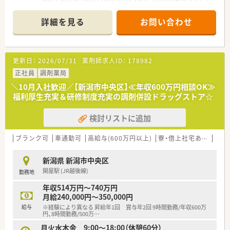
に終日の休みを取得できるため、心身のリフレッシュも可能で
間休日123日で基本土日休み。土曜出勤は月1回程度なので、有
す。
給を活用して私生活を充実させられますよ。
詳細を見る
お問い合わせ
■スタッフは手厚く配置されており、急な用事や体調不良の際に
＊------------------------------------------＊
もお互いにフォローし合える体制がしっかりと構築されていま
【店舗情報と応需状況について】
す。
■最寄り駅である早通駅から車で6分ほどの場所に位置してお
り、毎日の通勤にはマイカーを利用して快適に通えます。
更新日：
2026/07/31
薬剤師求人ID：
178982
■近隣に位置する病院から1日に約100枚の処方箋を受け付けて
おり、主にリハビリ科を中心に応需しています。
正社員
調剤薬局
■店舗には複数名の常勤スタッフが在籍しているため負担が抑
＼10月入社歓迎／【新潟市中央区】≪年収600万円相談OK≫
えられ、日々落ち着いた環境で業務に取り組めます。
福利厚生充実＆研修制度充実の調剤併設ドラッグストア☆
【法人特徴について】
検討リストに追加
■100を超える法人で構成される大規模グループの商事会社と
して、多角的に事業を展開する安定企業です。
■主にグループ内の医療機関や福祉施設へサービスを提供して
ブランク可
車通勤可
高給与(600万円以上)
寮・借上社宅あり
教育
おり、揺るぎない事業基盤を誇ります。
■地域密着の経営方針を掲げており、医療機器の販売から設計・
新潟県 新潟市中央区
保守まで幅広く地域に貢献しています。
関屋駅 (JR越後線)
勤務地
【勤務実態について】
年収514万円～740万円
■変形労働時間制を採用しており年間休日は123日と多く、メリ
月給240,000円～350,000円
ハリをつけて無理なく勤務できます。
給与
※経験により異なる 昇給年1回 賞与年2回 9時間勤務/年収600万
■基本の休日は土曜午後・日曜・祝日に設定されており、週末にし
円、8時間勤務/500万
…
っかりとリフレッシュできます。
月火水木金 9:00～18:00（休憩60分）
■土曜日の出勤は月に1回程度の交代制となっているため、ご家