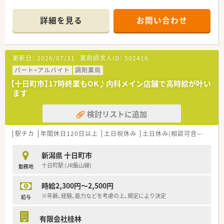
【勤務時間】
月木 10:00～17:00（休憩60分）
詳細を見る
お問い合わせ
火水 10:00～14:00（休憩なし）
【応需科目】総合科目
【応需枚数】40-70枚/日
【人員体制】
更新日：
2026/07/31
薬剤師求人ID：
502416
薬剤師 常勤3名
事務 常勤2名 非常勤1名 常時3名
パート・アルバイト
調剤薬局
【十日町市】17時終業もOK♪内科メイン店舗で高時給が叶い
********************************
ます
＼手厚いサポートが魅力のファルマスタッフ／
■万全のサポート体制：2名体制で担当がつきしっかりサポート！
検討リストに追加
■各種保険を完備：社会保険(週20時間以上)/雇用保険/薬剤師賠
償責任保険
■充実の休暇制度：有給休暇(6ヶ月以上勤務)、夏季休暇、慶弔休
駅チカ
年間休日120日以上
土日祝休み
土日休み(相談可含む)
週休
暇など
新潟県 十日町市
ご希望条件に合わせて求人をお探しします！
十日町駅 (JR飯山線)
勤務地
まずはお気軽にお問い合わせください。
時給2,300円～2,500円
※年齢、経験、能力などを考慮の上、規定により決定
給与
有限会社桂林