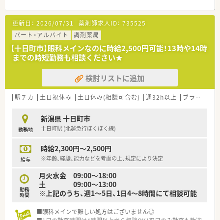
■セルフメディケーション推進を通じ多職種と連携します。
■長く安心して働き続けられる教育研修環境を整えています。
更新日：
2026/07/31
薬剤師求人ID：
735525
【求人情報について】
パート・アルバイト
調剤薬局
■想定年収は450万円から最大800万円まで相談可能です。
【十日町市】眼科メインなのに時給2,500円可能！13時や14時
■遠方からの転居時には住居や転居費用の補助が受けられま
までの時短勤務も相談ください★
す。
■土曜日は半日営業で日祝と合わせて無理なく働けます。
検討リストに追加
【勤務実態について】
■平日の開局時間は夕方18時までと比較的早めの設定です。
駅チカ
土日祝休み
土日休み(相談可含む)
週32h以上
ブランク可
■金曜日は16時半閉局となり終業後の時間を有効活用できま
す。
新潟県 十日町市
■残業はほぼ発生せずプライベートと両立しやすい環境です。
十日町駅 (北越急行ほくほく線)
勤務地
時給2,300円～2,500円
※年齢、経験、能力などを考慮の上、規定により決定
給与
月火水金 09:00～18:00
土 09:00～13:00
勤務
※上記のうち、週1～5日、1日4～8時間にて相談可能
時間
■眼科メインで難しい処方はございません◎