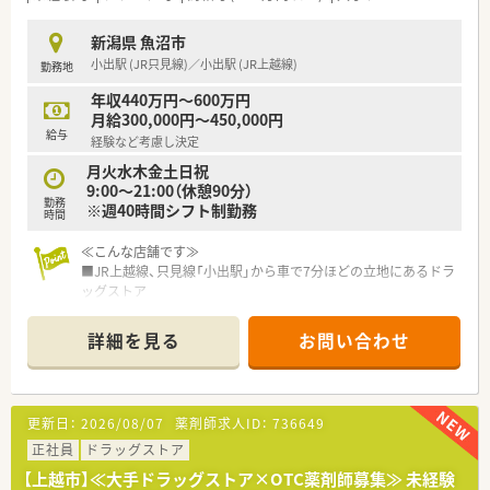
新潟県 魚沼市
小出駅 (JR只見線)／小出駅 (JR上越線)
勤務地
年収440万円～600万円
月給300,000円～450,000円
給与
経験など考慮し決定
月火水木金土日祝
9:00～21:00（休憩90分）
勤務
※週40時間シフト制勤務
時間
≪こんな店舗です≫
■JR上越線、只見線「小出駅」から車で7分ほどの立地にあるドラ
ッグストア
■スーパーマーケットや百円ショップが併設されています
■勤務後のお買い物やランチのお弁当を買うのに便利です
詳細を見る
お問い合わせ
≪こんな企業です≫
■プライム上場している大手ドラッグストアのグループ企業で
す。
更新日：
2026/08/07
薬剤師求人ID：
736649
■創業から100年を迎えた歴史ある企業です。
■新潟県と福島県にて64店舗展開しています。
正社員
ドラッグストア
【上越市】≪大手ドラッグストア×OTC薬剤師募集≫ 未経験
≪働く環境について≫