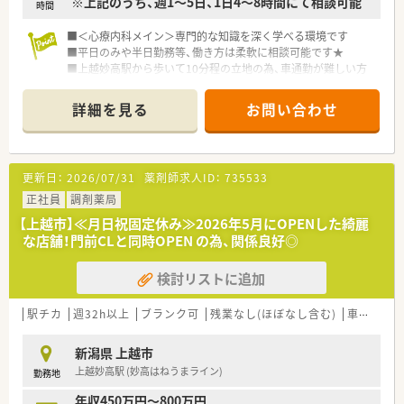
※上記のうち、週1～5日、1日4～8時間にて相談可能
す。
時間
【こんな方にオススメ】
■＜心療内科メイン＞専門的な知識を深く学べる環境です
■18時までの勤務で残業がほぼない環境のため、仕事終わりの
■平日のみや半日勤務等、働き方は柔軟に相談可能です★
時間をご自身の趣味や家族と過ごす時間にあてたい方に最適で
■上越妙高駅から歩いて10分程の立地の為、車通勤が難しい方
す。
にもおススメ
■高い給与水準や手厚い住宅手当などの制度が整った職場で、長
詳細を見る
お問い合わせ
期間にわたり安定したキャリアを築いていきたい方におすすめ
【店舗情報と応需状況について】
です。
■上越妙高駅から徒歩11分ほどの場所に立地しており、車での
■在宅医療の業務にも携われるため、患者様の生活に寄り添い地
通勤にも対応しているアクセス良好な店舗です。
域医療に対して深く貢献したいという熱意を持つ方に最適で
■心療内科やてんかんの処方箋をメインに応需しており、精神科
更新日：
2026/07/31
薬剤師求人ID：
735533
す。
領域の専門的な知識を深められる環境です。
■現在の店舗の勤務者数は常勤薬剤師1名となっており、今回の
正社員
調剤薬局
募集は将来の体制強化を見据えた増員となります。
【上越市】≪月日祝固定休み≫2026年5月にOPENした綺麗
な店舗！門前CLと同時OPEN の為、関係良好◎
検討リストに追加
駅チカ
週32h以上
ブランク可
残業なし(ほぼなし含む)
車通勤可
新潟県 上越市
上越妙高駅 (妙高はねうまライン)
勤務地
年収450万円～800万円