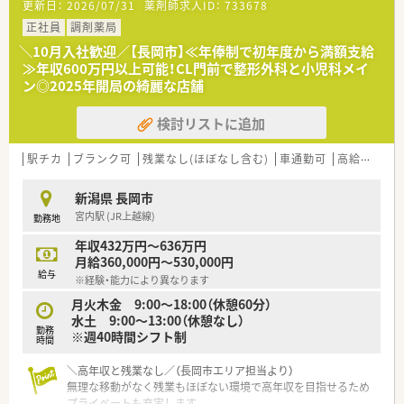
更新日：
2026/07/31
薬剤師求人ID：
733678
働くことが可能で残業時間も少なめです。
正社員
調剤薬局
■有給休暇の平均取得日数は10.4日と高く、年に1度は1週間程
度のリフレッシュ休暇を取得できます。
＼10月入社歓迎／【長岡市】≪年俸制で初年度から満額支給
■多くの店舗に医療事務が配置されているため、薬剤師が専門業
≫年収600万円以上可能！CL門前で整形外科と小児科メイ
務に専念できる人員体制が整っています。
ン◎2025年開局の綺麗な店舗
【想定される業務内容】
検討リストに追加
■調剤業務や服薬指導に加え、居宅への訪問や配達といった在宅
業務など幅広い業務を担当していただきます。
駅チカ
ブランク可
残業なし(ほぼなし含む)
車通勤可
高給与(600万円以上)
■総合病院の近隣に位置しているため、多種多様な科目の処方箋
に対応して幅広い知識を身につけられます。
■一般用医薬品の販売や健康相談にも対応し、お客様の生活を総
新潟県 長岡市
合的にサポートする業務にも従事します。
宮内駅 (JR上越線)
勤務地
年収432万円～636万円
月給360,000円～530,000円
給与
※経験・能力により異なります
月火木金 9:00～18:00（休憩60分）
水土 9:00～13:00（休憩なし）
勤務
※週40時間シフト制
時間
＼高年収と残業なし／（長岡市エリア担当より）
無理な移動がなく残業もほぼない環境で高年収を目指せるため
プライベートも充実します。