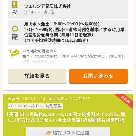
ウエルシア薬局株式会社
法人
ウエルシア 亀田店
名
月火水木金土 9:00～19:00（休憩60分）
※1日7～9時間、週5日・週40時間を基本とする1ｹ月単
位変形労働時間制 （毎月11日を起算）
勤務
時間
（月間平均労働時間は163.33時間）
・・＊ 会社の特徴 ＊・・
■全国に2,200店舗以上（調剤併設型約2,000店舗以上）を展開し
調剤店舗数業界TOP！
■店舗拡大に伴いキャリアアップできるポジションが多数あり！
頑張り次第で高給与も可能！
詳細を見る
お問い合わせ
■経験や勤務コースによりますが、経験の少ない方でも500万前
半スタートと業界TOP水準！
■職種や職域に合わせ、豊富な社内研修や外部組織と連携した研
修を用意されています
更新日：
2026/08/04
薬剤師求人ID：
479867
■薬剤師が中心の会社だからこそ活躍できるキャリアパスが多
種多様に用意されています。
パート・アルバイト
調剤薬局
■店舗拡大に伴い、エリアマネジャーや営業部長等のマネジメン
【長岡市】≪高時給2,500～3,100円≫皮膚科メインの為、難
トのポジションも増えます。
しい処方はありません◎金土の募集！追加勤務も相談可能
■在宅や教育等の専門性を活かせるスペシャリストを目指すこ
とも可能です。
検討リストに追加
■その他にも、管理部門や商品部門等の本社スタッフなど活動領