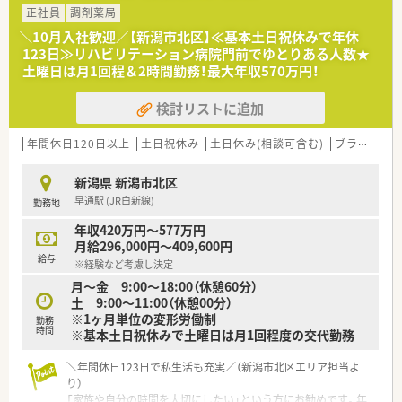
■JR長岡駅から車で約7分の場所に位置しており、無料駐車場も
正社員
調剤薬局
完備されているため天候に左右されず毎日の通勤が快適です。
＼10月入社歓迎／【新潟市北区】≪基本土日祝休みで年休
123日≫リハビリテーション病院門前でゆとりある人数★
【法人特徴について】
土曜日は月1回程＆2時間勤務！最大年収570万円！
■長岡市と見附市を中心にグループ全体で8店舗を展開してお
り、地域に密着した安定感のある経営基盤を誇る優良企業です。
検討リストに追加
■全ての店舗がクリニック門前に位置しているため、特定の応需
科目におけるスペシャリストを目指せる環境が整っています。
■従業員が安心して長く働けるよう福利厚生を充実させており、
年間休日120日以上
土日祝休み
土日休み(相談可含む)
ブランク可
社員旅行などの行事を通じて職員同士の交流も非常に盛んで
す。
新潟県 新潟市北区
早通駅 (JR白新線)
勤務地
【求人情報について】
■正社員の想定年収は500万円から570万円となっており、これ
年収420万円～577万円
までのご経験やスキルを十分に考慮した上で決定されます。
月給296,000円～409,600円
■昇給は年1回、賞与は年2回で合計3ヶ月分の支給実績があり、
給与
※経験など考慮し決定
安定した収入を得ながら着実にキャリアを築くことが可能で
月～金 9:00～18:00（休憩60分）
す。
土 9:00～11:00（休憩00分）
■60歳以降の採用については契約社員としての雇用になります
※1ヶ月単位の変形労働制
が、条件面などの詳細については個別のご相談に応じています。
勤務
時間
※基本土日祝休みで土曜日は月1回程度の交代勤務
【勤務実態について】
■月曜日から金曜日までは17時15分が終業時刻となっており、
＼年間休日123日で私生活も充実／（新潟市北区エリア担当よ
残業もほとんど発生しないため私生活との両立が容易です。
り）
■基本は週6日の勤務体系ですが、月に1回は土曜日または平日
「家族や自分の時間を大切にしたい」という方にお勧めです。年