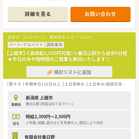
【店舗情報と応需状況について】
■新潟県長岡市にある宮内駅から徒歩13分の立地です。
詳細を見る
お問い合わせ
■主な応需科目は形成外科と整形外科と小児科となります。
■店舗の勤務体制は常勤薬剤師が2名在籍しております。
【募集背景と求める人物像について】
更新日：
2026/07/31
薬剤師求人ID：
735587
■体制強化に向けた増員を目的として募集を行っています。
■経験者を優先して採用しており幅広い世代が相談可能です。
パート・アルバイト
調剤薬局
■地域医療に貢献したい意欲的な人物像を求めています。
【上越市】≪高時給2,500円可能！≫春日山駅から徒歩9分程
★平日のみや短時間のご就業も歓迎いたします◎
【こんな取り組みをしています】
■定期的な社内勉強会を開催し知識の向上を図っています。
検討リストに追加
■社員同士の親睦を深めるスポーツイベントを行っています。
■会社保有のリゾート保養施設を優先的に利用できます。
駅チカ
年間休日120日以上
土日祝休み
土日休み(相談可含む)
週休
【こんな方が活躍中】
■調剤業務の経験を活かして即戦力で働く方が活躍中です。
新潟県 上越市
■ワークライフバランスを重視して働く方が活躍中です。
春日山駅 (妙高はねうまライン)
勤務地
■専門領域のスキルを高めたいと考えている方が活躍中です。
時給2,300円～2,500円
※年齢、経験、能力などを考慮の上、規定により決定
給与
有限会社春日野