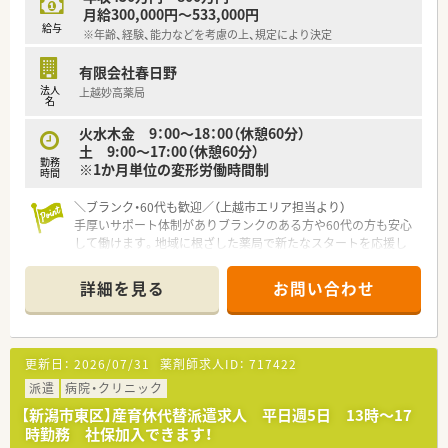
月給300,000円～533,000円
給与
※年齢、経験、能力などを考慮の上、規定により決定
有限会社春日野
法人
上越妙高薬局
名
火水木金 9：00～18：00（休憩60分）
土 9:00～17:00（休憩60分）
勤務
※1か月単位の変形労働時間制
時間
＼ブランク・60代も歓迎／（上越市エリア担当より）
手厚いサポート体制がありブランクのある方や60代の方も安心
して働けます。地域に根ざした薬局で新たなスタートを応援し
ます。
【店舗情報と応需状況について】
詳細を見る
お問い合わせ
■上越妙高駅から徒歩11分ほどの場所に立地しており、車での
通勤にも対応しているアクセス良好な店舗です。
■心療内科やてんかんの処方箋をメインに応需しており、精神科
領域の専門的な知識を深められる環境です。
更新日：
2026/07/31
薬剤師求人ID：
717422
■現在の店舗の勤務者数は常勤薬剤師1名となっており、今回の
募集は将来の体制強化を見据えた増員となります。
派遣
病院・クリニック
【新潟市東区】産育休代替派遣求人 平日週5日 13時～17
【想定される業務内容】
時勤務 社保加入できます！
■隣接する医療機関から発行される処方箋に基づき、正確かつス