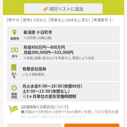
検討リストに追加
駅チカ
週休2.5日以上
残業なし(ほぼなし含む)
車通勤可
高給与(6
新潟県 十日町市
十日町駅 (JR飯山線)
勤務地
年収450万円～800万円
月給300,000円～533,000円
給与
※年齢、経験、能力などを考慮の上、規定により決定
有限会社桂林
法人
いなり調剤薬局
名
月火水金9：00～18：00（休憩60分）
土9：00～13：00（休憩なし）
勤務
※1ヶ月単位の変形労働時間制
時間
【店舗情報と応需状況について】
■店舗は十日町駅から徒歩で5分の場所に位置しており毎日の通
勤にも非常に便利な好立地となっています。
■主な応需科目は眼科・内科と皮膚科で1日あたりの処方箋応需