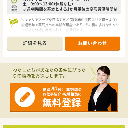
土 9:00～13:00（休憩なし）
族や友人との予定も立てやすいです。
勤務
※週40時間を基本とする1か月単位の変形労働時間制
時間
【こんな取り組みをしています】
＼キャリアアップを目指す方／（新潟市中央区エリア担当より）
■全社的に働き方改革へ取り組んでおり、年間休日123日と有給
最短半年で薬局長への昇格が可能であり、その後の多様なキャリ
消化率70%以上をしっかり実現しています。
アパスも明確に用意されている環境です。
■スタッフの持続的な成長を支援するため、充実した社内教育制
＊------------------------------------------＊
度や資格取得のバックアップ体制を整えています。
【店舗情報と応需状況について】
■大手グループの特典として、提携スポーツの無料観戦やイベン
詳細を見る
お問い合わせ
■関屋駅から車で15分の立地にある調剤併設型のドラッグスト
ト無料入場チケットを配布しています。
アであり、車通勤にも便利な環境です。
■内科や整形外科など総合科目の処方箋を1日約30枚応需し、居
宅への在宅業務にも対応しております。
■薬剤師は常勤2名と非常勤が複数名在籍しており、充実した人
わたしたちがあなたの条件にぴった
員体制で日々の業務に取り組んでいます。
りの職場をお探しします。
【法人特徴について】
■創業から150年以上の歴史を持ち、現在は全国で600店舗以上
を展開する業界トップクラスの企業です。
■「健康と美と衛生において社会貢献する」という経営理念を掲
げ、地域に密着した店舗作りを行っています。
■ショートタイムショッピングをコンセプトに、ヘルスや調剤を
1店舗に集約した利便性の高い事業展開です。
【勤務実態について】
■平日の開局時間は18時までとなっており、メリハリをつけて