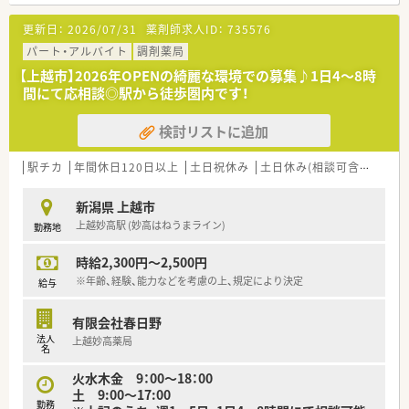
■近隣の医療機関より内科や耳鼻科の処方箋を1日あたり平均
40枚ほど応需しており、在宅業務にも積極的に取り組んでいま
更新日：
2026/07/31
薬剤師求人ID：
735576
す。
■常勤薬剤師2名と非常勤薬剤師1名の体制で運営を行ってお
パート・アルバイト
調剤薬局
り、患者様一人ひとりに寄り添った丁寧な服薬指導が可能です。
【上越市】2026年OPENの綺麗な環境での募集♪1日4～8時
間にて応相談◎駅から徒歩圏内です！
【職場環境と雰囲気】
■幅広い年齢層のスタッフが在籍しており、困ったことがあれば
検討リストに追加
互いに助け合いながら業務を進める温かい雰囲気の職場です。
■最寄り駅から徒歩圏内でありながらマイカーでの通勤も許可
されているため、天候や季節に左右されず快適に通うことができ
駅チカ
年間休日120日以上
土日祝休み
土日休み(相談可含む)
週休
ます。
■産前産後休暇や育児休業および介護休業の取得実績があり、ラ
新潟県 上越市
イフステージの変化に合わせた柔軟な働き方が実現できる環境
上越妙高駅 (妙高はねうまライン)
勤務地
です。
時給2,300円～2,500円
【想定されるキャリアイメージ】
■入社後は日常的な調剤業務や服薬指導を通じて、地域に密着し
※年齢、経験、能力などを考慮の上、規定により決定
給与
たかかりつけ薬剤師としての実践的なスキルを磨くことができ
ます。
有限会社春日野
■経験を重ねることで店舗の管理薬剤師への昇格を目指すこと
法人
上越妙高薬局
ができ、店舗運営やスタッフの指導育成に携わるチャンスがあり
名
ます。
火水木金 9：00～18：00
■将来的にはエリアマネージャーなど全体の数字管理を行う役
土 9:00～17:00
職へ挑戦し、企業経営に近い視点で活躍することも可能な環境で
勤務