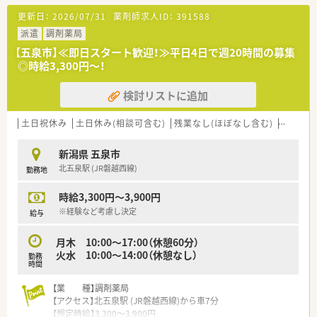
【業務内容】調剤・監査メイン
更新日：
2026/07/31
薬剤師求人ID：
391588
【応需科目】内科,循環器科,外科,脳外科,消化器科,整形外科脳神経
外科、内分泌外来、こう門外科、麻酔科、リハビリテーション科
派遣
調剤薬局
【人員体制】薬剤師 常時9名
【五泉市】≪即日スタート歓迎！≫平日4日で週20時間の募集
◎時給3,300円～！
********************************
＼手厚いサポートが魅力のファルマスタッフ／
検討リストに追加
■万全のサポート体制：2名体制で担当がつきしっかりサポート！
■各種保険を完備：社会保険(週20時間以上)/雇用保険/薬剤師賠
償責任保険
土日祝休み
土日休み(相談可含む)
残業なし(ほぼなし含む)
車通勤
■充実の休暇制度：有給休暇(6ヶ月以上勤務)、夏季休暇、慶弔休
暇など
新潟県 五泉市
北五泉駅 (JR磐越西線)
勤務地
ご希望条件に合わせて求人をお探しします！
まずはお気軽にお問い合わせください。
時給3,300円～3,900円
※経験など考慮し決定
給与
月木 10:00～17:00（休憩60分）
火水 10:00～14:00（休憩なし）
勤務
時間
【業 種】調剤薬局
【アクセス】北五泉駅 (JR磐越西線)から車7分
【想定時給】3,300～3,900円