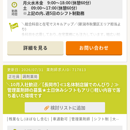
月火水木金 9:00～18:00（休憩60分）
■管理薬剤師として、在庫管理や薬局内の衛生管理といった店舗
土 09:00～17:00（休憩60分）
マネジメント業務にも主体的に関わります。
勤務
※上記の内、週5日のシフト制勤務
時間
＼総合科目と在宅でスキルアップ／（新潟市秋葉区エリア担当よ
り）
多科目を応需しており、在宅業務にも注力しています。幅広い知
識を吸収し、将来的にかかりつけ薬剤師として地域に貢献したい
意欲的な方を全力でサポートします！
詳細を見る
お問い合わせ
＊------------------------------------------＊
【店舗情報と応需状況について】
■新津駅から車で8分の場所に位置しており、広々とした駐車場
を完備しているため毎日のマイカー通勤が非常に快適です。
更新日：
2026/07/31
薬剤師求人ID：
717813
■内科や小児科から皮膚科、泌尿器科まで多科目を応需してお
り、1日に約100枚の処方箋を安定的に受け付けています。
正社員
調剤薬局
■近隣の病院との連携が非常にスムーズで、地域の医療拠点とし
＼10月入社歓迎／【長岡市】≪1名体制店舗でのんびり♪≫
て多様な症例に触れることができるやりがいのある環境です。
管理薬剤師の募集★土日休みシフトもアリ◎軽い内容で落
ち着いた環境です
【法人特徴について】
■新潟県内で地域に根ざした薬局運営を行っており、大手チェー
検討リストに追加
ンとは一線を画すアットホームで柔軟な対応が大きな魅力で
す。
■産休や育休、介護休暇の取得実績が豊富にあるため、将来のラ
残業なし(ほぼなし含む)
車通勤可
管理薬剤師
シフト制
大手チェーン以外
イフイベントを考慮しながら安心してキャリアを継続できま
す。