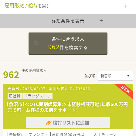
雇用形態 / 給与
を選ぶ
詳細条件を表示
条件に合う求人
962
件を
検索する
962
件の薬剤師求人
並び順
更新日：
2026/08/07
薬剤師求人ID：
736626
正社員
ドラッグストア
【魚沼市】≪OTC薬剤師募集≫ 未経験相談可能！年収600万円
まで可／お客様の未病をサポート！
検討リストに追加
未経験可
ブランク可
高給与(600万円以上)
大手チェーン