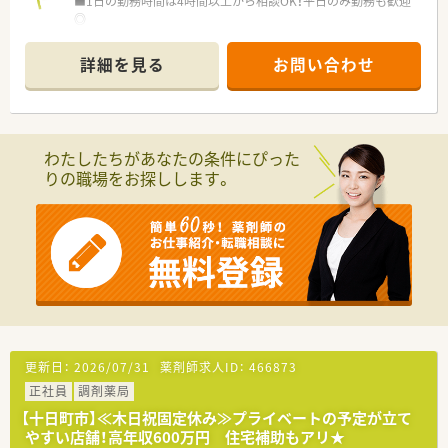
■1日の勤務時間は4時間以上から相談OK！平日のみ勤務も歓迎
◎
■十日町駅から歩いてすぐの好立地！
■近隣にスキー場やキャンプ場があり、アウトドアが趣味の方に
詳細を見る
お問い合わせ
おすすめの立地です♪
■新潟県上越市と十日町市で10店舗展開する地域密着企業で
す。
■ベテランの方が多く在籍しており経験の少ない方にも安心で
す。
わたしたちがあなたの条件にぴった
■近隣に同グループの店舗があるのでお休みは取りやすい環境
りの職場をお探しします。
です。
更新日：
2026/07/31
薬剤師求人ID：
466873
正社員
調剤薬局
【十日町市】≪木日祝固定休み≫プライベートの予定が立て
やすい店舗！高年収600万円 住宅補助もアリ★