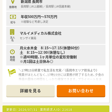
新潟県 長岡市
■教育制度の充実に力を入れており、社内勉強会の開催などを通
長岡駅 (JR上越線)／長岡駅 (JR信越本線)
勤務地
じて薬剤師としての専門性を常に高めていける土壌がありま
す。
年収500万円～570万円
【求人情報について】
※経験など考慮し決定
給与
■転勤の心配が一切ない正社員枠での募集ですので、住み慣れた
地域で腰を据えて長期的に働きたい方に最適な条件が揃ってい
マルイメディカル株式会社
ます。
法人
センザイ薬局
■週休2日制に加えて年間休日は126日と非常に多く、心身とも
名
にリフレッシュしながら日々の業務に集中できる体制です。
月火水木金 8：15～17：15（休憩60分）
■薬剤師手当や世帯主手当、家族手当といった諸手当が充実して
土 8：15～12：00（休憩なし）
おり、生活背景に合わせた手厚い給与体系が構築されています。
※週40時間、1ヶ月単位の変形労働制
勤務
時間
※月1回は土日休み◎
＼17時15分終業で私生活を充実／（長岡市エリア担当より）
残業がほとんどなく、17時15分には業務が終了するため、夕食の
準備や趣味の時間をしっかり確保できます。プライベートを大
切にしたい方に最適な職場ですよ！
＊------------------------------------------＊
詳細を見る
お問い合わせ
【店舗情報と応需状況について】
■近隣の医療機関から内科や呼吸器科の処方箋をメインに受け
ており、一日あたりの枚数は20枚から30枚程度と少なめです。
■処方内容は比較的軽いものが多いため、一つひとつの調剤や服
更新日：
2026/07/31
薬剤師求人ID：
21618
薬指導に対してじっくりと丁寧に向き合うことが可能です。