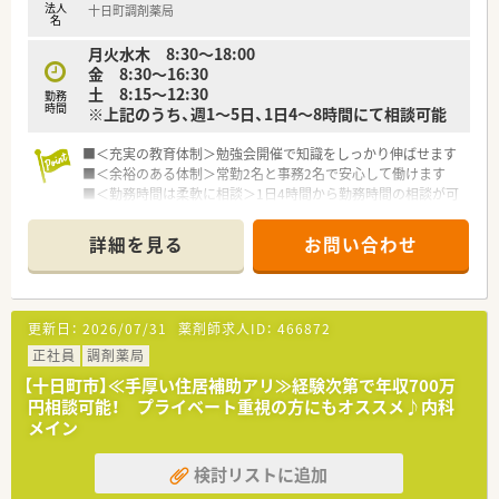
法人
十日町調剤薬局
名
月火水木 8:30～18:00
金 8:30～16:30
土 8:15～12:30
勤務
時間
※上記のうち、週1～5日、1日4～8時間にて相談可能
■＜充実の教育体制＞勉強会開催で知識をしっかり伸ばせます
■＜余裕のある体制＞常勤2名と事務2名で安心して働けます
■＜勤務時間は柔軟に相談＞1日4時間から勤務時間の相談が可
能です
詳細を見る
お問い合わせ
【店舗情報と応需状況について】
■十日町駅から車で7分ほどの場所に店舗が位置しています。
■内科と小児科の処方箋を1日平均50枚ほど応需しています。
■薬剤師は常勤2名と非常勤1名で十分な体制が整っています。
更新日：
2026/07/31
薬剤師求人ID：
466872
正社員
調剤薬局
【十日町市】≪手厚い住居補助アリ≫経験次第で年収700万
円相談可能！ プライベート重視の方にもオススメ♪内科
メイン
検討リストに追加