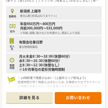
駅チカ
週32h以上
ブランク可
残業なし(ほぼなし含む)
車通勤可
新潟県 上越市
春日山駅 (妙高はねうまライン)
勤務地
年収450万円～800万円
月給300,000円～533,000円
給与
※年齢、経験、能力などを考慮の上、規定により決定
有限会社春日野
法人
春日野調剤薬局
名
月火木金8：30～18：00（休憩60分）
水8：30～16：30（休憩60分）
土8：30～12：30（休憩なし）
勤務
時間
※1か月単位の変形労働時間制
＼18時終業で残業少なめ！／（上越市エリア担当より）
終業時間が早く残業もほぼないため、仕事終わりのプライベート
な時間を充実させたい方に非常におすすめの求人です。
【店舗情報と応需状況について】
詳細を見る
お問い合わせ
■新潟県上越市に位置しており、最寄り駅の春日山駅から徒歩9
分という毎日の通勤に大変便利な好立地にある調剤薬局です。