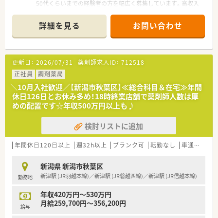
50代くらいまでの経験者の方を幅広く募集しています。高収入
スタートに加え、住宅手当や退職金などの福利厚生も充実。腰を
据えて長く働きたいベテランの方にも最適です。
詳細を見る
お問い合わせ
＊------------------------------------------＊
【店舗情報と応需状況について】
■JR越後線の寺尾駅から車で9分ほどの場所に位置し、脳外科と
内科の処方箋をメインに応需しています。
更新日：
2026/07/31
薬剤師求人ID：
712518
■1日の処方箋枚数は40枚程度となっており、一人薬剤師として
無理のない範囲で業務に専念できます。
正社員
調剤薬局
■事務スタッフが1名から2名体制で在籍しているため、薬剤師
＼10月入社歓迎／【新潟市秋葉区】≪総合科目＆在宅≫年間
としての専門業務に集中できる環境です。
休日126日とお休み多め！18時終業店舗で薬剤師人数は厚
めの配置です☆年収500万円以上も♪
【法人特徴について】
■新潟市を中心に調剤薬局を複数展開しており、地域住民に寄り
検討リストに追加
添った質の高い医療提供を目指しています。
■年齢に関わらず実力に応じて仕事を任せる社風があり、30代
から60代まで幅広い世代が活躍中です。
年間休日120日以上
週32h以上
ブランク可
転勤なし
車通勤可
■一人ひとりのライフスタイルを尊重する文化が根付いており、
定着率が高く安定して長く働ける法人です。
新潟県 新潟市秋葉区
新津駅 (JR羽越本線)／新津駅 (JR磐越西線)／新津駅 (JR信越本線)
勤務地
【想定される業務内容】
■脳外科と内科の処方箋に基づいた調剤や監査を行い、患者様へ
年収420万円～530万円
分かりやすく丁寧な服薬指導を実施します。
月給259,700円～356,200円
■一人薬剤師の体制を活かし、患者様一人ひとりとじっくり向き
給与
合いながら信頼関係を築くことが可能です。