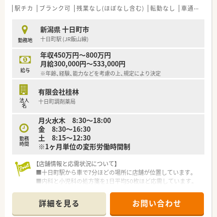
駅チカ
ブランク可
残業なし(ほぼなし含む)
転勤なし
車通勤可
新潟県 十日町市
十日町駅 (JR飯山線)
勤務地
年収450万円～800万円
月給300,000円～533,000円
給与
※年齢、経験、能力などを考慮の上、規定により決定
有限会社桂林
法人
十日町調剤薬局
名
月火水木 8:30～18:00
金 8:30～16:30
土 8:15～12:30
勤務
時間
※1ヶ月単位の変形労働時間制
【店舗情報と応需状況について】
■十日町駅から車で7分ほどの場所に店舗が位置しています。
■内科と小児科の処方箋を1日平均50枚ほど応需しています。
■薬剤師は常勤2名と非常勤1名で十分な体制が整っています。
詳細を見る
お問い合わせ
【法人特徴について】
■創業25年以上の歴史があり地域に深く根ざした企業です。