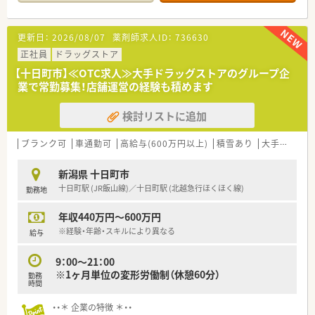
■プライム上場している大手ドラッグストアのグループ企業で
す。
■創業から100年を迎えた歴史ある企業です。
更新日：
2026/08/07
薬剤師求人ID：
736630
■新潟県と福島県にて64店舗展開しています。
正社員
ドラッグストア
≪働く環境について≫
【十日町市】≪OTC求人≫大手ドラッグストアのグループ企
■メインの業務はOTC販売です。患者様からの相談やカウンセ
業で常勤募集！店舗運営の経験も積めます
リングを行い商品提案を行います。
■レジ業務は専門の方にお任せして、OTC販売や医薬品補充、売
検討リストに追加
り場作りに専念出来ます。
■休みはシフトにより週休2日で年間休日110日あります。
■残業は月3時間程度でほぼ定時で帰ることが出来ます。
ブランク可
車通勤可
高給与(600万円以上)
積雪あり
大手チェーン以外
≪こんな方におすすめ≫
新潟県 十日町市
■安定した企業で長期就業したい方
十日町駅 (JR飯山線)／十日町駅 (北越急行ほくほく線)
勤務地
■OTC専門薬剤師として働きたい方
■プライベートの時間もしっかり確保したい方
年収440万円～600万円
※経験・年齢・スキルにより異なる
給与
9：00～21：00
※1ヶ月単位の変形労働制（休憩60分）
勤務
時間
・・＊ 企業の特徴 ＊・・