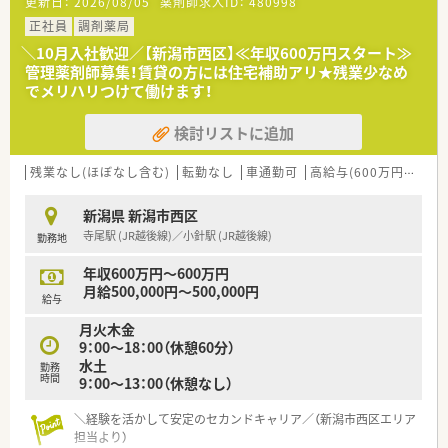
更新日：
2026/08/05
薬剤師求人ID：
480998
日あたり平均50枚ほど応需している調剤薬局です。
■常勤薬剤師1名と非常勤薬剤師2名に加えて事務スタッフ2名
正社員
調剤薬局
が在籍しており、手厚い人員体制で業務を行っております。
＼10月入社歓迎／【新潟市西区】≪年収600万円スタート≫
■平日は18時までの営業で土曜日は13時までの開局となってお
管理薬剤師募集！賃貸の方には住宅補助アリ★残業少なめ
り、残業もほぼ発生しないため無理のない勤務が可能です。
でメリハリつけて働けます！
【法人特徴について】
検討リストに追加
■新潟県長岡市と見附市を中心として、グループ企業を含め合計
8店舗の調剤薬局を展開している地域密着型の法人です。
■展開している全ての店舗がクリニックの門前に位置しており、
残業なし(ほぼなし含む)
転勤なし
車通勤可
高給与(600万円以上)
特定の診療科目に特化したスペシャリストを目指せる環境で
す。
新潟県 新潟市西区
■各店舗に人員を手厚く配置することで従業員の負担を軽減し、
寺尾駅 (JR越後線)／小針駅 (JR越後線)
勤務地
お休みが取りやすく働きやすい職場づくりを推進しておりま
す。
年収600万円～600万円
月給500,000円～500,000円
給与
月火木金
9：00～18：00（休憩60分）
水土
勤務
時間
9：00～13：00（休憩なし）
＼経験を活かして安定のセカンドキャリア／（新潟市西区エリア
担当より）