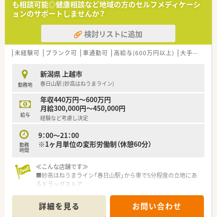
も相談可能◎健康相談など地域の方のセルフメディケーシ
■メインの業務はOTC販売です。患者様からの相談やカウンセ
ョンのサポートしませんか？
リングを行い商品提案を行います。
■レジ業務は専門の方にお任せして、OTC販売や医薬品補充、売
検討リストに追加
り場作りに専念出来ます。
■休みはシフトにより週休2日で年間休日110日あります。
■残業は月3時間程度でほぼ定時で帰ることが出来ます。
未経験可
ブランク可
車通勤可
高給与(600万円以上)
大手チェーン
≪こんな方におすすめ≫
新潟県 上越市
■安定した企業で長期就業したい方
春日山駅 (妙高はねうまライン)
勤務地
■OTC専門薬剤師として働きたい方
■プライベートの時間もしっかり確保したい方
年収440万円～600万円
月給300,000円～450,000円
給与
経験など考慮し決定
9：00～21：00
※1ヶ月単位の変形労働制（休憩60分）
勤務
時間
≪こんな店舗です≫
■妙高はねうまライン「春日山駅」から車で5分程度の立地にあ
るドラッグストア
■幹線道路に面した店舗で車通勤が便利な立地
詳細を見る
お問い合わせ
≪こんな企業です≫