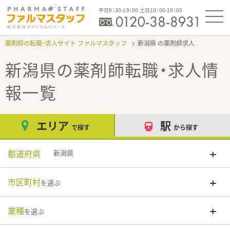
平日9：30-19：00 土日10：00-19：00
薬剤師の転職・求人サイト ファルマスタッフ
新潟県
新潟県
の薬剤師転職・求人情
報一覧
エリア
駅
で探す
から探す
都道府県
新潟県
市区町村
を選ぶ
業種
を選ぶ