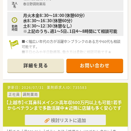
法人
春日野調剤薬局
名
月火木金8：30～18：00（休憩60分）
水8：30～16：30（休憩60分）
土8：30～12：30（休憩なし）
勤務
時間
※上記のうち、週1～5日、1日4～8時間にて相談可能
■＜幅広い年代の方が活躍中＞ブランクのある方や60代も相談
可能です。
■平日のみや半日勤務等、働き方は柔軟に相談可能です★
■春日山駅から歩いて10分程の立地の為、車通勤が難しい方に
もおススメ
詳細を見る
お問い合わせ
【店舗情報と応需状況について】
■新潟県上越市に位置しており、最寄り駅の春日山駅から徒歩9
分という毎日の通勤に大変便利な好立地にある調剤薬局です。
更新日：
2026/07/31
薬剤師求人ID：
735583
■近隣の医療機関より内科や耳鼻科の処方箋を1日あたり平均
40枚ほど応需しており、在宅業務にも積極的に取り組んでいま
正社員
調剤薬局
す。
【上越市】≪耳鼻科メイン≫高年収600万円以上も可能！若手
■常勤薬剤師2名と非常勤薬剤師1名の体制で運営を行ってお
からベテランまで多数活躍中★近隣に店舗も多く安心です
り、患者様一人ひとりに寄り添った丁寧な服薬指導が可能です。
検討リストに追加