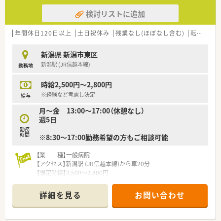
ピーディーな調剤業務および監査を行います。
検討リストに追加
■心療内科に通う患者様に対して、お薬の効能や副作用について
分かりやすく丁寧な服薬指導を実施します。
■お薬の在庫管理や薬歴の入力など、薬局内の円滑な運営に必要
年間休日120日以上
土日祝休み
残業なし(ほぼなし含む)
転勤なし
となる付随業務全般にも幅広く携わります。
新潟県 新潟市東区
【こんな取り組みをしています】
新潟駅 (JR信越本線)
勤務地
■患者様が抱える不安や疑問を少しでも和らげることができる
よう、丁寧なヒアリングと服薬指導に努めています。
時給2,500円～2,800円
■従業員の専門知識向上のため、定期的な勉強会を実施してスキ
ルアップを図る充実したサポート体制があります。
※経験など考慮し決定
給与
■仕事と生活の調和を図るため、残業時間の削減や計画的な有給
月～金 13:00～17:00（休憩なし）
休暇の取得を推進する取り組みを行っています。
週5日
勤務
【こんな方が活躍中】
時間
※8:30～17:00勤務希望の方もご相談可能
■患者様の気持ちに優しく寄り添い、ホスピタリティを持った温
かい対応を心掛けているスタッフが活躍中です。
【業 種】一般病院
■月日祝休みの完全週休二日制を最大限に活かして、仕事と趣味
【アクセス】新潟駅 (JR信越本線)から車20分
の時間を上手に両立させている薬剤師がいます。
【想定時給】2,500～2,800円
■調剤業務の経験を活かしながら、さらなるキャリアアップを目
【勤務時間】
指して日々意欲的に学んでいる方が在籍しています。
月～金 13:00～17:00（休憩なし）
詳細を見る
お問い合わせ
週5日
※8:30～17:00勤務希望の方もご相談可能