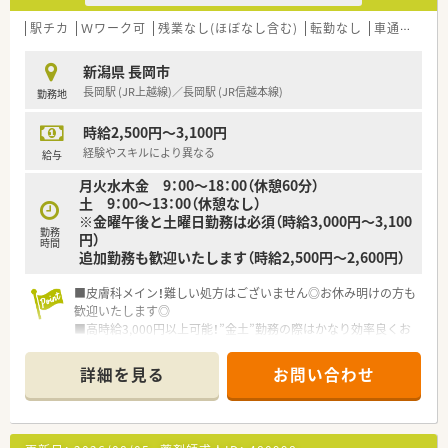
域は多種多様です。
■在宅実施店舗は年々増加しており、在宅医療へもしっかりと関
駅チカ
Ｗワーク可
残業なし(ほぼなし含む)
転勤なし
車通勤可
高
わる事ができます。
■育児休暇は3歳まで取得が可能で、時短制度は小学5年生まで
新潟県 長岡市
時短勤務ができるよう変更予定です。
長岡駅 (JR上越線)／長岡駅 (JR信越本線)
勤務地
■年間休日が120日とワークライフバランスが整っています
■日用品から常備薬まで、従業員割引制度など嬉しいメリットも
時給2,500円～3,100円
たくさんあります！
経験やスキルにより異なる
給与
月火水木金 9：00～18：00（休憩60分）
土 9：00～13：00（休憩なし）
※金曜午後と土曜日勤務は必須（時給3,000円～3,100
勤務
円）
時間
追加勤務も歓迎いたします（時給2,500円～2,600円）
■皮膚科メイン！難しい処方はございません◎お休み明けの方も
歓迎いたします◎
■高時給3,000円以上可能！”金土”勤務の際はかなり効率良くお
仕事ができます♪
■長岡駅より徒歩9分◎駅から近い為、マイカー通勤・電車通勤
詳細を見る
お問い合わせ
どちらも可能です
【店舗情報と応需状況について】
■長岡駅から徒歩9分の立地にあり、眼科と皮膚科の処方箋を1