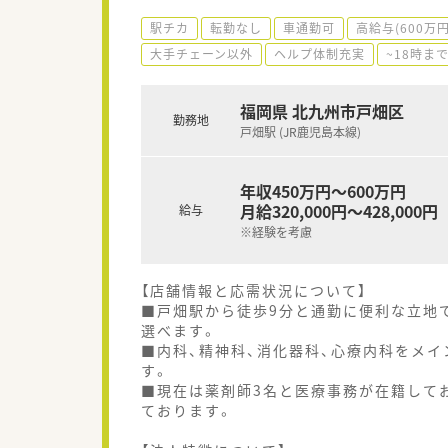
駅チカ
転勤なし
車通勤可
高給与(600万
大手チェーン以外
ヘルプ体制充実
~18時ま
福岡県 北九州市戸畑区
勤務地
戸畑駅 (JR鹿児島本線)
年収450万円～600万円
月給320,000円～428,000円
給与
※経験を考慮
【店舗情報と応需状況について】
■戸畑駅から徒歩9分と通勤に便利な立地
選べます。
■内科、精神科、消化器科、心療内科をメイ
す。
■現在は薬剤師3名と医療事務が在籍して
ております。