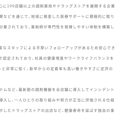
心に100店舗以上の調剤薬局やドラッグストアを展開する企業
賛などを通じて、地域に根差した医療サポートに積極的に取り
分業されており、薬剤師が専門性を発揮しやすい体制を構築し
豊富なスタッフによる手厚いフォローアップがあるため安心でき
続で認定されており、社員の健康増進やワークライフバランスを
トと非常に低く、新卒からの定着率も高い働きやすさに定評の
テムなど、最新鋭の調剤機器を全店舗に導入してインシデント
導入し、一人ひとりの取り組みや努力が正当に評価される仕組
ボしたドラッグストアの出店など、健康寿命を延ばす独自の事