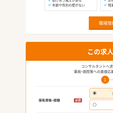
助け合う風土がある
お
年齢や性別の壁がない
残
職場情
この求
コンサルタントへ求
薬局・病院等への直接応
1
保有資格・経験
必須