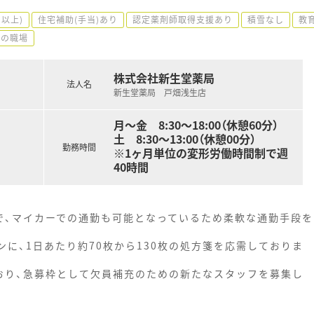
円以上)
住宅補助(手当)あり
認定薬剤師取得支援あり
積雪なし
教
での職場
株式会社新生堂薬局
法人名
新生堂薬局 戸畑浅生店
月〜金 8:30〜18:00（休憩60分）
土 8:30〜13:00（休憩00分）
勤務時間
※1ヶ月単位の変形労働時間制で週
40時間
で、マイカーでの通勤も可能となっているため柔軟な通勤手段を
ンに、1日あたり約70枚から130枚の処方箋を応需しておりま
おり、急募枠として欠員補充のための新たなスタッフを募集し