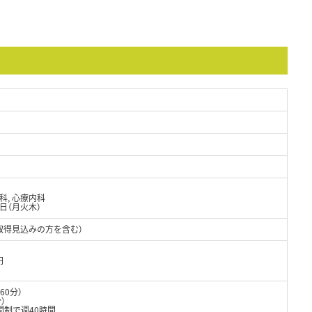
器科, 心療内科
/日（月火木）
取得見込みの方を含む）
円
60分）
）
間制で週40時間