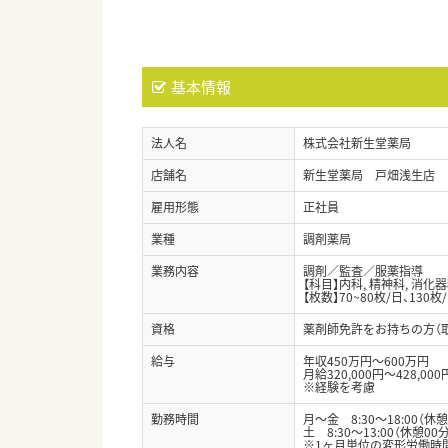
基本情報
法人名
株式会社新生堂薬局
店舗名
新生堂薬局 戸畑浅生店
雇用形態
正社員
業種
調剤薬局
業務内容
調剤／監査／服薬指導
【科目】内科, 精神科, 消化
【枚数】70~80枚/日、130枚
資格
薬剤師免許をお持ちの方（
給与
年収450万円～600万円
月給320,000円～428,000
※経験を考慮
勤務時間
月〜金 8:30〜18:00（休憩
土 8:30〜13:00（休憩00分
※1ヶ月単位の変形労働時