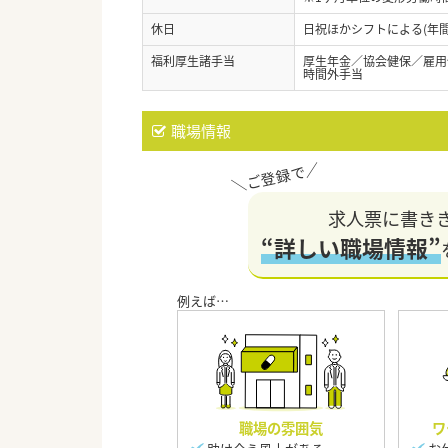
休日
日祝ほかシフトによる(年間
福利厚生諸手当
厚生年金／協会健保／雇用
時間外手当
職場情報
求人票に書き
“詳しい職場情報”
職場の雰囲気
ワ