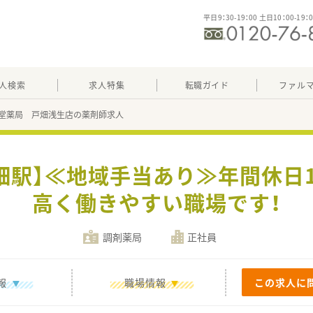
平日9：30-19：00 土日10：00-19：
人検索
求人特集
転職ガイド
ファル
堂薬局 戸畑浅生店の薬剤師求人
畑駅】≪地域手当あり≫年間休日
高く働きやすい職場です！
調剤薬局
正社員
報
職場情報
この求人に