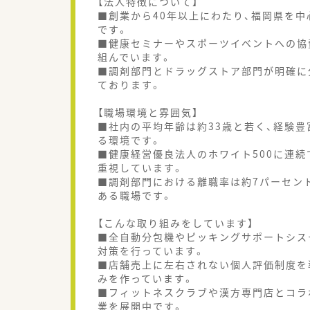
【法人特徴について】
■創業から40年以上にわたり、福岡県を中
です。
■健康セミナーやスポーツイベントへの協
組んでいます。
■調剤部門とドラッグストア部門が明確に
ております。
【職場環境と雰囲気】
■社内の平均年齢は約33歳と若く、経験
る環境です。
■健康経営優良法人のホワイト500に連
重視しています。
■調剤部門における離職率は約7パーセン
ある職場です。
【こんな取り組みをしています】
■全自動分包機やピッキングサポートシス
対策を行っています。
■店舗売上に左右されない個人評価制度を
みを作っています。
■フィットネスクラブや漢方専門店とコラ
業を展開中です。