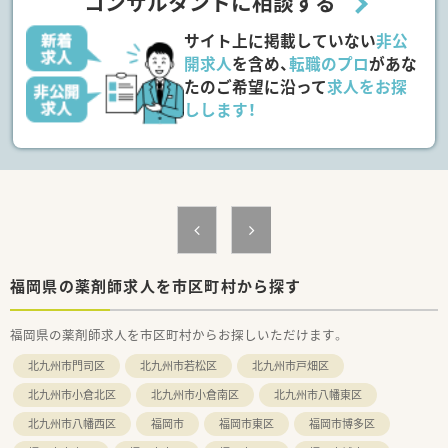
コンサルタントに相談する
ています。
■地域の皆様の「身体のプロ」さらには「心のプロ」を目指し、患
サイト上に掲載していない
非公
者様の喜びを自分の喜びとして研鑽を惜しまない方を歓迎しま
す。
開求人
を含め、
転職のプロ
があな
■現場での具体的なビジョンを持ち、ホスピタリティ精神を持っ
たのご希望に沿って
求人をお探
て自律的に行動できる薬剤師の方からのご応募をお待ちしてお
しします！
ります。
【法人特徴について】
■北九州市を中心にドミナント展開を行っており、半径400mの
生活圏を網羅することで地域に密着した医療サービスの提供を
掲げています。
■全店舗で電子薬歴や薬の履歴を共有するネットワークを構築
しており、重複投薬のチェックなど安全性の高い医療を追求して
います。
■ドラッグストアと調剤薬局の併設運営を軸に、漢方や訪問栄養
福岡県の薬剤師求人を市区町村から探す
指導まで幅広く展開し、未病から介護まで地域をトータルで支え
ます。
福岡県の薬剤師求人を市区町村からお探しいただけます。
【求人情報について】
北九州市門司区
北九州市若松区
北九州市戸畑区
■年収は経験や能力に応じて510万円から600万円の幅で提示さ
れ、能力や実績次第で高年収のテーブルも用意されています。
北九州市小倉北区
北九州市小倉南区
北九州市八幡東区
■住宅手当や家族手当などの諸手当が充実しており、世帯主であ
れば最大で月額4万円の住宅補助を受けることも可能でございま
北九州市八幡西区
福岡市
福岡市東区
福岡市博多区
す。