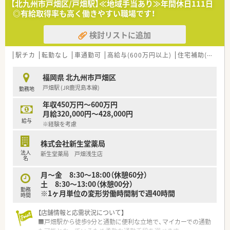
【北九州市戸畑区/戸畑駅】≪地域手当あり≫年間休日111日
域医療のサポートに積極的に取り組んでいます。
◎有給取得率も高く働きやすい職場です！
■ドラッグストアと調剤部門の分業がしっかりと確立されてお
り、調剤業務に専念できる体制が整っています。
検討リストに追加
【職場環境と雰囲気】
■健康経営優良法人ホワイト500に5年連続で認定されており、
駅チカ
転勤なし
車通勤可
高給与(600万円以上)
住宅補助(手当)あり
社員の心身の健康増進を大切にしています。
■産休や育休の取得実績が豊富であり、復帰後も小学校1年生ま
福岡県 北九州市戸畑区
で時短勤務を利用できるため安心の環境です。
戸畑駅 (JR鹿児島本線)
勤務地
■勤続10年以上の方も多く在籍しており、調剤部門の離職率は7
パーセントと非常に低く定着率が抜群です。
年収450万円～600万円
月給320,000円～428,000円
【こんな取り組みをしています】
給与
※経験を考慮
■全自動分包機やピッキングサポートシステムなど、最新の調剤
機器を導入してインシデント対策を行っています。
株式会社新生堂薬局
■外部の専門認定薬剤師資格を取得するための自己啓発援助制
法人
新生堂薬局 戸畑浅生店
度を設け、年間最大5万円の補助を実施しています。
名
■社員割引制度を完備しており、併設するドラッグストアで生活
用品や化粧品をお得に購入することができます。
月〜金 8:30〜18:00（休憩60分）
土 8:30〜13:00（休憩00分）
勤務
【こんな方が活躍中】
※1ヶ月単位の変形労働時間制で週40時間
時間
■20代から30代の若手薬剤師が多く在籍しており、未経験から
スタートして活躍しているスタッフもいます。
【店舗情報と応需状況について】
■病院での勤務経験のみをお持ちの方も、充実した研修制度を活
■戸畑駅から徒歩9分と通勤に便利な立地で、マイカーでの通勤
用して調剤薬局での業務に適応し活躍中です。