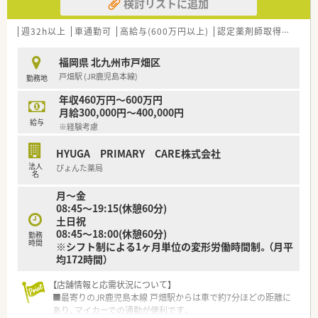
検討リストに追加
補の急募であり、管理経験をお持ちの方を高く評価します。
■地域医療への貢献に積極的であり、医療機関や薬剤師会との関
係構築にもフットワーク軽く取り組める方を求めています。
週32h以上
車通勤可
高給与(600万円以上)
認定薬剤師取得支援あり
■病院での勤務経験がある方は、多角的な視点や知識を在宅業務
などに活かすことができるため、歓迎される環境です。
福岡県 北九州市戸畑区
戸畑駅 (JR鹿児島本線)
勤務地
【法人特徴について】
■北九州エリアを中心に複数店舗を展開しており、地域に根ざし
年収460万円～600万円
た質の高い医療サービスを提供している安定した法人です。
月給300,000円～400,000円
■経営者ご自身も薬剤師として現場を深く理解されており、従業
給与
※経験考慮
員の就業環境や条件面に対して細やかな配慮がなされていま
す。
HYUGA PRIMARY CARE株式会社
■社内の風通しが良くアットホームな雰囲気が特徴であり、10
法人
ぴょんた薬局
年以上勤務されている方もいるなど定着率の高さが魅力です。
名
月～金
【想定されるキャリアイメージ】
08:45～19:15(休憩60分)
■ご入社後は半年から1年ほどをかけて店舗の管理業務を学んで
土日祝
いただき、段階的に管理職へとステップアップできる環境です。
08:45～18:00(休憩60分)
■店舗管理に留まらず、経営者の右腕として地域連携や新規事業
勤務
時間
※シフト制による1ヶ月単位の変形労働時間制。（月平
の展開など、より上流のマネジメント業務にも挑戦できます。
均172時間）
■将来的な独立を希望される方への支援や相談にも応じており、
経営ノウハウを働きながら実践的に学ぶことができる職場で
【店舗情報と応需状況について】
す。
■最寄りのJR鹿児島本線 戸畑駅からは車で約7分ほどの距離に
あり、マイカーでの通勤が便利です。