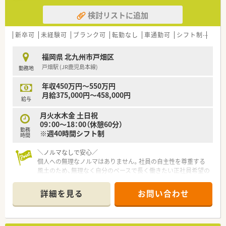
検討リストに追加
新卒可
未経験可
ブランク可
転勤なし
車通勤可
シフト制
大手
福岡県 北九州市戸畑区
戸畑駅 (JR鹿児島本線)
勤務地
年収450万円～550万円
月給375,000円～458,000円
給与
月火水木金 土日祝
09：00～18：00（休憩60分）
勤務
※週40時間シフト制
時間
＼ノルマなしで安心／
個人への無理なノルマはありません。社員の自主性を尊重する
風土のため、無理なく自分のペースで長く働きたい正社員希望の
方にピッタリです！
詳細を見る
お問い合わせ
【店舗情報と応需状況について】
■JR鹿児島本線の戸畑駅から車で10分の立地にある店舗で、無
理なくマイカーでの通勤が可能な環境が整っています。
■応需科目は内科総合科目であり、1日あたりおよそ100枚の処