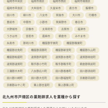
福岡市中央区
福岡市南区
福岡市西区
福岡市城南区
■正社員以外にもエリア限定社員や嘱託社員など多様な雇用形
態があり、個々のライフステージに合わせた働き方の相談が可能
福岡市早良区
大牟田市
久留米市
直方市
飯塚市
です。
田川市
柳川市
八女市
筑後市
大川市
行橋市
豊前市
中間市
小郡市
筑紫野市
春日市
大野城市
宗像市
太宰府市
古賀市
福津市
うきは市
宮若市
嘉麻市
朝倉市
みやま市
糸島市
那珂川市
糟屋郡宇美町
糟屋郡篠栗町
糟屋郡志免町
糟屋郡須惠町
糟屋郡新宮町
糟屋郡久山町
糟屋郡粕屋町
遠賀郡芦屋町
遠賀郡水巻町
遠賀郡岡垣町
遠賀郡遠賀町
鞍手郡小竹町
鞍手郡鞍手町
朝倉郡筑前町
三潴郡大木町
八女郡広川町
田川郡香春町
田川郡添田町
田川郡川崎町
田川郡大任町
田川郡福智町
京都郡苅田町
京都郡みやこ町
築上郡吉富町
築上郡築上町
北九州市戸畑区の薬剤師求人を業種から探す