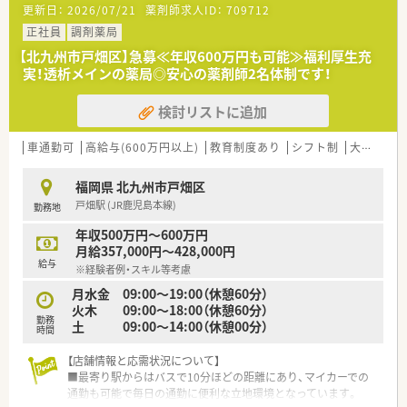
更新日：
2026/07/21
薬剤師求人ID：
709712
方箋を受け付けて業務を行っている薬局です。
■漢方の専門外来もあり、漢方薬も多数取り扱っています。。
正社員
調剤薬局
■14時頃までに処方箋が集中している為、午後は在宅や余製対
【北九州市戸畑区】急募≪年収600万円も可能≫福利厚生充
応しています。
実！透析メインの薬局◎安心の薬剤師2名体制です！
■日祝は1人薬剤師ですが、4～5枚/日程度です。
検討リストに追加
【募集背景と求める人物像について】
■有休取得の推進と体制強化に向けた増員を行っており、職場全
体の環境整備を進めるための募集を開始しました。
車通勤可
高給与(600万円以上)
教育制度あり
シフト制
大手チェーン以外
■長く安定して勤務できる方を求めており、地域に根ざしてじっ
くり働きたい方に大変おすすめの求人です。
福岡県 北九州市戸畑区
■複数の店舗への応援勤務にも柔軟に対応でき、協調性を持って
戸畑駅 (JR鹿児島本線)
勤務地
業務に取り組める方を歓迎しております。
年収500万円～600万円
【法人特徴について】
月給357,000円～428,000円
■昭和25年に設立された歴史ある老舗医薬品卸会社が母体とな
給与
※経験者例・スキル等考慮
っており、非常に安定した経営基盤を誇ります。
■北九州市内に合計6店舗の調剤薬局を展開しており、地域医療
月水金 09:00～19:00（休憩60分）
に密着した調剤サービスを提供しています。
火木 09:00～18:00（休憩60分）
勤務
■ノルマ等を設けず社員の自主性を重視しているため、無理な負
土 09:00～14:00（休憩00分）
時間
荷がかからず離職率が低い点が特徴です。
【店舗情報と応需状況について】
【求人情報について】
■最寄り駅からはバスで10分ほどの距離にあり、マイカーでの
■正社員としての募集となっており、これまでのご経験に応じて
通勤も可能で毎日の通勤に便利な立地環境となっています。