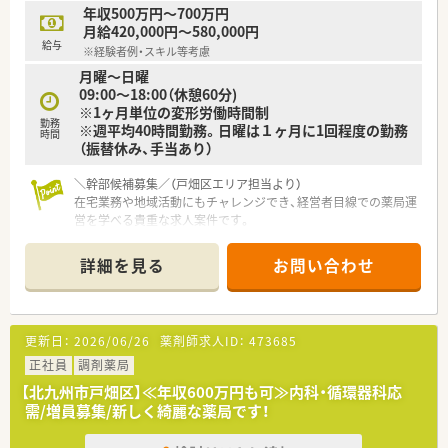
えて誕生日月には1日の特別休暇を取得することができます。
年収500万円～700万円
■通勤手当や時間外手当はもちろんのこと、研修会費用の補助や
月給420,000円～580,000円
処方箋負担額の半額を補助する医療制度など手当が充実してい
給与
※経験者例・スキル等考慮
ます。
月曜〜日曜
09:00～18:00（休憩60分)
【こんな取り組みをしています】
※1ヶ月単位の変形労働時間制
■地域の公民館などで住民100人規模の健康セミナーを定期的
勤務
※週平均40時間勤務。日曜は１ヶ月に1回程度の勤務
に開催し、地域社会の健康増進に積極的に貢献しています。
時間
（振替休み、手当あり）
■お子さんが産まれて1年以内のオムツ代補助制度や産婦人科受
診日特別休暇など、子育て世代を手厚く支援する制度がありま
＼幹部候補募集／（戸畑区エリア担当より）
す。
在宅業務や地域活動にもチャレンジでき、経営者目線での薬局運
■地域医療への貢献を目指し、市の急患センターや学校薬剤師な
営を学べる貴重な求人案件です。
ど外部の行政活動にも積極的に参加できる体制を整えていま
＊--------------------------
す。
詳細を見る
お問い合わせ
【店舗情報と応需状況について】
■戸畑駅から車で10分の立地であり、心療内科50パーセントと
泌尿器皮膚科25パーセントの処方を主に応需しています。
■1日あたり80枚から100枚の処方箋を応需しており、完全予約
更新日：
2026/06/26
薬剤師求人ID：
473685
制を採用しているため残業が発生しにくい環境です。
■現在は常勤4名とパート1名の薬剤師に加えて事務員4名が在
正社員
調剤薬局
籍しており、ゆとりを持った人員体制を確保しています。
【北九州市戸畑区】≪年収600万円も可≫内科・循環器科応
需/増員募集/新しく綺麗な薬局です！
【募集背景と求める人物像について】
■今回は将来的に経営者の右腕としてご活躍いただける幹部候