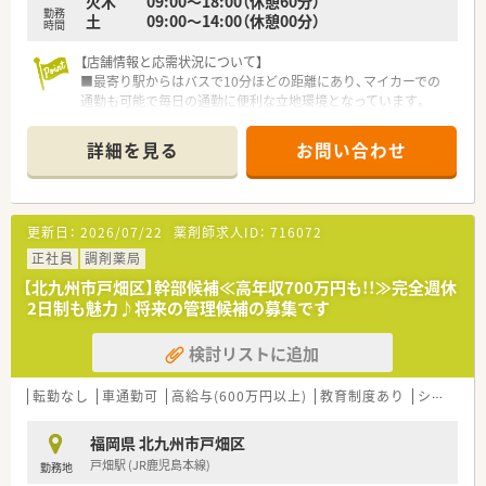
火木 09:00～18:00（休憩60分）
■地域の公民館などで住民100人規模の健康セミナーを定期的
勤務
土 09:00～14:00（休憩00分）
に開催し、地域社会の健康増進に積極的に貢献しています。
時間
■お子さんが産まれて1年以内のオムツ代補助制度や産婦人科受
【店舗情報と応需状況について】
診日特別休暇など、子育て世代を手厚く支援する制度がありま
■最寄り駅からはバスで10分ほどの距離にあり、マイカーでの
す。
通勤も可能で毎日の通勤に便利な立地環境となっています。
■地域医療への貢献を目指し、市の急患センターや学校薬剤師な
■透析メインの処方箋を月に500枚ほど応需しており、専門的な
ど外部の行政活動にも積極的に参加できる体制を整えていま
知識を深めながら日々の業務に取り組める環境です。
す。
詳細を見る
お問い合わせ
■薬剤師2名と事務員2.5名の手厚い人員体制を整えており、一人
ひとりの業務負担を軽減しながらゆとりを持って働けます。
【法人特徴について】
更新日：
2026/07/22
薬剤師求人ID：
716072
■福岡市や北九州市などのエリアで複数の店舗を運営しており、
創業から39年目を迎える地域に根差した安定企業です。
正社員
調剤薬局
■クリニックの開院と同時に開局するケースが多く、門前医療機
【北九州市戸畑区】幹部候補≪高年収700万円も!!≫完全週休
関との関係性が非常に良好でスムーズな連携が可能です。
2日制も魅力♪将来の管理候補の募集です
■利益をしっかりと社員に還元する社風があり、役職に関係なく
毎年確実な昇給実績があるため長く安心して働けます。
検討リストに追加
■年間休日は120.5日と非常に多く、お盆や年末年始の休暇に加
えて誕生日月には1日の特別休暇を取得することができます。
転勤なし
車通勤可
高給与(600万円以上)
教育制度あり
シフト制
【求人情報について】
■管理薬剤師候補または一般薬剤師の募集を行っており、ご経験
福岡県 北九州市戸畑区
やスキルに応じて年収600万円から650万円の提示が可能です。
戸畑駅 (JR鹿児島本線)
勤務地
■年間休日は120.5日と非常に多く、お盆や年末年始の休暇に加