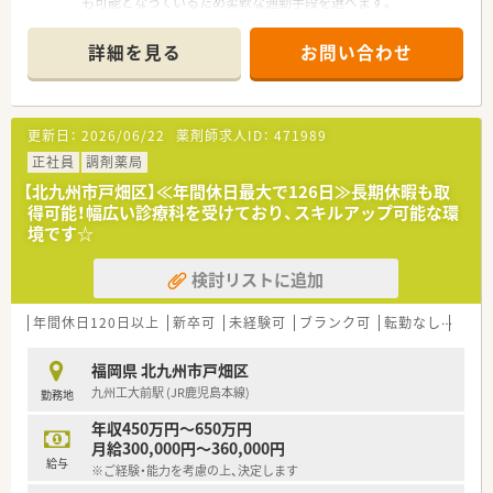
も可能となっているため柔軟な通勤手段を選べます。
■仕事とプライベートのバランスを重視し、オンとオフをしっか
■内科、精神科、消化器科、心療内科をメインに、1日あたり約70
りと切り替えながら働くスタッフが多数います。
枚から130枚の処方箋を応需しております。
詳細を見る
お問い合わせ
■現在は薬剤師3名と医療事務が在籍しており、急募枠として欠
員補充のための新たなスタッフを募集しております。
【法人特徴について】
更新日：
2026/06/22
薬剤師求人ID：
471989
■創業から40年以上にわたり、福岡県を中心に100店舗以上の調
剤薬局やドラッグストアを展開する企業です。
正社員
調剤薬局
■健康セミナーやスポーツイベントへの協賛などを通じて、地域
【北九州市戸畑区】≪年間休日最大で126日≫長期休暇も取
に根差した医療サポートに積極的に取り組んでいます。
得可能！幅広い診療科を受けており、スキルアップ可能な環
■調剤部門とドラッグストア部門が明確に分業されており、薬剤
境です☆
師が専門性を発揮しやすい体制を構築しております。
検討リストに追加
【職場環境と雰囲気】
■社内の平均年齢は約33歳と若く、経験豊富なスタッフによる
手厚いフォローアップがあるため安心できる環境です。
年間休日120日以上
新卒可
未経験可
ブランク可
転勤なし
車通
■健康経営優良法人のホワイト500に連続で認定されており、社
員の健康増進やワークライフバランスを重視しています。
福岡県 北九州市戸畑区
■調剤部門における離職率は約7パーセントと非常に低く、新卒
九州工大前駅 (JR鹿児島本線)
勤務地
からの定着率も高い働きやすさに定評のある職場です。
年収450万円～650万円
【こんな取り組みをしています】
月給300,000円～360,000円
■全自動分包機やピッキングサポートシステムなど、最新鋭の調
給与
※ご経験・能力を考慮の上、決定します
剤機器を全店舗に導入してインシデント対策を行っています。