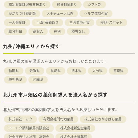
認定薬剤師取得支援あり
教育制度あり
シフト制
かかりつけ薬剤師
大手チェーン以外
ヘルプ体制充実
一人薬剤師
当直・夜勤あり
生活環境充実
短期・スポット
総合科目
高収入
在宅
積雪なし
九州/沖縄エリアから探す
九州/沖縄の薬剤師求人をエリアからお探しいただけます。
福岡県
佐賀県
長崎県
熊本県
大分県
宮崎県
鹿児島県
沖縄県
北九州市戸畑区の薬剤師求人を法人名から探す
北九州市戸畑区の薬剤師求人を法人名からお探しいただけます。
株式会社ニック
有限会社門司港薬局
株式会社さかきばら薬局
ユートク調剤薬局有限会社
株式会社新生堂薬局
社会医療法人社団 高野会
株式会社大賀薬局