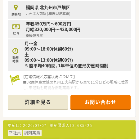
囲気の中でスタッフ同士が切磋琢磨しながら働いている環境で
福岡県 北九州市戸畑区
す。
九州工大前駅 (JR鹿児島本線)
勤務地
■調剤部門の離職率は約7％と極めて低く、勤続10年以上のベテ
ラン薬剤師も多数在籍しているため、定着率は抜群といえます。
年収450万円～600万円
■産休・育休の復帰率は97％を誇っており、小学校1年生修了時
月給320,000円～428,000円
まで時短勤務が可能など、子育て世代にも理解がある職場です。
給与
※経験考慮
月～金
【想定されるキャリアイメージ】
09:00～18:00(休憩60分)
■入社後は一般薬剤師からスタートし、3年から5年程度で管理
土
薬剤師へとステップアップすることを目指せる教育体制です。
勤務
09:00～13:00(休憩00分)
■管理薬剤師の先には、ブロック長や課長、部長といった経営に
時間
※週平均40時間、1年単位の変形労働時間制
携わる役職への道も開かれており、実力次第で昇進が可能です。
■3年目には管理業務を任せられるレベルに到達できるよう、独
【店舗情報と応需状況について】
自のカリキュラムを用いた体系的な人材育成を実施していま
■JR鹿児島本線の九州工大前駅から車で11分ほどの場所に位置
す。
し、車通勤も可能な調剤薬局です。
■内科や消化器科、循環器科の処方箋を1日平均70枚ほど応需し
ており、専門的な知識を深められます。
詳細を見る
お問い合わせ
■薬剤師4名と医療事務が在籍しており、スタッフ同士が協力し
合いながら業務を進められる体制です。
【法人特徴について】
更新日：
2026/07/07
薬剤師求人ID：
635425
■福岡県を中心にドラッグストアと調剤薬局を100店舗以上展
開しており、地域密着型の運営を行っています。
正社員
調剤薬局
■各店舗で健康セミナーやスポーツイベントを実施するなど、地