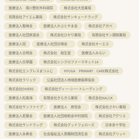
医療法人 南川整形外科病院
株式会社大信薬局
有限会社アイエム薬局
株式会社サンキュードラッグ
医療法人聖峰会
医療法人かぶとやま会
株式会社アガペ
医療法人社団原道会
株式会社ひかり薬局
有限会社サン調剤薬局
医療法人冠
医療法人社団日晴会
株式会社オーエス
医療法人日明会
株式会社 裕生堂
医療法人みらい
医療法人白翠園
株式会社シンクロファーマネット14
株式会社エンブレスまつふじ
HYUGA PRIMARY CARE株式会社
株式会社ラリック
公益社団法人地域医療振興協会
株式会社DIVERS
株式会社ディー・シー・トレーディング
医療法人松風海
有限会社きらきら薬局
株式会社KALCK
株式会社サンファイブ
医療法人 原信会
株式会社さかい薬局
医療法人若葉会
医療法人社団相和会中村病院
株式会社アグリス
株式会社サンドラッグ
株式会社グッドフェローズ
日本赤十字社
医療法人永寿会
社会福祉法人恩賜財団済生会
株式会社グリット