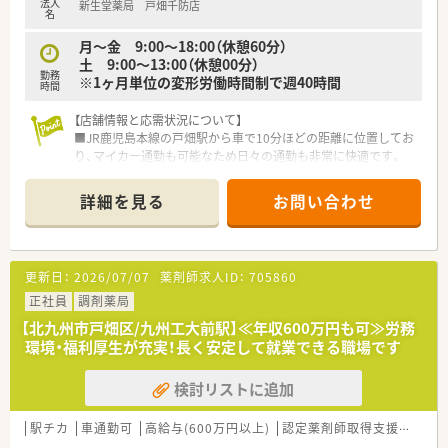
法人
新生堂薬局 戸畑千防店
に合わせて長く働きたい方におすすめです。
名
■残業時間の削減や休日制度の充実に力を入れており、ワークラ
イフバランスを重視する方にぴったりです。
月〜金 9:00〜18:00（休憩60分）
土 9:00〜13:00（休憩00分）
勤務
※1ヶ月単位の変形労働時間制で週40時間
時間
【店舗情報と応需状況について】
■JR鹿児島本線の戸畑駅から車で10分ほどの距離に位置してお
り、マイカー通勤も可能なため日々の通勤も非常に快適です。
■主な応需科目は小児科が中心となっており、1日あたり60枚か
ら70枚程度の処方箋を安定して受け付けている店舗です。
詳細を見る
お問い合わせ
■現在は薬剤師2名と医療事務スタッフが在籍しており、少人数
のチームながら協力し合って迅速な調剤業務を行っています。
【法人特徴について】
更新日：
2026/07/07
薬剤師求人ID：
705860
■福岡県を中心にドラッグストアと調剤薬局を100店舗以上展
開しており、創業40年を超える地域密着型の安定企業です。
正社員
調剤薬局
■調剤部門とドラッグ部門の分業が徹底されており、薬剤師はレ
【北九州市戸畑区/九州工大前駅】≪年収600万円も可≫労務
ジ打ちや品出しに追われることなく専門業務に集中できます。
環境・福利厚生が充実！長く安定して就業できる職場です
■健康経営優良法人ホワイト500に5年連続で認定されており、
社員の健康増進や法令遵守を何よりも大切にしている法人で
検討リストに追加
す。
【職場環境と雰囲気】
駅チカ
車通勤可
高給与(600万円以上)
認定薬剤師取得支援あり
■社内の平均年齢は33歳と非常に若々しく、活気にあふれた雰