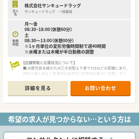
■店舗売上に左右されない個人評価制度を導入し、一人ひとりの
株式会社サンキュードラッグ
取り組みや努力が正当に評価される仕組みを作っています。
法人
サンキュードラッグ 一枝薬局
■フィットネスクラブや漢方専門店とコラボしたドラッグスト
名
アの出店など、健康寿命を延ばす独自の事業を展開中です。
月～金
08:30~18:00（休憩60分）
土
08:30～13:00（休憩00分）
勤務
時間
※1ヶ月単位の変形労働時間制で週40時間
※水曜または木曜が半日勤務の調整
【店舗情報と応需状況について】
■JR鹿児島本線の九州工大前駅より車で5分ほどの距離にあり、
内科や婦人科など多角的な科目を1日平均80枚ほど応需してい
ます。
■処方箋の約27％を面処方が占めているため特定の科目に偏ら
詳細を見る
お問い合わせ
ず、幅広い疾患や処方内容に触れながら知見を深めることが可能
です。
■常勤薬剤師5名と事務スタッフに加えて調剤補助も在籍してお
り、各業務の分担が明確で調剤に集中しやすい体制を整えていま
す。
希望の求人が見つからない…という方は
【募集背景と求める人物像について】
■欠員補充に伴い即戦力となる正社員を急募しており、周囲と円
滑な連携が取れる高いコミュニケーション能力を持つ方を求め