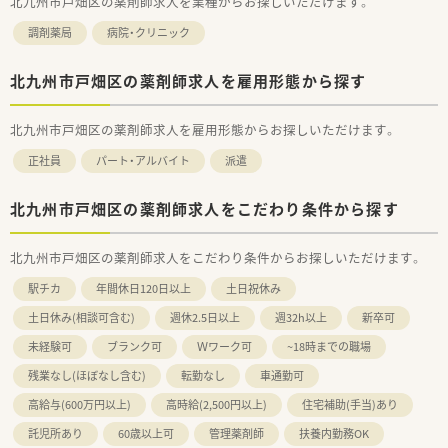
北九州市戸畑区の薬剤師求人を業種からお探しいただけます。
調剤薬局
病院・クリニック
北九州市戸畑区の薬剤師求人を雇用形態から探す
北九州市戸畑区の薬剤師求人を雇用形態からお探しいただけます。
正社員
パート・アルバイト
派遣
北九州市戸畑区の薬剤師求人をこだわり条件から探す
北九州市戸畑区の薬剤師求人をこだわり条件からお探しいただけます。
駅チカ
年間休日120日以上
土日祝休み
土日休み(相談可含む)
週休2.5日以上
週32h以上
新卒可
未経験可
ブランク可
Ｗワーク可
~18時までの職場
残業なし(ほぼなし含む)
転勤なし
車通勤可
高給与(600万円以上)
高時給(2,500円以上)
住宅補助(手当)あり
託児所あり
60歳以上可
管理薬剤師
扶養内勤務OK