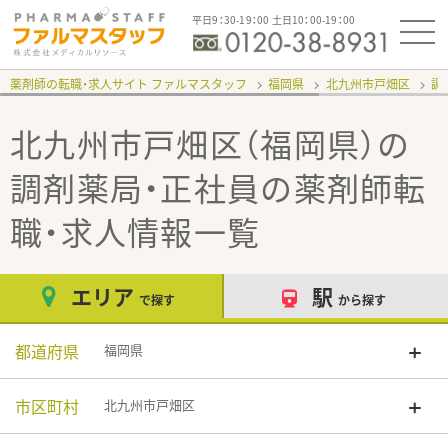
平日9：30-19：00 土日10：00-19：00
薬剤師の転職・求人サイト ファルマスタッフ
福岡県
北九州市戸畑区
調
北九州市戸畑区（福岡県）の
調剤薬局・正社員
の薬剤師転
職・求人情報一覧
エリア
駅
で探す
から探す
都道府県
福岡県
市区町村
北九州市戸畑区