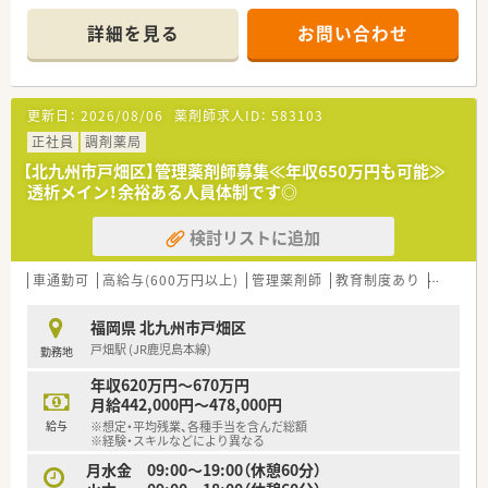
年収500万円から570万円を目指せます。
■透析メインの処方箋を月に500枚ほど応需しており、専門的な
■昇給は年に1回実施されており、日頃の努力や業務への貢献度
知識を深めながら日々の業務に取り組める環境です。
詳細を見る
お問い合わせ
がしっかりと評価される仕組みがあります。
■薬剤師2名と事務員2.5名の手厚い人員体制を整えており、一人
■年俸制（賞与無し）か月給制（賞与あり）か希望に応じて選択可
ひとりの業務負担を軽減しながらゆとりを持って働けます。
能です！
■嬉しい完全週休2日制♪
【法人特徴について】
更新日：
2026/08/06
薬剤師求人ID：
583103
■福岡市や北九州市などのエリアで複数の店舗を運営しており、
創業から39年目を迎える地域に根差した安定企業です。
正社員
調剤薬局
■クリニックの開院と同時に開局するケースが多く、門前医療機
【北九州市戸畑区】管理薬剤師募集≪年収650万円も可能≫
関との関係性が非常に良好でスムーズな連携が可能です。
透析メイン！余裕ある人員体制です◎
■利益をしっかりと社員に還元する社風があり、役職に関係なく
毎年確実な昇給実績があるため長く安心して働けます。
検討リストに追加
■年間休日は120.5日と非常に多く、お盆や年末年始の休暇に加
えて誕生日月には1日の特別休暇を取得することができます。
車通勤可
高給与(600万円以上)
管理薬剤師
教育制度あり
シフト
【求人情報について】
■管理薬剤師候補または一般薬剤師の募集を行っており、ご経験
福岡県 北九州市戸畑区
やスキルに応じて年収600万円から650万円の提示が可能です。
戸畑駅 (JR鹿児島本線)
勤務地
■年間休日は120.5日と非常に多く、お盆や年末年始の休暇に加
えて誕生日月には1日の特別休暇を取得することができます。
年収620万円～670万円
■通勤手当や時間外手当はもちろんのこと、研修会費用の補助や
月給442,000円～478,000円
処方箋負担額の半額を補助する医療制度など手当が充実してい
給与
※想定・平均残業、各種手当を含んだ総額
ます。
※経験・スキルなどにより異なる
月水金 09:00～19:00（休憩60分）
【こんな取り組みをしています】