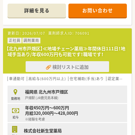
■応需している主な診療科は内科と循環器科で、1日あたり30枚
から45枚ほどの処方箋を受け付けています。
詳細を見る
お問い合わせ
■薬剤師は常時1～2名体制、事務スタッフは1名体制で、チーム
で協力しながら業務を進めています。
【募集背景と求める人物像について】
更新日：
2026/07/07
薬剤師求人ID：
706091
■地域の患者様からの信頼が厚く、処方箋枚数が増加しているた
め、体制強化のための増員募集です。
正社員
調剤薬局
■在宅医療に力を入れているため、今後ますます重要となる在宅
【北九州市戸畑区】≪地場チェーン薬局≫年間休日111日！地
分野でスキルを磨きたい方を歓迎します。
域手当あり/年収600万円も可能です！職場です！
■チームワークを大切にし、周囲のスタッフと協力しながら前向
きに業務に取り組める方を求めています。
検討リストに追加
【求人情報について】
■ライフステージの変化に応じて、正社員から残業なし正社員へ
車通勤可
高給与(600万円以上)
住宅補助(手当)あり
認定薬剤師取得支援あり
など、柔軟に雇用形態の変更が可能です。
■育休後復帰手当や、未就学児を対象とした独自の育児支援制度
福岡県 北九州市戸畑区
など、手厚い福利厚生が魅力です。
戸畑駅 (JR鹿児島本線)
勤務地
■年間休日はバースデー休暇を含めて118日あり、プライベート
と仕事の両立がしやすい環境です。
年収450万円～600万円
月給320,000円～428,000円
【こんな方にオススメ】
給与
※経験を考慮
■今後ますます需要が高まる在宅医療の分野で、専門的な知識や
スキルを身につけたい方に最適です。
株式会社新生堂薬局
■育休制度や勤務形態の変更制度が整っており、ライフイベント