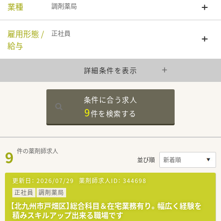
業種
調剤薬局
雇用形態 /
正社員
給与
詳細条件を表示
条件に合う求人
9
件を
検索する
9
件の薬剤師求人
並び順
更新日：
2026/07/29
薬剤師求人ID：
344698
正社員
調剤薬局
【北九州市戸畑区】総合科目＆在宅業務有り。幅広く経験を
積みスキルアップ出来る職場です