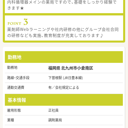
内科循環器メインの薬局ですので、基礎をしっかり経験で
きます★
薬剤師Webラーニングや社内研修の他にグループ会社合同
の研修なども実施、教育制度が充実しております♪
勤務地
勤務地
福岡県 北九州市小倉南区
路線・交通手段
下曽根駅 (JR日豊本線)
通勤交通費
有／会社規定による
基本情報
雇用形態
正社員
業種
調剤薬局