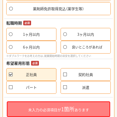
薬剤師免許取得見込（薬学生等）
転職時期
必須
1ヶ月以内
3ヶ月以内
6ヶ月以内
良いところがあれば
※ダブルワークをお考えの方は、就業開始時期の目安を選択してください
希望雇用形態
必須
正社員
契約社員
パート
派遣
1箇所
未入力の必須項目が
あります