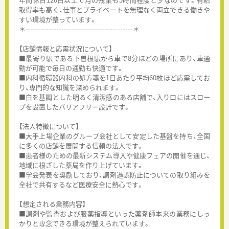
取得率も高く、仕事とプライベートを無理なく両立できる働きや
すい環境が整っています。
＊------------------------------------------＊
【店舗情報と応需状況について】
■最寄り駅である下曽根駅から車で8分ほどの場所にあり、車通
勤が可能で毎日の通勤も快適です。
■内科循環器内科の処方箋を1日あたり平均60枚ほど応需してお
り、専門的な知識を深められます。
■白を基調とした明るく清潔感のある店舗で、入り口にはスロー
プを設置したバリアフリー設計です。
【法人特徴について】
■大手上場企業のグループ会社として安定した基盤を持ち、全国
に多くの店舗を展開する信頼の法人です。
■患者様のための最新システム導入や健康フェアの開催を通じ、
地域に根ざした薬局を作り上げています。
■学会発表を奨励しており、調剤過誤防止についての取り組みを
全社で共有するなど医療安全に熱心です。
【想定される業務内容】
■調剤や監査および服薬指導といった薬剤師本来の業務にしっ
かりと専念できる環境が整えられています。