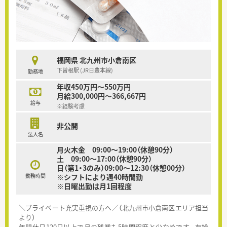
福岡県 北九州市小倉南区
下曽根駅 (JR日豊本線)
勤務地
年収450万円～550万円
月給300,000円～366,667円
給与
※経験考慮
非公開
法人名
月火木金 09:00～19:00（休憩90分）
土 09:00～17:00（休憩90分）
日（第1・3のみ）09:00～12:30（休憩00分）
勤務時間
※シフトにより週40時間勤
※日曜出勤は月1回程度
＼プライベート充実重視の方へ／（北九州市小倉南区エリア担当
より）
年間休日120日以上で月の残業も5時間程度と少なめです。有給