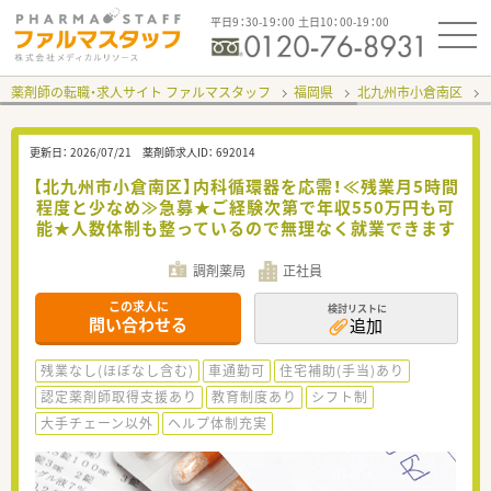
平日9：30-19：00 土日10：00-19：00
薬剤師の転職・求人サイト ファルマスタッフ
福岡県
北九州市小倉南区
更新日：
2026/07/21
薬剤師求人ID：
692014
【北九州市小倉南区】内科循環器を応需！≪残業月5時間
程度と少なめ≫急募★ご経験次第で年収550万円も可
能★人数体制も整っているので無理なく就業できます
調剤薬局
正社員
この求人に
検討リストに
問い合わせる
追加
残業なし(ほぼなし含む)
車通勤可
住宅補助(手当)あり
認定薬剤師取得支援あり
教育制度あり
シフト制
大手チェーン以外
ヘルプ体制充実