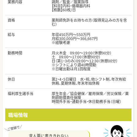
業務内容
調剤／監査／服薬指導
【科目】内科・循環器内科
【枚数】60枚/日
資格
薬剤師免許をお持ちの方（取得見込みの方を含
む）
給与
年収450万円～550万円
月給300,000円～366,667円
※経験考慮
勤務時間
月火木金 09:00～19:00（休憩90分）
土 09:00～17:00（休憩90分）
日（第1・3のみ）09:00～12:30（休憩00分）
※シフトにより週40時間勤
※日曜出勤は月1回程度
休日
第2・4・5日曜日 水・祝、他シフト制、年次有給
休暇、夏期休暇、年末年始休暇
福利厚生諸手当
厚生年金／協会健保／雇用保険／労災保険／薬
剤師賠償責任保険
時間外手当・通勤手当・休日勤務手当（日曜）
職場情報
求人票に書ききれない