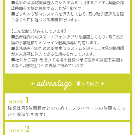
■最新の音声認識薬歴入力システムを活用することで、薬歴の作
成時間を大幅に短縮することが可能です。
■ピッキング監査システムを導入しており、薬の取り間違えを限
りなくゼロに近づける業務を行います。
【こんな取り組みをしています】
■患者様向けのスマートフォンアプリを展開しており、電子処方
箋の事前送信やオンライン服薬指導に対応します。
■業務効率化のための薬局本部システムを導入し、現場の薬剤師
が対人業務に注力できる仕組みを作っています。
■社外から講師を招いて地域の皆様へ予防医療の講座を実施す
るなど、地域社会への貢献に努めています。
advantage
求人の魅力
残業は月5時間程度と少なめで、プライベートの時間もしっ
かり確保できます！