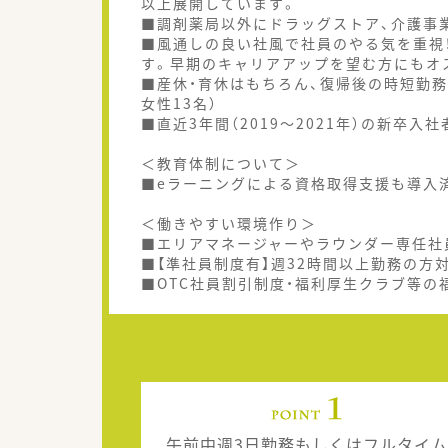
以上展開しています。
■調剤薬局以外にドラッグストア、介護事
■風通しの良い社風で社員のやる気を重視
す。早期のキャリアアップを望む方にもオ
■産休・育休はもちろん、復帰後の時短勤務制
女性13名）
■直近3年間（2019～2021年）の新卒入
＜教育体制について＞
■eラーニングによる資格取得支援も導入
＜働きやすい環境作り＞
■エリアマネージャーやラウンダー専任社
■【準社員制度有】週32時間以上勤務の方
■OTC社員割引制度・福利厚生クラブ等の
午前中週3日勤務もしくはフルタイム