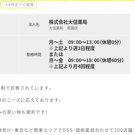
~18時までの職場
株式会社大信薬局
法人名
大信薬局 若園店
月～土 09：00～13：00（休憩0分）
※上記より週3日程度
または
勤務時間
月～金 09：00～18：00（休憩60分）
※上記より月4回程度
体制で診察されています。
様のニーズに応えております。
みの買い物も便利です！
奈川・東京など関東エリアでDGS・調剤薬局合わせて100店舗