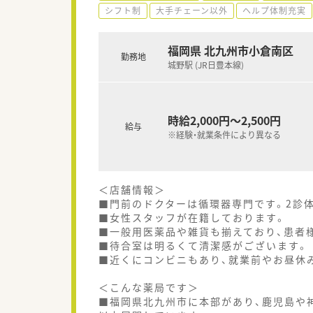
シフト制
大手チェーン以外
ヘルプ体制充実
福岡県 北九州市小倉南区
勤務地
城野駅 (JR日豊本線)
時給2,000円～2,500円
給与
※経験・就業条件により異なる
＜店舗情報＞
■門前のドクターは循環器専門です。2診
■女性スタッフが在籍しております。
■一般用医薬品や雑貨も揃えており、患者
■待合室は明るくて清潔感がございます。
■近くにコンビニもあり、就業前やお昼休
＜こんな薬局です＞
■福岡県北九州市に本部があり、鹿児島や神