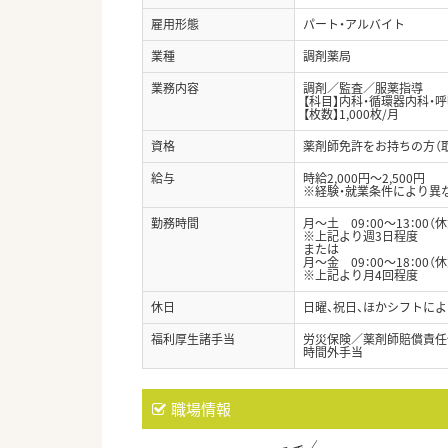
雇用形態
パート・アルバイト
業種
調剤薬局
業務内容
調剤／監査／服薬指導
【科目】内科・循環器内科・
【枚数】1,000枚/月
資格
薬剤師免許をお持ちの方（
給与
時給2,000円～2,500円
※経験・就業条件により異
勤務時間
月～土 09：00～13：00（
※上記より週3日程度
または
月～金 09：00～18：00（
※上記より月4回程度
休日
日曜、祝日、ほかシフトによ
福利厚生諸手当
労災保険／薬剤師賠償責任
時間外手当
職場情報