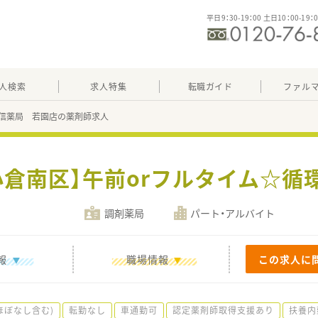
平日9：30-19：00 土日10：00-19：
人検索
求人特集
転職ガイド
ファル
信薬局 若園店の薬剤師求人
小倉南区】午前orフルタイム☆循
調剤薬局
パート・アルバイト
報
職場情報
この求人に
ほぼなし含む)
転勤なし
車通勤可
認定薬剤師取得支援あり
扶養内