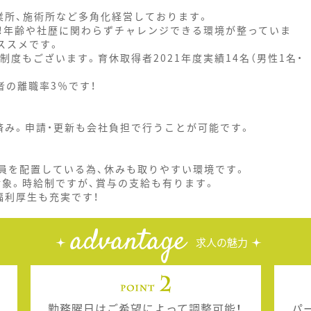
業所、施術所など多角化経営しております。
！年齢や社歴に関わらずチャレンジできる環境が整っていま
ススメです。
度もございます。育休取得者2021年度実績14名（男性1名・
社者の離職率3％です！
済み。申請・更新も会社負担で行うことが可能です。
員を配置している為、休みも取りやすい環境です。
対象。時給制ですが、賞与の支給も有ります。
福利厚生も充実です！
advantage
求人の魅力
勤務曜日はご希望によって調整可能！
パ