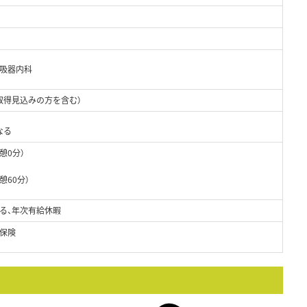
呼吸器内科
取得見込みの方を含む）
なる
休憩0分）
休憩60分）
る、年次有給休暇
保険