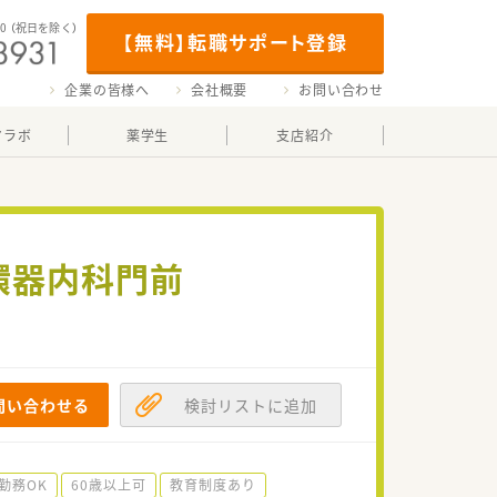
00
（祝日を除く）
【無料】転職サポート登録
企業の皆様へ
会社概要
お問い合わせ
マラボ
薬学生
支店紹介
環器内科門前
問い合わせる
検討リストに追加
勤務OK
60歳以上可
教育制度あり