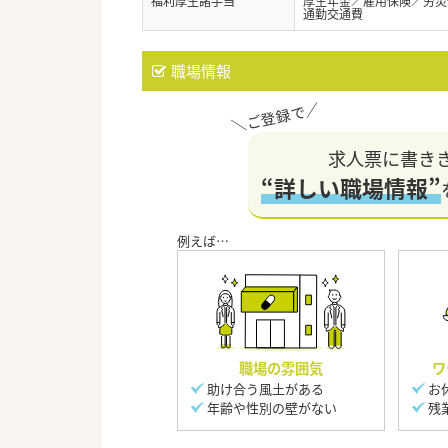
福利厚生諸手当
厚生年金／雇用保険／労災
通勤交通費
職場情報
求人票に書き
“詳しい職場情報”
職場の雰囲気
ワ
助け合う風土がある
お
年齢や性別の壁がない
残