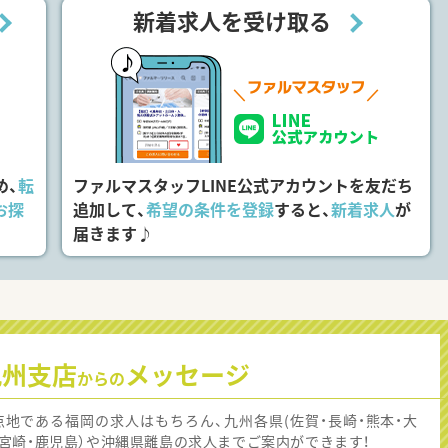
新着求人を受け取る
め、
転
ファルマスタッフLINE公式アカウントを友だち
お探
追加して、
希望の条件を登録
すると、
新着求人
が
届きます♪
九州支店
メッセージ
からの
点地である福岡の求人はもちろん、九州各県(佐賀・長崎・熊本・大
・宮崎・鹿児島）や沖縄県離島の求人までご案内ができます！