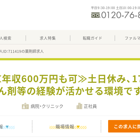
平日9：30-19：00 土日10：00-19：
人検索
求人特集
転職ガイド
ファル
人ID：711419の薬剤師求人
≪年収600万円も可≫土日休み、1
ん剤等の経験が活かせる環境で
病院・クリニック
正社員
報
職場情報
この求人に