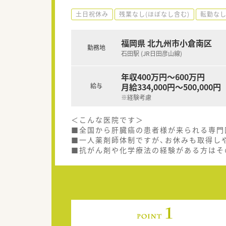
土日祝休み
残業なし(ほぼなし含む)
転勤な
福岡県 北九州市小倉南区
勤務地
石田駅 (JR日田彦山線)
年収400万円～600万円
月給334,000円～500,000円
給与
※経験考慮
＜こんな医院です＞
■全国から肝臓癌の患者様が来られる専門
■一人薬剤師体制ですが、お休みも取得し
■抗がん剤や化学療法の経験がある方はそ