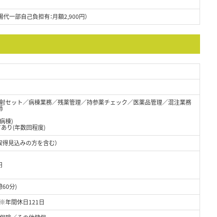
場代一部自己負担有：月額2,900円）
射セット／病棟業務／残薬管理／持参薬チェック／医薬品管理／混注業務
師
病棟)
あり(年数回程度)
取得見込みの方を含む）
円
憩60分)
※年間休日121日