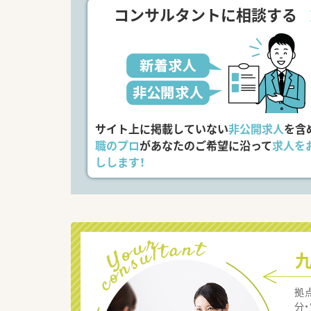
コンサルタントに相談する
サイト上に掲載していない
非公開求人
を含
職のプロ
があなたのご希望に沿って
求人を
しします！
拠
分