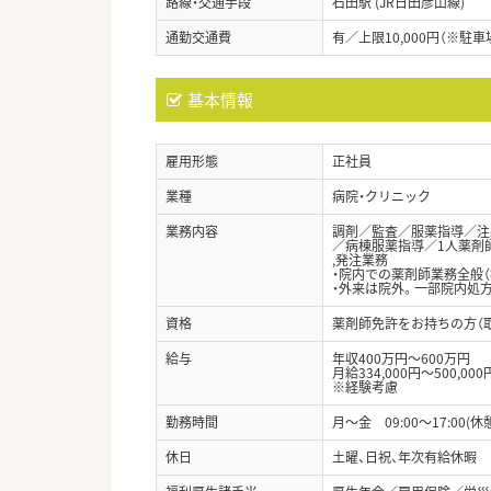
路線・交通手段
石田駅 (JR日田彦山線)
通勤交通費
有／上限10,000円（※駐車
基本情報
雇用形態
正社員
業種
病院・クリニック
業務内容
調剤／監査／服薬指導／注
／病棟服薬指導／1人薬剤
,発注業務
・院内での薬剤師業務全般（
・外来は院外。一部院内処方
資格
薬剤師免許をお持ちの方（
給与
年収400万円～600万円
月給334,000円～500,000
※経験考慮
勤務時間
月～金 09:00～17:00(休
休日
土曜、日祝、年次有給休暇 