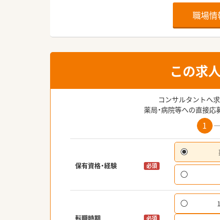
職場情
この求
コンサルタントへ求
薬局・病院等への直接応
1
保有資格・経験
必須
転職時期
必須