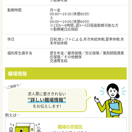
※経験考慮
勤務時間
月～金
09:00～19:30（休憩60分）
土
09:00～19:00（休憩60分）
※1日6～8時間、週3～5日程度勤務可能な方
※勤務曜日応相談
休日
日祝,他シフトによる,年次有給休暇,夏季休暇,年
末年始休暇
福利厚生諸手当
厚生年金／雇用保険／労災保険／薬剤師賠償責
任保険／その他健保
交通費支給
職場情報
求人票に書ききれない
“詳しい職場情報”
をお伝えします！
職場の雰囲気