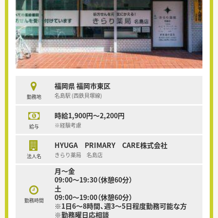
福岡県 福岡市東区
名島駅 (西鉄貝塚線)
勤務地
時給1,900円～2,200円
※経験考慮
給与
HYUGA PRIMARY CARE株式会社
きらり薬局 名島店
法人名
月～金
09:00～19:30（休憩60分）
土
09:00～19:00（休憩60分）
勤務時間
※1日6～8時間、週3～5日程度勤務可能な方
※勤務曜日応相談