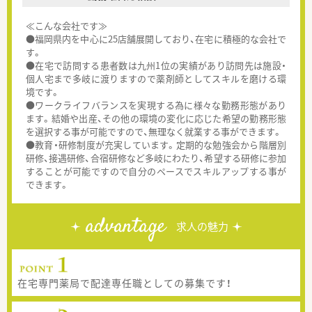
≪こんな会社です≫
●福岡県内を中心に25店舗展開しており、在宅に積極的な会社で
す。
●在宅で訪問する患者数は九州1位の実績があり訪問先は施設・
個人宅まで多岐に渡りますので薬剤師としてスキルを磨ける環
境です。
●ワークライフバランスを実現する為に様々な勤務形態があり
ます。結婚や出産、その他の環境の変化に応じた希望の勤務形態
を選択する事が可能ですので、無理なく就業する事ができます。
●教育・研修制度が充実しています。定期的な勉強会から階層別
研修、接遇研修、合宿研修など多岐にわたり、希望する研修に参加
することが可能ですので自分のペースでスキルアップする事が
できます。
advantage
求人の魅力
在宅専門薬局で配達専任職としての募集です！