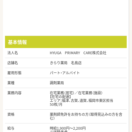
基本情報
法人名
HYUGA PRIMARY CARE株式会社
店舗名
きらり薬局 名島店
雇用形態
パート・アルバイト
業種
調剤薬局
業務内容
在宅業務（居宅）／在宅業務（施設）
【在宅の配達】
エリア：福津、古賀、遠賀、福岡市東区担当
50枚/月
資格
薬剤師免許をお持ちの方（取得見込みの方を含
む）
給与
時給1,900円～2,200円