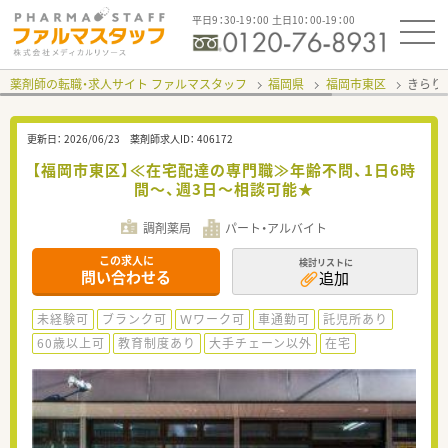
平日9：30-19：00 土日10：00-19：00
薬剤師の転職・求人サイト ファルマスタッフ
福岡県
福岡市東区
きらり
更新日：
2026/06/23
薬剤師求人ID：
406172
【福岡市東区】≪在宅配達の専門職≫年齢不問、1日6時
間～、週3日～相談可能★
調剤薬局
パート・アルバイト
この求人に
検討リストに
問い合わせる
追加
未経験可
ブランク可
Ｗワーク可
車通勤可
託児所あり
60歳以上可
教育制度あり
大手チェーン以外
在宅