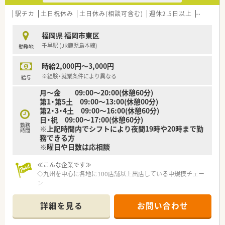
駅チカ
土日祝休み
土日休み(相談可含む)
週休2.5日以上
週32h以
福岡県 福岡市東区
千早駅 (JR鹿児島本線)
勤務地
時給2,000円～3,000円
※経験・就業条件により異なる
給与
月～金 09:00～20:00(休憩60分)
第1・第5土 09:00～13:00(休憩00分)
第2・3・4土 09:00～16:00(休憩60分)
日・祝 09:00～17:00(休憩60分)
勤務
※上記時間内でシフトにより夜間19時や20時まで勤
時間
務できる方
※曜日や日数は応相談
≪こんな企業です≫
◇九州を中心に各地に100店舗以上出店している中規模チェー
ン
◇地域の皆様に愛される薬局づくりをしている企業
詳細を見る
お問い合わせ
≪こんな薬局です≫
◇整形外科、歯科メインで在宅なし、外来業務に専念できます。