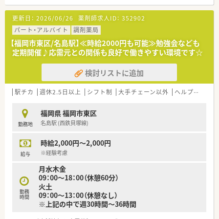
◇一人薬剤師ですが事務の方がしっかりサポートしてくれます
◇ラウンダー社員の方もいるのでシフト調整も可
更新日：
2026/06/26
薬剤師求人ID：
352902
パート・アルバイト
調剤薬局
【福岡市東区/名島駅】≪時給2000円も可能≫勉強会なども
定期開催♪応需元との関係も良好で働きやすい環境です☆
検討リストに追加
駅チカ
週休2.5日以上
シフト制
大手チェーン以外
ヘルプ体制充実
福岡県 福岡市東区
名島駅 (西鉄貝塚線)
勤務地
時給2,000円～2,000円
※経験考慮
給与
月水木金
09：00～18：00（休憩60分）
火土
勤務
09：00～13：00（休憩なし）
時間
※上記の中で週30時間～36時間