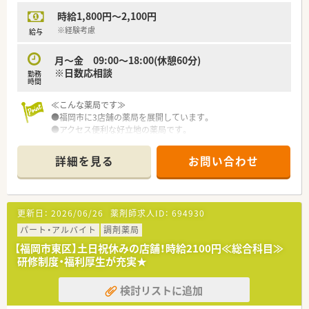
時給1,800円～2,100円
※経験考慮
給与
月～金 09:00～18:00(休憩60分)
※日数応相談
勤務
時間
≪こんな薬局です≫
●福岡市に3店舗の薬局を展開しています。
●アクセス便利な好立地の薬局です。
詳細を見る
お問い合わせ
更新日：
2026/06/26
薬剤師求人ID：
694930
パート・アルバイト
調剤薬局
【福岡市東区】土日祝休みの店舗！時給2100円≪総合科目≫
研修制度・福利厚生が充実★
検討リストに追加