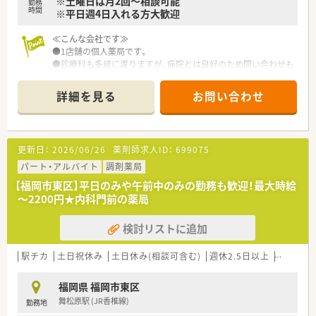
※土曜日は月2回～相談可能
勤務
時間
※平日週4日入れる方大歓迎
≪こんな会社です≫
●1店舗の個人薬局です。
●診療科も多岐に渡りますが、病院とは良好のため問い合わせも
しやすい環境です。
●処方箋はそれほど多くありませんが、一包化が多いため常に薬
詳細を見る
お問い合わせ
剤師3人になるような体制を組んでおります。
≪派遣でのお仕事とは≫
更新日：
2026/06/26
薬剤師求人ID：
699075
弊社の派遣社員としてご登録いただき、弊社の契約先で一定期
間お仕事をしていただくスタイルです。
パート・アルバイト
調剤薬局
【福岡市東区】平日のみや午前中のみの勤務も歓迎！最大時給
≪こんな方は派遣就業がオススメ≫
～2200円★内科門前の薬局
●経験、スキルをいかして高収入ご希望の方
●勉強のために、いろいろな薬局で経験を積みたい方
検討リストに追加
●旅行等で定期的に連休を取りたい方
●転居の可能性があり、期間を区切って就業したい方
●正社員で希望に合った転職先が見つかるまで、収入を途切れさ
駅チカ
土日祝休み
土日休み(相談可含む)
週休2.5日以上
週32h以
せたくない方
福岡県 福岡市東区
舞松原駅 (JR香椎線)
勤務地