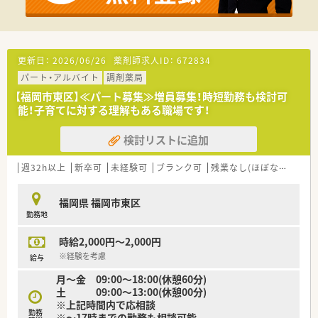
更新日：
2026/06/26
薬剤師求人ID：
672834
パート・アルバイト
調剤薬局
【福岡市東区】≪パート募集≫増員募集！時短勤務も検討可
能！子育てに対する理解もある職場です！
検討リストに追加
週32h以上
新卒可
未経験可
ブランク可
残業なし(ほぼなし含む)
福岡県 福岡市東区
勤務地
時給2,000円～2,000円
※経験を考慮
給与
月～金 09:00～18:00(休憩60分)
土 09:00～13:00(休憩00分)
※上記時間内で応相談
勤務
※～17時までの勤務も相談可能