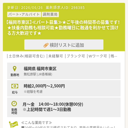
【法人特徴について】
更新日：
2026/06/26
薬剤師求人ID：
298385
■福岡県を中心に100店舗以上を展開しており、地域に根差した
薬局運営を行っている安定企業です。
パート・アルバイト
調剤薬局
■病院門前から医療モール型まで多様な店舗形態を持ち、薬剤師
【福岡市東区】≪パート募集≫★ご午後の時間帯の募集です！
として幅広い経験を積むことができます。
★扶養内勤務も相談可能★勤務曜日に融通を利かせて頂け
■独自の教育システムが充実しており、基本研修から専門分野ま
る方大歓迎です★
で段階的にスキルを磨ける環境です。
検討リストに追加
【勤務実態について】
■勤務時間は9時から17時までと短く、残業ゼロを目指している
ためプライベートとの両立が可能です。
土日休み(相談可含む)
未経験可
ブランク可
Ｗワーク可
残業なし(ほぼなし含む)
■年間休日は115日確保されており、完全週休2日制を採用して
いるためしっかりと休息が取れます。
福岡県 福岡市東区
■処方箋枚数に対する人員配置にゆとりを持たせており、一人あ
舞松原駅 (JR香椎線)
勤務地
たりの業務負担が少ない職場環境です。
時給2,000円～2,500円
【こんな方が活躍中】
■子育て中のママさん薬剤師が多く在籍しており、家庭と仕事を
※経験を考慮
給与
両立しながら生き生きと働いています。
■病院門前での調剤経験を活かして、より高度な薬学管理や在宅
月～金 14:00～18:00(休憩00分)
医療に取り組んでいる方が活躍中です。
※上記時間で週1～3日勤務
勤務
■新卒入社だけでなく中途入社の方も多く、研修制度を活用して
時間
着実にキャリアを築いている方がいます。
≪こんな薬局です≫
■20代～50代の方で構成されており、男性の事務員もいらっし