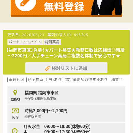
更新日：
2026/06/23
薬剤師求人ID：
695705
パート・アルバイト
調剤薬局
【福岡市東区】急募！★パート募集★勤務日数は応相談◎時給
～2200円／大手チェーン薬局◎複数名体制で安心です★
検討リストに追加
車通勤可
住宅補助(手当)あり
認定薬剤師取得支援あり
積雪なし
福岡県 福岡市東区
千早駅 (JR鹿児島本線)
勤務地
時給2,000円～2,200円
※経験考慮
給与
月火水金 09:00～18:30(休憩60分)
木 09:00～17:30(休憩60分)