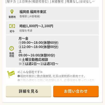
駅チカ
土日休み(相談可含む)
未経験可
残業なし(ほぼなし含む)
福岡県 福岡市東区
香椎駅 (JR香椎線)
勤務地
時給1,800円～2,100円
経験を考慮
給与
月～金
①09:00～18:00(休憩60分)
②12:00～18:00(休憩00分)
土
勤務
09:00～16:00(休憩00分)
時間
※土曜日勤務応相談
※①は週2日～②は週3日～
≪こんな会社です≫
●福岡市東区に数店舗展開、社長は薬剤師の薬局です。
●近隣の便利な立地に他店舗もあり、応援体制も整っているた
め、お休みなども調整しやすい環境です。
詳細を見る
お問い合わせ