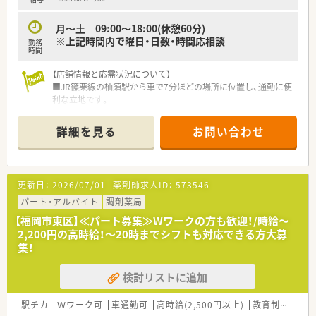
■近郊エリアにおける最高水準である、時給2,300円からのスタ
ートをご提示できる貴重な案件です。
月～土 09:00～18:00(休憩60分)
■これまでの調剤経験やスキルを面接にてお伺いした上で、最終
※上記時間内で曜日・日数・時間応相談
勤務
的な給与条件を決定いたします。
時間
■定年は60歳代前後まで幅広く検討可能であり、熟練のスキル
を持つシニア層の応募も歓迎しています。
【店舗情報と応需状況について】
■JR篠栗線の柚須駅から車で7分ほどの場所に位置し、通勤に便
利な立地です。
■呼吸器科や眼科など広域の総合科目を応需しており、外来は1
日10枚程度の対応です。
詳細を見る
お問い合わせ
■薬剤師は正社員2名とパート1名の計3名体制で、9割が在宅業
務という特徴があります。
【法人特徴について】
更新日：
2026/07/01
薬剤師求人ID：
573546
■「永」「真」「進」「信」という4つの想いを込めた法人理念を掲げ
ています。
パート・アルバイト
調剤薬局
■地域の皆様に末永く真面目に向き合い、愛を持って接する薬局
【福岡市東区】≪パート募集≫Wワークの方も歓迎！/時給～
をめざしています。
2,200円の高時給！～20時までシフトも対応できる方大募
■患者様一人ひとりに寄り添い、地域医療の発展に貢献するとい
集！
う明確なビジョンがあります。
検討リストに追加
【想定される業務内容】
■主に在宅業務として、地域の介護施設や患者様のご自宅へお薬
を配達します。
駅チカ
Ｗワーク可
車通勤可
高時給(2,500円以上)
教育制度あり
■患者様のご自宅にて、お薬の飲み合わせや飲み方などの服薬指