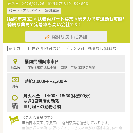
更新日：
2026/06/26
薬剤師求人ID：
504806
ェーン薬局で地域に密着した調剤専門のチェーン店として発展
している会社です。
パート・アルバイト
調剤薬局
■新規開局のほか、M&Aも行っており、毎年着実に店舗数を伸ば
【福岡市東区】≪扶養内パート募集≫駅チカで車通勤も可能！
しています。
綺麗な薬局で定着率も高い会社です！
■調剤薬局、医薬品販売、介護用品販売・リースなど幅広く事業を
行っています。
検討リストに追加
＜働きやすい職場環境＞
■社員の定着率が非常に高く、特に福岡では評判のよい会社で
駅チカ
土日休み(相談可含む)
ブランク可
残業なし(ほぼなし含む)
す。
■福利厚生に加えて、年間休日127日（令和3年度）と年間休日数
福岡県 福岡市東区
の多さが社員の定着と働きやすさに繋がっています。
千早駅 (JR鹿児島本線)／西鉄千早駅 (西鉄貝塚線)
勤務地
■産育休の実績、復帰率も高く、女性でも管理薬剤師やマネージ
ャーで活躍されている方もいらっしゃいます。
■年に1回は自己申告書を部長に提出。職場での悩みやキャリア
時給2,000円～2,200円
に対する希望を人事に反映させております。
給与
月火木金 14:00～18:30(休憩00分)
＜社員の頑張りを評価・サポート＞
※週2日程度の勤務
■認定薬剤師の取得に関してはeラーニングを活用。会社から1
勤務
※月曜日の勤務必須
万円の補助がございます。
時間
■自己目標シートを導入。半期ごとに面談を通して摺り合わせ
を実施。
＜こんな薬局です＞
目標に向けて努力した人を評価する仕組みを作っていらっし
■福岡市東区、早良区に3店舗薬局を運営しております。
ゃいます。
■薬局運営の他、放課後デイサービスや障がい福祉事業、保育事