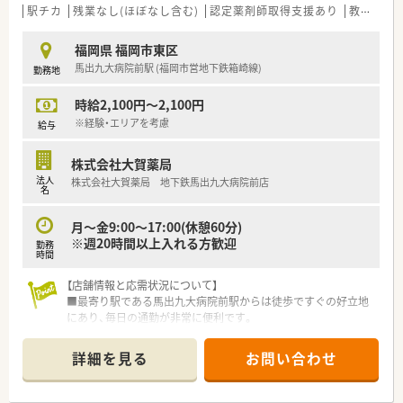
駅チカ
残業なし(ほぼなし含む)
認定薬剤師取得支援あり
教育制度あり
福岡県 福岡市東区
馬出九大病院前駅 (福岡市営地下鉄箱崎線)
勤務地
時給2,100円～2,100円
※経験・エリアを考慮
給与
株式会社大賀薬局
法人
株式会社大賀薬局 地下鉄馬出九大病院前店
名
月～金9:00～17:00(休憩60分)
※週20時間以上入れる方歓迎
勤務
時間
【店舗情報と応需状況について】
■最寄り駅である馬出九大病院前駅からは徒歩ですぐの好立地
にあり、毎日の通勤が非常に便利です。
■処方箋は大学病院から総合科目を応需しており、幅広い知識を
習得しながらスキルアップ可能です。
詳細を見る
お問い合わせ
■1日あたりの処方箋枚数は25枚程度で、在宅業務も10件ほど対
応し地域医療に貢献しています。