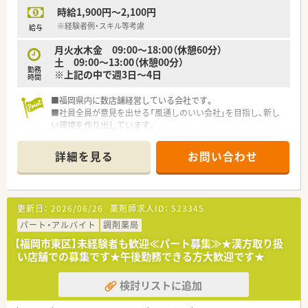
時給1,900円～2,100円
※経験者例・スキル等考慮
給与
月火水木金 09:00～18:00（休憩60分）
土 09:00～13:00（休憩00分）
勤務
※上記の中で週3日～4日
時間
■福岡県内に数店舗経営している会社です。
■社員全員が意見を出せる「風通しのいい会社」を目指し、新し
い環境を作り出しています。
■監査支援システムも導入済み。安全対策にも力を入れており、
安心してご就業頂ける環境です。
詳細を見る
お問い合わせ
■東区箱崎に3店舗、朝倉に1店舗を展開する個人薬局です。
■薬局として禁煙指導にも力を入れていらっしゃいます。
■社内研修なども充実しております。
更新日：
2026/06/26
薬剤師求人ID：
523345
パート・アルバイト
調剤薬局
【福岡市東区】未経験者も歓迎≪パート募集≫★漢方取り扱
い店舗での募集です★午後勤務できる方大歓迎です★
検討リストに追加