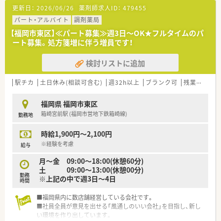
更新日：
2026/06/26
薬剤師求人ID：
479455
パート・アルバイト
調剤薬局
【福岡市東区】≪パート募集≫週3日～OK★フルタイムのパ
ート募集。処方箋増に伴う増員です！
検討リストに追加
駅チカ
土日休み(相談可含む)
週32h以上
ブランク可
残業なし(ほぼなし含む)
福岡県 福岡市東区
箱崎宮前駅 (福岡市営地下鉄箱崎線)
勤務地
時給1,900円～2,100円
※経験を考慮
給与
月～金 09:00～18:00(休憩60分)
土 09:00〜13:00(休憩00分)
勤務
※上記の中で週3日～4日
時間
■福岡県内に数店舗経営している会社です。
■社員全員が意見を出せる「風通しのいい会社」を目指し、新し
い環境を作り出しています。