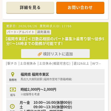
■キャリアアップに意欲的な方は若い方でも管理薬剤師、マネー
業等も行っております。
ジャー等への登用を積極的に行っています。
■在宅に力を入れており、青葉店・早良店は在宅がメインの店舗
詳細を見る
お問い合わせ
す。
です。
<こんな店舗です>
■千早駅から徒歩すぐに立地する、メディカルビル内の薬局で
更新日：
2026/06/26
薬剤師求人ID：
17766
す。
■皮膚科を主に応需し、ビル内の心療内科他、駅チカなので広域
パート・アルバイト
調剤薬局
の処方箋から在宅まで対応しております。
【福岡市東区】≪日数応相談のパート募集≫最寄り駅～徒歩5
■外観、内装も綺麗な薬局で、患者様だけではなく社員も働きや
分！～16時までの勤務が可能です！
すい環境です。
検討リストに追加
＜働きやすい環境＞
■定着率が高く、勤続10年以上の社員が多い会社です。
■子育てと両立しながら働いている方も多く、ご家庭との両立に
駅チカ
土日祝休み
土日休み(相談可含む)
週32h以上
Ｗワーク可
も理解のある会社です。
■ライフスタイルの変化に応じて働き方を変えることができま
福岡県 福岡市東区
す。
馬出九大病院前駅 (福岡市営地下鉄箱崎線)
勤務地
時給2,000円～2,000円
※経験等を考慮
給与
月～金 10:00～16:00(休憩00分)
土 09:00～13:30(休憩00分)