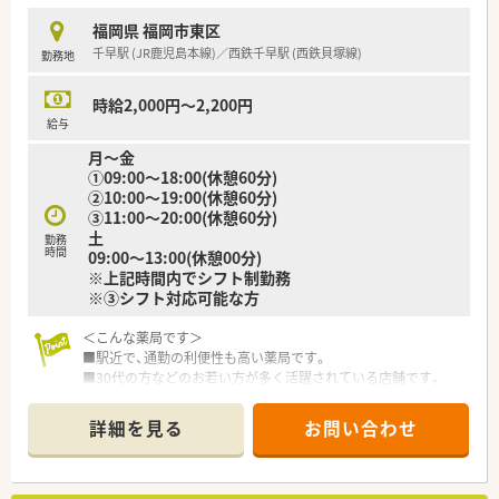
導も担当します。
福岡県 福岡市東区
■調剤や監査、服薬指導といった薬局の基本的な業務も一通りお
千早駅 (JR鹿児島本線)／西鉄千早駅 (西鉄貝塚線)
勤務地
任せします。
【こんな取り組みをしています】
時給2,000円～2,200円
■定期的に勉強会を開催しており、薬剤師としてのスキルアップ
給与
をサポートします。
月～金
■白衣の貸与や定期健康診断など、福利厚生も充実させていま
①09:00～18:00(休憩60分)
す。
②10:00～19:00(休憩60分)
■患者様との信頼関係を大切にし、質の高いサービスを提供する
③11:00～20:00(休憩60分)
よう努めています。
土
勤務
時間
09:00～13:00(休憩00分)
※上記時間内でシフト制勤務
※③シフト対応可能な方
＜こんな薬局です＞
■駅近で、通勤の利便性も高い薬局です。
■30代の方などのお若い方が多く活躍されている店舗です。
■ピッキングは事務の方がご対応頂けます。
■比較的スピードが求められる店舗です。
詳細を見る
お問い合わせ
。
＜こんな会社です＞
■福岡県ほか全国に約100店舗（関連会社店舗含む）展開中のチ