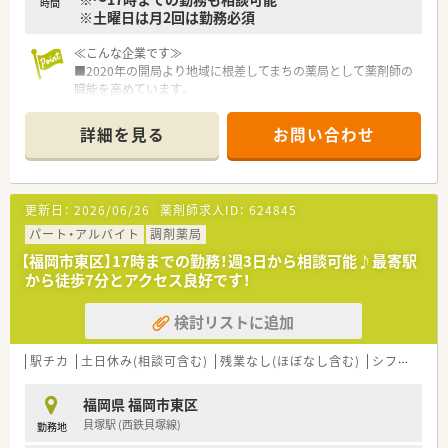
時間
※土曜日は月2回は勤務必須
≪こんな企業です≫
■2020年の開局より地域に根差してまちの薬局として薬剤師の
職能を高めています。
■代表も現場で勤務されており、薬剤師会でもご活躍されており
ます。
詳細を見る
お問い合わせ
■地域密着型の薬局としてかかりつけにも積極に取り組んでい
ます。
≪こんな薬局です≫
更新日：
2026/06/26
薬剤師求人ID：
624845
■シフトは木土の午後＋日曜日のお休みになる可能性が高いで
す。
パート・アルバイト
調剤薬局
■基本的に午前中が忙しく、午後も稀に繁忙時間となります。
【福岡市東区】17時までの勤務！週3日から相談可能♪最寄駅
■毎日夕方の落ち着いた時間に薬剤の在庫管理をされておりま
から徒歩7分とアクセス良好です！
す。
検討リストに追加
駅チカ
土日休み(相談可含む)
残業なし(ほぼなし含む)
シフト制
福岡県 福岡市東区
貝塚駅 (西鉄貝塚線)
勤務地