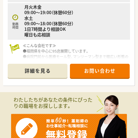
月火木金
09:00～19:00（休憩60分）
水土
09:00～18:00（休憩60分）
勤務
時間
1日7時間より相談OK
曜日も応相談
≪こんな会社です≫
●福岡県を中心に95店展開しています。
●病院門前から医療モール型、マンツーマン型まで幅広い形態の
店舗があり、薬剤師として幅広く経験を積む事が可能です。
また全店舗でOTCの取り扱いがあるため、調剤だけではなくOTC
詳細を見る
お問い合わせ
も経験できる環境です。
●週20時間以上の勤務で社内保険に加入できますので、家庭と
両立しながら勤務できます。
●全店舗に「監査レンジ」をおいており安心して効率的に仕事が
できます。
わたしたちがあなたの条件にぴった
●調剤店も全店舗でOTCの取り扱いがあるため、調剤だけではな
りの職場をお探しします。
くOTCも経験できる環境です。