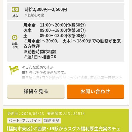
積むための研修先等を探すなど、やる気のある方にはフレキシブ
時給2,300円～2,500円
ルに対応して頂けるためスキルアップを目指せます。
■管理職研修、疾患別研修などの社内研修を始め、eラーニング
※経験を考慮
給与
制度も充実しておりスキルアップもできます。
月水金 11:00～20:00(休憩60分)
火木 09:00～18:00(休憩60分)
土 09:00～13:00(休憩00分)
※月水金：～20:00, 火木：～18:00までの勤務が出来
勤務
る方歓迎
時間
※勤務時間応相談
※週1日～相談OK
≪こんな薬局です≫
■社長は男性の薬剤師です。
■日曜は月1回だけ隣のクリニックが診療。原則は第一日曜だけ
変更になる可能性あり。2ヶ月に1回は日曜勤務があります。
■シフトは週1日から相談OKです！
詳細を見る
お問い合わせ
まずは、お気軽にお問合せください♪
更新日：
2026/06/23
薬剤師求人ID：
81574
パート・アルバイト
調剤薬局
【福岡市東区】≪西鉄・JR駅からスグ≫福利厚生充実のチェ