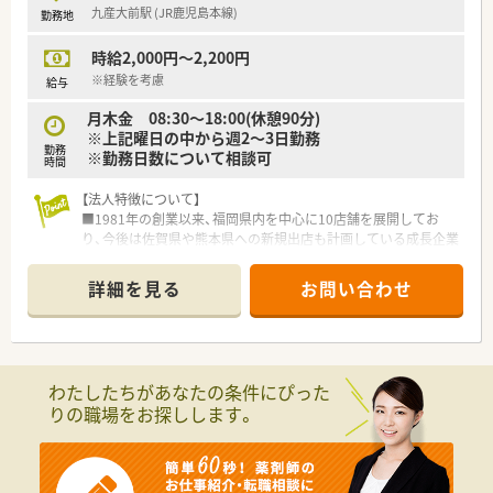
九産大前駅 (JR鹿児島本線)
勤務地
時給2,000円～2,200円
※経験を考慮
給与
月木金 08:30～18:00(休憩90分)
※上記曜日の中から週2～3日勤務
勤務
※勤務日数について相談可
時間
【法人特徴について】
■1981年の創業以来、福岡県内を中心に10店舗を展開してお
り、今後は佐賀県や熊本県への新規出店も計画している成長企業
です。
■AI調剤ロボットを積極的に導入することで調剤業務の効率化
詳細を見る
お問い合わせ
を図り、薬剤師が患者様一人ひとりと向き合う時間を創出してい
ます。
■代表自身が現役の薬剤師であるため現場の苦労や状況を深く
理解しており、風通しの良い組織作りを大切にされている法人で
す。
わたしたちがあなたの条件にぴった
りの職場をお探しします。