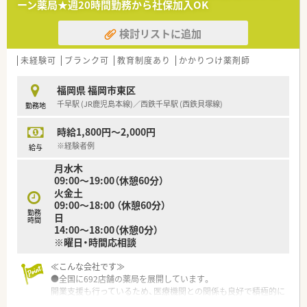
ーン薬局★週20時間勤務から社保加入OK
検討リストに追加
未経験可
ブランク可
教育制度あり
かかりつけ薬剤師
福岡県 福岡市東区
千早駅 (JR鹿児島本線)／西鉄千早駅 (西鉄貝塚線)
勤務地
時給1,800円～2,000円
※経験者例
給与
月水木
09:00～19:00（休憩60分）
火金土
09:00～18:00 （休憩60分）
勤務
日
時間
14:00～18:00（休憩0分）
※曜日・時間応相談
≪こんな会社です≫
●全国に692店舗の薬局を展開しています。
開業支援も行っているため、医療機関との関係も良好で積極的に
コミュニケーションを図っています。