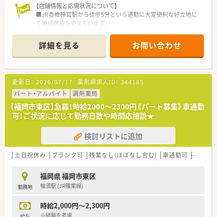
【店舗情報と応需状況について】
ゃいます。
■JR香椎神宮駅から徒歩5分という通勤に大変便利な好立地に
■キャリアアップに意欲的な方は若い方でも管理薬剤師、マネー
て地域医療を支えています。
ジャー等への登用を積極的に行っています。
■糖尿病内科と循環器内科をメインに処方箋を1日あたり40枚
す。
から50枚ほど応需しています。
詳細を見る
お問い合わせ
■基本は2名体制を維持して業務を行いますが瞬間的に薬剤師1
名体制になる場合もございます。
【募集背景と求める人物像について】
更新日：
2026/07/17
薬剤師求人ID：
344185
■パート薬剤師の転居に伴う退職が発生したため、欠員を補充す
べく新たな正社員を募集しています。
パート・アルバイト
調剤薬局
■調剤の経験をお持ちの方で、17時から18時の時間帯をカバー
【福岡市東区】急募！時給2000～2300円《パート募集》車通勤
できる方を求めています。
可！ご状況に応じて勤務日数や時間応相談★
■夕方の時間帯に1人薬剤師としての対応が可能な方に、ぜひお
力添えをいただきたいです。
検討リストに追加
【法人特徴について】
■令和元年に設立された法人であり、福岡市東区において地域に
土日祝休み
ブランク可
残業なし(ほぼなし含む)
車通勤可
シフト
深く根差した薬局を1店舗運営しています。
■40代の男性社長が自ら店舗に入って活躍しており、経営層と
福岡県 福岡市東区
の距離が近く風通しが良い社風です。
柚須駅 (JR篠栗線)
勤務地
■スタッフ一人ひとりの働きやすさを大切にし、週20時間台か
らの社保加入も柔軟に検討いただける法人です。
時給2,000円～2,300円
【求人情報について】
※経験を考慮
給与