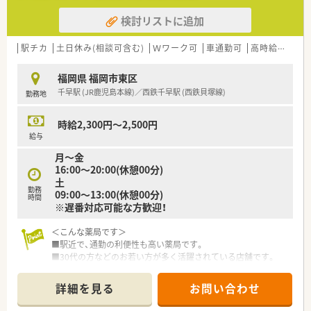
検討リストに追加
駅チカ
土日休み(相談可含む)
Ｗワーク可
車通勤可
高時給(2,500円以上)
福岡県 福岡市東区
千早駅 (JR鹿児島本線)／西鉄千早駅 (西鉄貝塚線)
勤務地
時給2,300円～2,500円
給与
月～金
16:00～20:00(休憩00分)
土
勤務
09:00～13:00(休憩00分)
時間
※遅番対応可能な方歓迎！
＜こんな薬局です＞
■駅近で、通勤の利便性も高い薬局です。
■30代の方などのお若い方が多く活躍されている店舗です。
■ピッキングは事務の方がご対応頂けます。
■比較的スピードが求められる店舗です。
詳細を見る
お問い合わせ
。