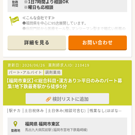
※1日7時間より相談OK
勤務
時間
※曜日も応相談
≪こんな会社です≫
●福岡県を中心に95店展開しています。
●病院門前から医療モール型、マンツーマン型まで幅広い形態の
店舗があり、薬剤師として幅広く経験を積む事が可能です。
また全店舗でOTCの取り扱いがあるため、調剤だけではなくOTC
詳細を見る
お問い合わせ
も経験できる環境です。
●週20時間以上の勤務で社内保険に加入できますので、家庭と
両立しながら勤務できます。
●全店舗に「監査レンジ」をおいており安心して効率的に仕事が
更新日：
2026/06/26
薬剤師求人ID：
210419
できます。
●調剤店も全店舗でOTCの取り扱いがあるため、調剤だけではな
パート・アルバイト
調剤薬局
くOTCも経験できる環境です。
【福岡市東区】≪総合科目・漢方あり≫平日のみのパート募
集！地下鉄最寄駅から徒歩5分
検討リストに追加
駅チカ
土日祝休み
土日休み(相談可含む)
残業なし(ほぼなし含む)
福岡県 福岡市東区
馬出九大病院前駅 (福岡市営地下鉄箱崎線)
勤務地