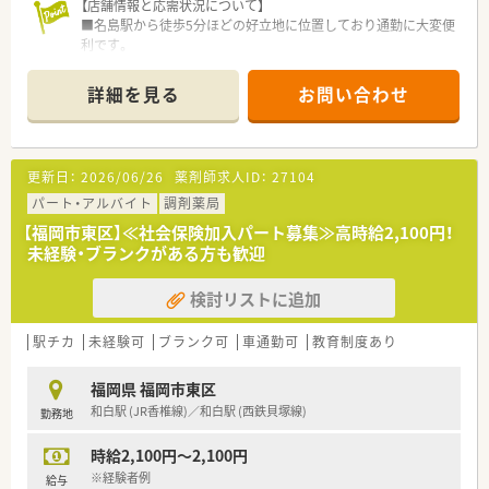
【店舗情報と応需状況について】
■名島駅から徒歩5分ほどの好立地に位置しており通勤に大変便
利です。
■主な応需科目は耳鼻咽喉科で、1日あたり120枚の処方箋を応
需しております。
詳細を見る
お問い合わせ
■薬剤師は正社員が3名、調剤事務員が2～3名在籍しており、連
携がスムーズです。
更新日：
2026/06/26
薬剤師求人ID：
27104
【法人特徴について】
■福岡県を中心に合計24店舗を展開しており、地域に根差した
パート・アルバイト
調剤薬局
薬局運営を行っています。
【福岡市東区】≪社会保険加入パート募集≫高時給2,100円！
■女性と子供に焦点を当てた薬局運営とクリニック開発事業を
未経験・ブランクがある方も歓迎
推進しています。
■ドクターとの良好な関係を築き、地域イベントも共同で積極的
検討リストに追加
に実施しています。
駅チカ
未経験可
ブランク可
車通勤可
教育制度あり
【職場環境と雰囲気】
■店舗内は清潔感があり、お子様連れの患者様にも配慮した明る
福岡県 福岡市東区
い内装です。
和白駅 (JR香椎線)／和白駅 (西鉄貝塚線)
勤務地
■2階には4人掛けテーブルのある休憩室が完備されており、ゆ
っくり休めます。
時給2,100円～2,100円
■比較的若い薬剤師が活躍しており、男性薬剤師も在籍していま
す。
※経験者例
給与