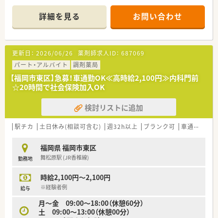
■監査支援システムも導入済み。安全対策にも力を入れており、
安心してご就業頂ける環境です。
詳細を見る
お問い合わせ
■休憩室も広々としており、非常に働きやすい環境が整っていま
す。
更新日：
2026/06/26
薬剤師求人ID：
687069
パート・アルバイト
調剤薬局
【福岡市東区】急募！車通勤OK≪高時給2,100円≫内科門前
☆20時間で社会保険加入OK
検討リストに追加
駅チカ
土日休み(相談可含む)
週32h以上
ブランク可
車通勤可
福岡県 福岡市東区
舞松原駅 (JR香椎線)
勤務地
時給2,100円～2,100円
※経験者例
給与
月～金 09:00～18:00（休憩60分）
土 09:00～13:00（休憩00分）