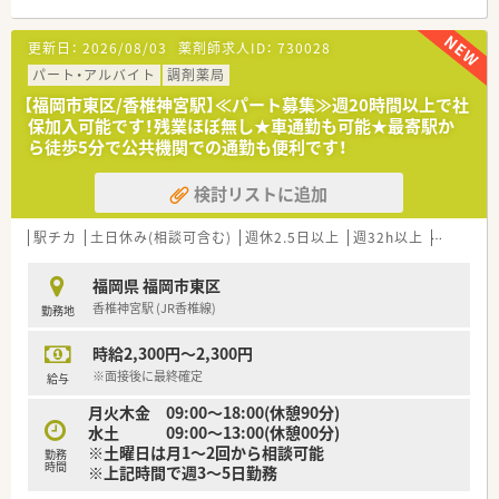
＜こんな会社です＞
■福岡県ほか全国に約100店舗（関連会社店舗含む）展開中のチ
更新日：
2026/08/03
薬剤師求人ID：
730028
ェーン薬局で地域に密着した調剤専門のチェーン店として発展
している会社です。
パート・アルバイト
調剤薬局
■新規開局のほか、M&Aも行っており、毎年着実に店舗数を伸ば
【福岡市東区/香椎神宮駅】≪パート募集≫週20時間以上で社
しています。
保加入可能です！残業ほぼ無し★車通勤も可能★最寄駅か
■調剤薬局、医薬品販売、介護用品販売・リースなど幅広く事業を
ら徒歩5分で公共機関での通勤も便利です！
行っています。
検討リストに追加
＜働きやすい職場環境＞
■社員の定着率が非常に高く、特に福岡では評判のよい会社で
す。
駅チカ
土日休み(相談可含む)
週休2.5日以上
週32h以上
ブランク
■福利厚生に加えて、年間休日127日（令和3年度）と年間休日数
の多さが社員の定着と働きやすさに繋がっています。
福岡県 福岡市東区
■産育休の実績、復帰率も高く、女性でも管理薬剤師やマネージ
香椎神宮駅 (JR香椎線)
勤務地
ャーで活躍されている方もいらっしゃいます。
■年に1回は自己申告書を部長に提出。職場での悩みやキャリア
時給2,300円～2,300円
に対する希望を人事に反映させております。
※面接後に最終確定
給与
＜社員の頑張りを評価・サポート＞
月火木金 09:00～18:00(休憩90分)
■認定薬剤師の取得に関してはeラーニングを活用。会社から1
水土 09:00～13:00(休憩00分)
万円の補助がございます。
※土曜日は月1～2回から相談可能
■自己目標シートを導入。半期ごとに面談を通して摺り合わせ
勤務
時間
※上記時間で週3～5日勤務
を実施。
目標に向けて努力した人を評価する仕組みを作っていらっし