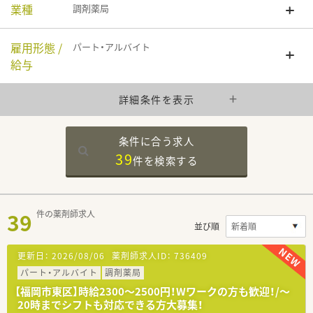
業種
調剤薬局
雇用形態 /
パート・アルバイト
給与
詳細条件を表示
条件に合う求人
39
件を
検索する
39
件の薬剤師求人
並び順
更新日：
2026/08/06
薬剤師求人ID：
736409
パート・アルバイト
調剤薬局
【福岡市東区】時給2300～2500円！Wワークの方も歓迎！/～
20時までシフトも対応できる方大募集！