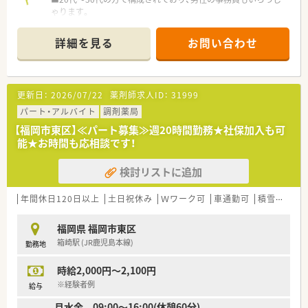
ゃります。
■事務の方がピッキング補助をして下さりますので安心です。
■Vマスと円盤がございます。
詳細を見る
お問い合わせ
■業務はローテーションされていますが、投薬メインになる事が
多いです。
■門前以外にも九大病院や福大病院からも一部応需されていま
す。
更新日：
2026/07/22
薬剤師求人ID：
31999
≪こんな会社です≫
パート・アルバイト
調剤薬局
■薬剤師会の研修などに参加できる機会が多くございます。
【福岡市東区】≪パート募集≫週20時間勤務★社保加入も可
■電子処方箋の導入などいち早く対応されております。
能★お時間も応相談です！
■e-learningの補助もございます。
■かかりつけにノルマはございませんが、取得に関しては勿論評
検討リストに追加
価される環境です。
年間休日120日以上
土日祝休み
Ｗワーク可
車通勤可
積雪なし
福岡県 福岡市東区
箱崎駅 (JR鹿児島本線)
勤務地
時給2,000円～2,100円
※経験者例
給与
月水金 09:00～16:00(休憩60分)