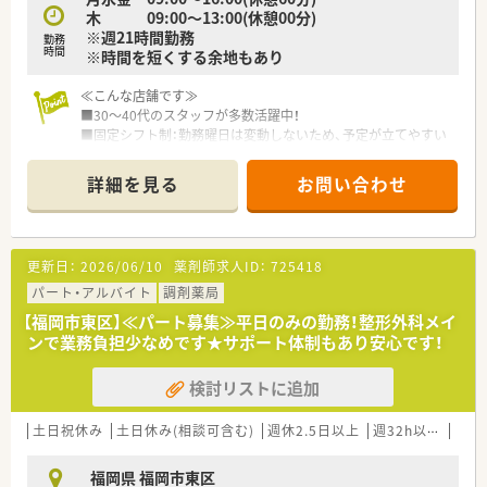
木 09:00～13:00(休憩00分)
※週21時間勤務
勤務
時間
※時間を短くする余地もあり
≪こんな店舗です≫
■30〜40代のスタッフが多数活躍中！
■固定シフト制：勤務曜日は変動しないため、予定が立てやすい
環境です。
■週3日勤務：木曜・金曜は必須＋あと1日はご希望の曜日を選べ
詳細を見る
お問い合わせ
ます。
■業務内容：
月・木→外来対応が中心
金→透析対応が中心（難しい業務ではないのでご安心ください）
更新日：
2026/06/10
薬剤師求人ID：
725418
■金曜の退勤時間：薬歴記入などの進捗により14時〜15時頃に
なる場合があります（業務効率次第で早めの退勤も可能です）。
パート・アルバイト
調剤薬局
【福岡市東区】≪パート募集≫平日のみの勤務！整形外科メイ
≪こんな会社です≫
ンで業務負担少なめです★サポート体制もあり安心です！
■福岡市内に2店舗の薬局を展開しています。
■薬剤師のスキルアップにも積極的でe‐ラニング（会社負担）を
検討リストに追加
導入しています。
■メーカーの勉強会も最低月2回行っています。
土日祝休み
土日休み(相談可含む)
週休2.5日以上
週32h以上
残業
福岡県 福岡市東区