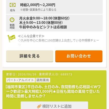
時給2,000円～2,200円
※経験・就業条件により異なる
給与
月火水金9:00～18:00（休憩60分）
木土9:00～13:00（休憩00分）
勤務
午前中のみなどシフトは応相談
時間
≪こんな企業です≫
◇九州を中心に各地に100店舗以上出店している中規模チェー
ン
◇地域の皆様に愛される薬局づくりをしている企業
詳細を見る
お問い合わせ
≪こんな薬局です≫
◇外科、小児科メインで在宅もございます。
◇事務の方もしっかりサポートしてくれます
◇ラウンダー社員の方もいるのでシフト調整も可
更新日：
2026/06/26
薬剤師求人ID：
688973
パート・アルバイト
調剤薬局
【福岡市東区】平日のみ、土日のみ、夜間勤務も応相談≪Wワ
ーク歓迎≫最大時給3,000円★日祝も開局の薬局で空いた
時間に勤務しませんか？
検討リストに追加