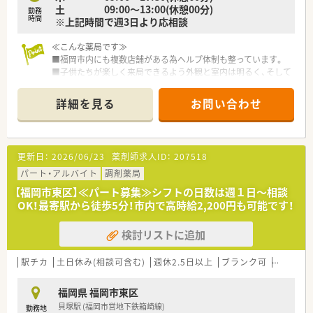
土 09:00～13:00(休憩00分)
勤務
時間
※上記時間で週3日より応相談
≪こんな薬局です≫
■福岡市内にも複数店舗がある為ヘルプ体制も整っています。
■子供たちが楽しく来局できるよう外観と室内は明るく、そして
動線の良い快適な環境にする工夫をしています。
■枚数は160～200枚/日いくこともあり、スタッフ人数も多いな
詳細を見る
お問い合わせ
か業務をこなされておりチームワークが抜群です。
■ドライブスルーも併設しており、遠方からも広域の処方がくる
こともございます。
更新日：
2026/06/23
薬剤師求人ID：
207518
≪こんな会社です≫
■福岡県内を中心に51店舗を展開しています。
パート・アルバイト
調剤薬局
■本部からの応援体制もあり、繁忙期や急なお休みにも対応でき
【福岡市東区】≪パート募集≫シフトの日数は週１日～相談
る体制が整っております。
OK！最寄駅から徒歩5分！市内で高時給2,200円も可能です！
■調剤薬局の経営の他、医療経営コンサルティングにも力を入れ
ており、ドクターの開業支援から薬局をOPENするという形がメ
検討リストに追加
インのため、処方元とのコミュニケーションも良好です
≪充実の研修制度≫
駅チカ
土日休み(相談可含む)
週休2.5日以上
ブランク可
Ｗワーク
■医療従事者として必要なマナーや知識を高めるための研修・セ
ミナーを、各々のプロフェッショナルを講師として招いて実施す
福岡県 福岡市東区
るなど教育面のサポートも手厚いです。
貝塚駅 (福岡市営地下鉄箱崎線)
勤務地
■個々の職員の適正・学ぼうという意欲を評価して、実務経験を