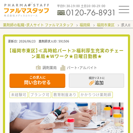
平日9：30-19：00 土日10：00-19：00
薬剤師の転職・求人サイト ファルマスタッフ
福岡県
福岡市東区
求人ID
更新日：
2026/06/23
薬剤師求人ID：
591506
【福岡市東区】≪高時給パート≫福利厚生充実のチェー
ン薬局★Wワーク★日曜日勤務★
調剤薬局
パート・アルバイト
この求人に
検討リストに
問い合わせる
追加
未経験可
ブランク可
教育制度あり
かかりつけ薬剤師