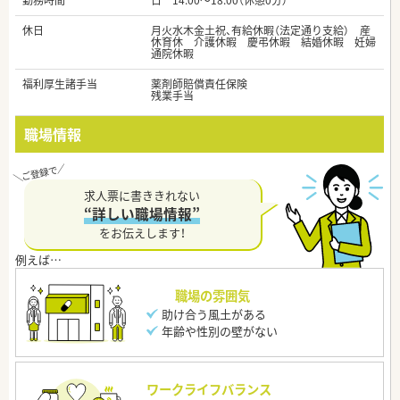
勤務時間
日 14:00～18:00（休憩0分）
休日
月火水木金土祝、有給休暇（法定通り支給） 産
休育休 介護休暇 慶弔休暇 結婚休暇 妊婦
通院休暇
福利厚生諸手当
薬剤師賠償責任保険
残業手当
職場情報
求人票に書ききれない
“詳しい職場情報”
をお伝えします！
職場の雰囲気
助け合う風土がある
年齢や性別の壁がない
ワークライフバランス