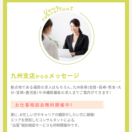
九州支店
メッセージ
からの
拠点地である福岡の求人はもちろん、九州各県(佐賀・長崎・熊本・大
分・宮崎・鹿児島）や沖縄県離島の求人までご案内ができます！
お仕事相談会無料開催中！
更に、お忙しい方やキャリアの棚卸がしたい方に朗報!
エリアを熟知したコンサルタントによる、
“出張”個別相談サービスも同時開催中です。