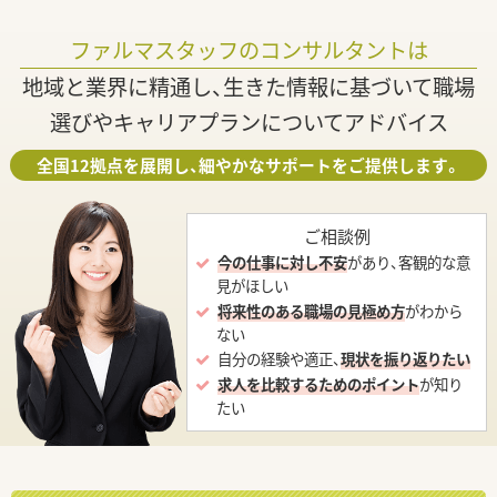
ファルマスタッフのコンサルタントは
地域と業界に精通し、生きた情報に基づいて職場
選びやキャリアプランについてアドバイス
全国12拠点を展開し、細やかなサポートをご提供します。
ご相談例
今の仕事に対し不安
があり、客観的な意
見がほしい
将来性のある職場の見極め方
がわから
ない
自分の経験や適正、
現状を振り返りたい
求人を比較するためのポイント
が知り
たい