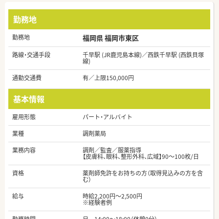
勤務地
勤務地
福岡県 福岡市東区
路線・交通手段
千早駅 (JR鹿児島本線)／西鉄千早駅 (西鉄貝塚
線)
通勤交通費
有／上限150,000円
基本情報
雇用形態
パート・アルバイト
業種
調剤薬局
業務内容
調剤／監査／服薬指導
【皮膚科、眼科、整形外科、広域】90～100枚/日
資格
薬剤師免許をお持ちの方（取得見込みの方を含
む）
給与
時給2,200円～2,500円
※経験者例