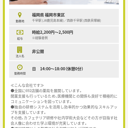
福岡県 福岡市東区
千早駅 (JR鹿児島本線)／西鉄千早駅 (西鉄貝塚線)
勤務地
時給2,200円～2,500円
※経験者例
給与
非公開
法人名
日 14:00～18:00（休憩0分）
勤務時間
≪こんな会社です≫
●全国に692店舗の薬局を展開しています。
開業支援も行っているため、医療機関との関係も良好で積極的に
コミュニケーションを図っています。
●独自の研修システムを活用し効率的かつ効果的なスキルアッ
プを支援しています。
その他、カフェテリア研修や社内学術大会などその方が目指す社
会人像に合わせた学ぶ環境が充実しています。