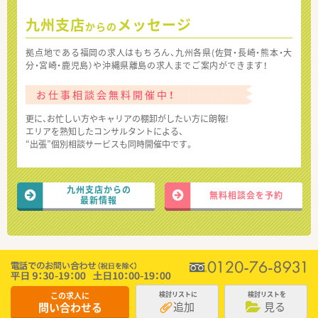
九州支店
メッセージ
からの
拠点地である福岡の求人はもちろん、九州各県(佐賀・長崎・熊本・大
分・宮崎・鹿児島）や沖縄県離島の求人までご案内ができます！
お仕事相談会無料開催中！
更に、お忙しい方やキャリアの棚卸がしたい方に朗報!
エリアを熟知したコンサルタントによる、
“出張”個別相談サービスも同時開催中です。
九州支店からの
無料相談会を予約
最新情報
この求人に
検討リストに
検討リストを
追加
見る
問い合わせる