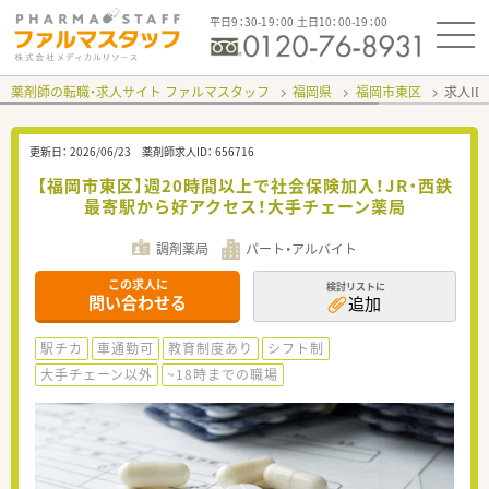
平日9：30-19：00 土日10：00-19：00
薬剤師の転職・求人サイト ファルマスタッフ
福岡県
福岡市東区
求人ID
更新日：
2026/06/23
薬剤師求人ID：
656716
【福岡市東区】週20時間以上で社会保険加入！JR・西鉄
最寄駅から好アクセス！大手チェーン薬局
調剤薬局
パート・アルバイト
この求人に
検討リストに
問い合わせる
追加
駅チカ
車通勤可
教育制度あり
シフト制
大手チェーン以外
~18時までの職場