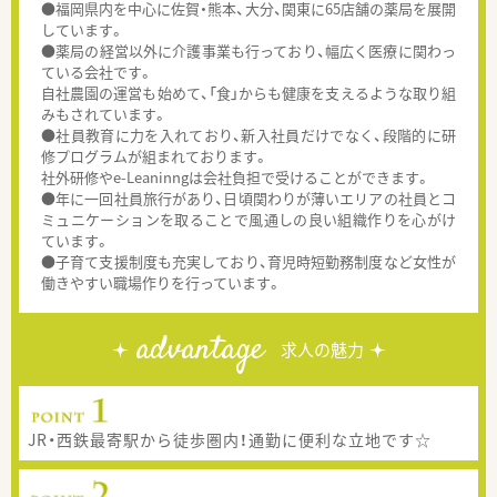
●福岡県内を中心に佐賀・熊本、大分、関東に65店舗の薬局を展開
しています。
●薬局の経営以外に介護事業も行っており、幅広く医療に関わっ
ている会社です。
自社農園の運営も始めて、「食」からも健康を支えるような取り組
みもされています。
●社員教育に力を入れており、新入社員だけでなく、段階的に研
修プログラムが組まれております。
社外研修やe-Leaninngは会社負担で受けることができます。
●年に一回社員旅行があり、日頃関わりが薄いエリアの社員とコ
ミュニケーションを取ることで風通しの良い組織作りを心がけ
ています。
●子育て支援制度も充実しており、育児時短勤務制度など女性が
働きやすい職場作りを行っています。
advantage
求人の魅力
JR・西鉄最寄駅から徒歩圏内！通勤に便利な立地です☆