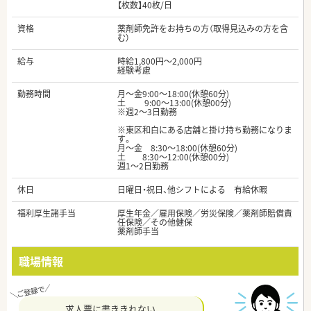
【枚数】40枚/日
資格
薬剤師免許をお持ちの方（取得見込みの方を含
む）
給与
時給1,800円～2,000円
経験考慮
勤務時間
月～金9:00～18:00(休憩60分)
土 9:00～13:00(休憩00分)
※週2～3日勤務
※東区和白にある店舗と掛け持ち勤務になりま
す。
月～金 8:30～18:00(休憩60分)
土 8:30～12:00(休憩00分)
週1～2日勤務
休日
日曜日・祝日、他シフトによる 有給休暇
福利厚生諸手当
厚生年金／雇用保険／労災保険／薬剤師賠償責
任保険／その他健保
薬剤師手当
職場情報
求人票に書ききれない