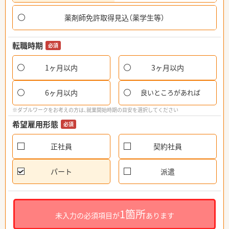
薬剤師免許取得見込（薬学生等）
転職時期
必須
1ヶ月以内
3ヶ月以内
6ヶ月以内
良いところがあれば
※ダブルワークをお考えの方は、就業開始時期の目安を選択してください
希望雇用形態
必須
正社員
契約社員
パート
派遣
1箇所
未入力の必須項目が
あります