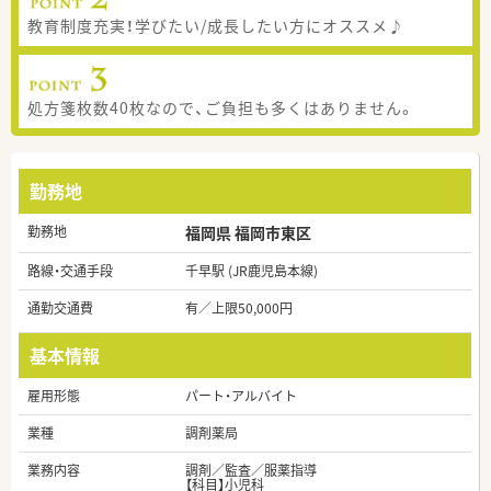
教育制度充実！学びたい/成長したい方にオススメ♪
処方箋枚数40枚なので、ご負担も多くはありません。
勤務地
勤務地
福岡県 福岡市東区
路線・交通手段
千早駅 (JR鹿児島本線)
通勤交通費
有／上限50,000円
基本情報
雇用形態
パート・アルバイト
業種
調剤薬局
業務内容
調剤／監査／服薬指導
【科目】小児科