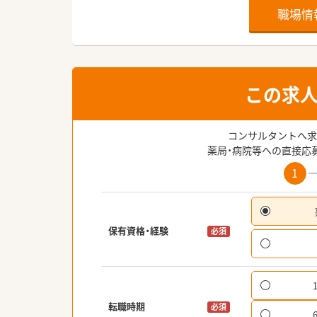
職場情
この求
コンサルタントへ求
薬局・病院等への直接応
1
保有資格・経験
必須
転職時期
必須