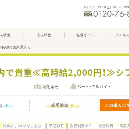
平日9：30-19：00 土日10：00-19：
人検索
求人特集
転職ガイド
ファル
674669の薬剤師求人
内で貴重≪高時給2,000円！≫シ
調剤薬局
パート・アルバイト
報
職場情報
この求人に
残業なし(ほぼなし含む)
車通勤可
教育制度あり
総合科目
高収