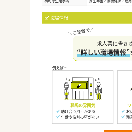
福利厚生諸手当
厚生年金／協会健保／雇用
職場情報
求人票に書き
“詳しい職場情報”
職場の雰囲気
ワ
助け合う風土がある
お
年齢や性別の壁がない
残