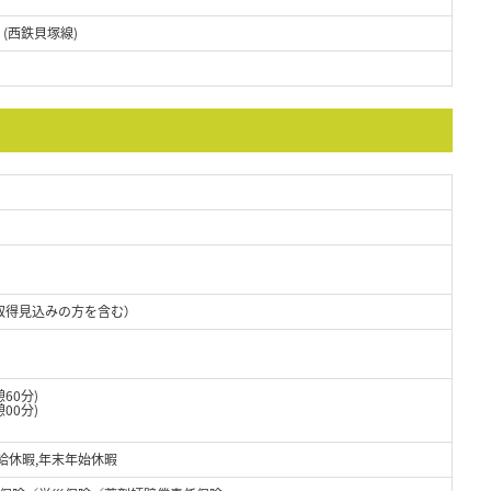
 (西鉄貝塚線)
取得見込みの方を含む）
憩60分)
00分)
有給休暇,年末年始休暇