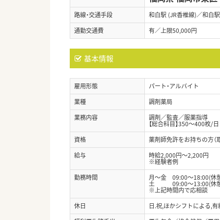
路線・交通手段
和白駅 (JR香椎線)／和白駅
通勤交通費
有／上限50,000円
基本情報
雇用形態
パート・アルバイト
業種
調剤薬局
業務内容
調剤／監査／服薬指導
【総合科目】350～400枚/日
資格
薬剤師免許をお持ちの方（
給与
時給2,000円～2,200円
※経験者例
勤務時間
月～金 09:00～18:00(休
土 09:00～13:00(休憩
※上記時間内で応相談
休日
日.祝,ほかシフトによる,