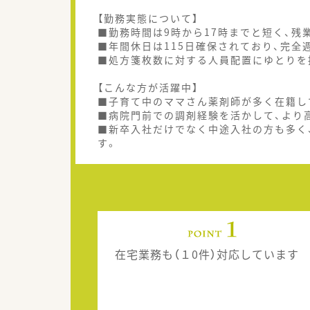
【勤務実態について】
■勤務時間は9時から17時までと短く、
■年間休日は115日確保されており、完全
■処方箋枚数に対する人員配置にゆとりを
【こんな方が活躍中】
■子育て中のママさん薬剤師が多く在籍し
■病院門前での調剤経験を活かして、より
■新卒入社だけでなく中途入社の方も多く
す。
在宅業務も（１0件）対応しています