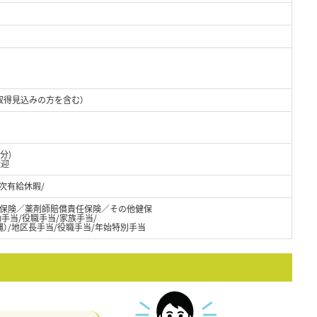
取得見込みの方を含む）
分)
歓迎
年次有給休暇/
保険／薬剤師賠償責任保険／その他健保
通勤手当/役職手当/家族手当/
縄）/地区長手当/役職手当/年始特別手当