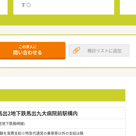
す◎
この求人に
検討リストに追加
問い合わせる
馬出2地下鉄馬出九大病院前駅構内
営地下鉄箱崎線)
額を実費支給※特急代通常の乗車券以外の支給は無