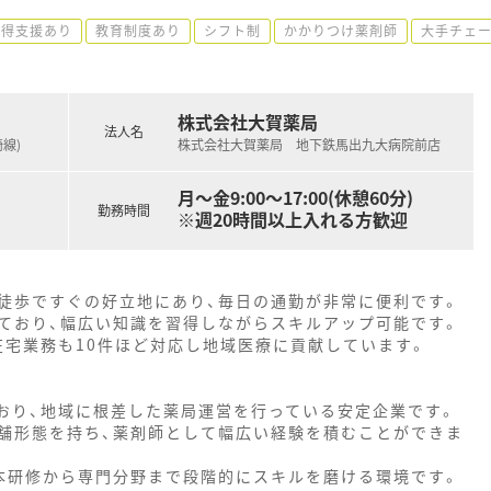
取得支援あり
教育制度あり
シフト制
かかりつけ薬剤師
大手チェ
株式会社大賀薬局
法人名
線)
株式会社大賀薬局 地下鉄馬出九大病院前店
月～金9:00～17:00(休憩60分)
勤務時間
※週20時間以上入れる方歓迎
徒歩ですぐの好立地にあり、毎日の通勤が非常に便利です。
ており、幅広い知識を習得しながらスキルアップ可能です。
在宅業務も10件ほど対応し地域医療に貢献しています。
ており、地域に根差した薬局運営を行っている安定企業です。
舗形態を持ち、薬剤師として幅広い経験を積むことができま
本研修から専門分野まで段階的にスキルを磨ける環境です。