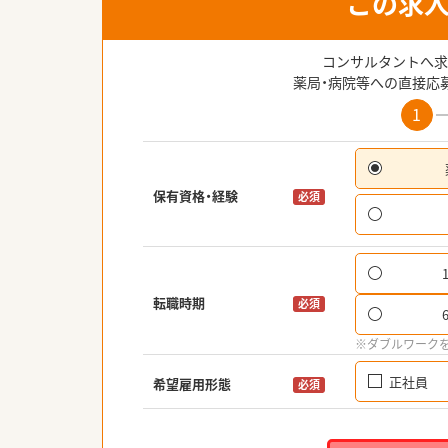
この求
コンサルタントへ求
薬局・病院等への直接応
1
保有資格・経験
必須
転職時期
必須
※ダブルワーク
正社員
希望雇用形態
必須