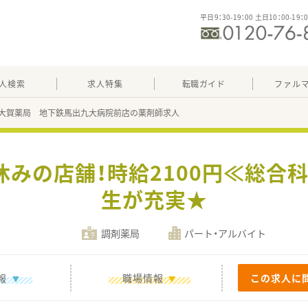
平日9：30-19：00 土日10：00-19：
人検索
求人特集
転職ガイド
ファル
大賀薬局 地下鉄馬出九大病院前店の薬剤師求人
休みの店舗！時給2100円≪総合
生が充実★
調剤薬局
パート・アルバイト
報
職場情報
この求人に