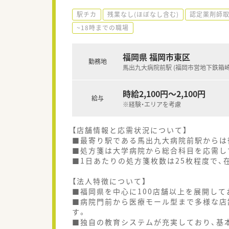
駅チカ
残業なし(ほぼなし含む)
認定薬剤師
~18時までの職場
福岡県 福岡市東区
勤務地
馬出九大病院前駅 (福岡市営地下鉄箱崎
時給2,100円～2,100円
給与
※経験・エリアを考慮
【店舗情報と応需状況について】
■最寄り駅である馬出九大病院前駅からは
■処方箋は大学病院から総合科目を応需し
■1日あたりの処方箋枚数は25枚程度で、
【法人特徴について】
■福岡県を中心に100店舗以上を展開し
■病院門前から医療モール型まで多様な店
す。
■独自の教育システムが充実しており、基