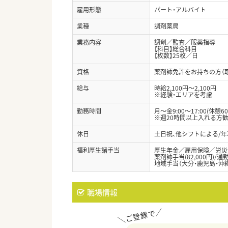
雇用形態
パート・アルバイト
業種
調剤薬局
業務内容
調剤／監査／服薬指導
【科目】総合科目
【枚数】25枚／日
資格
薬剤師免許をお持ちの方（
給与
時給2,100円～2,100円
※経験・エリアを考慮
勤務時間
月～金9:00～17:00(休憩60
※週20時間以上入れる方
休日
土日祝、他シフトによる/
福利厚生諸手当
厚生年金／雇用保険／労災
薬剤師手当(82,000円)/
地域手当（大分・鹿児島・沖
職場情報