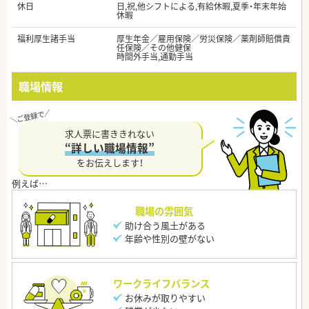
休日
日,祝,他シフトによる,有給休暇,夏季・年末年始
休暇
福利厚生諸手当
厚生年金／雇用保険／労災保険／薬剤師賠償責
任保険／その他健保
時間外手当,通勤手当
職場情報
求人票に書ききれない
“詳しい職場情報”
をお伝えします！
職場の雰囲気
助け合う風土がある
年齢や性別の壁がない
ワークライフバランス
お休みが取りやすい