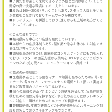
■子供たちが楽しく来局できるよう外観と室内は明るく、そして
動線の良い快適な環境にする工夫をしています。
■枚数は160～200枚/日いくこともあり、スタッフ人数も多いな
か業務をこなされておりチームワークが抜群です。
■ドライブスルーも併設しており、遠方からも広域の処方がくる
こともございます。
≪こんな会社です≫
■福岡県内を中心に51店舗を展開しています。
■本部からの応援体制もあり、繁忙期や急なお休みにも対応でき
る体制が整っております。
■調剤薬局の経営の他、医療経営コンサルティングにも力を入れ
ており、ドクターの開業支援から薬局をOPENするという形がメ
インのため、処方元とのコミュニケーションも良好です
≪充実の研修制度≫
■医療従事者として必要なマナーや知識を高めるための研修・セ
ミナーを、各々のプロフェッショナルを講師として招いて実施す
るなど教育面のサポートも手厚いです。
■個々の職員の適正・学ぼうという意欲を評価して、実務経験を
積むための研修先等を探すなど、やる気のある方にはフレキシブ
ルに対応して頂けるためスキルアップを目指せます。
■管理職研修、疾患別研修などの社内研修を始め、eラーニング制
度も充実しておりスキルアップもできます。