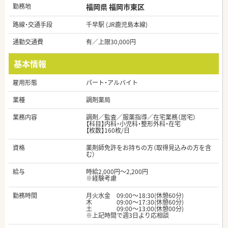
勤務地
福岡県 福岡市東区
路線・交通手段
千早駅 (JR鹿児島本線)
通勤交通費
有／上限30,000円
基本情報
雇用形態
パート・アルバイト
業種
調剤薬局
業務内容
調剤／監査／服薬指導／在宅業務（居宅）
【科目】内科・小児科・整形外科・在宅
【枚数】160枚/日
資格
薬剤師免許をお持ちの方（取得見込みの方を含
む）
給与
時給2,000円～2,200円
※経験考慮
勤務時間
月火水金 09:00～18:30(休憩60分)
木 09:00～17:30(休憩60分)
土 09:00～13:00(休憩00分)
※上記時間で週3日より応相談