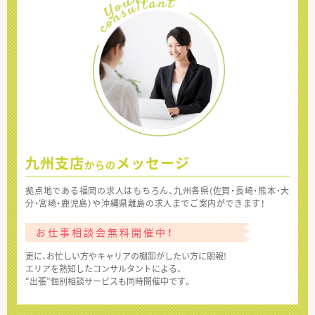
九州支店
メッセージ
からの
拠点地である福岡の求人はもちろん、九州各県(佐賀・長崎・熊本・大
分・宮崎・鹿児島）や沖縄県離島の求人までご案内ができます！
お仕事相談会無料開催中！
更に、お忙しい方やキャリアの棚卸がしたい方に朗報!
エリアを熟知したコンサルタントによる、
“出張”個別相談サービスも同時開催中です。