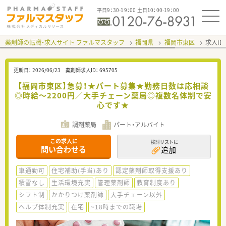
平日9：30-19：00 土日10：00-19：00
薬剤師の転職・求人サイト ファルマスタッフ
福岡県
福岡市東区
求人ID
更新日：
2026/06/23
薬剤師求人ID：
695705
【福岡市東区】急募！★パート募集★勤務日数は応相談
◎時給～2200円／大手チェーン薬局◎複数名体制で安
心です★
調剤薬局
パート・アルバイト
この求人に
検討リストに
問い合わせる
追加
車通勤可
住宅補助(手当)あり
認定薬剤師取得支援あり
積雪なし
生活環境充実
管理薬剤師
教育制度あり
シフト制
かかりつけ薬剤師
大手チェーン以外
ヘルプ体制充実
在宅
~18時までの職場