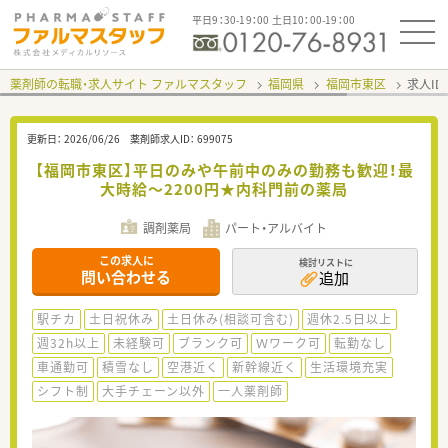
平日9：30-19：00 土日10：00-19：00
薬剤師の転職・求人サイト ファルマスタッフ
福岡県
福岡市東区
求人ID
更新日：
2026/06/26
薬剤師求人ID：
699075
【福岡市東区】平日のみや午前中のみの勤務も歓迎！最
大時給～2200円★内科門前の薬局
調剤薬局
パート・アルバイト
この求人に
検討リストに
問い合わせる
追加
駅チカ
土日祝休み
土日休み(相談可含む)
週休2.5日以上
週32h以上
未経験可
ブランク可
Ｗワーク可
転勤なし
車通勤可
積雪なし
空港近く
新幹線近く
生活環境充実
シフト制
大手チェーン以外
一人薬剤師