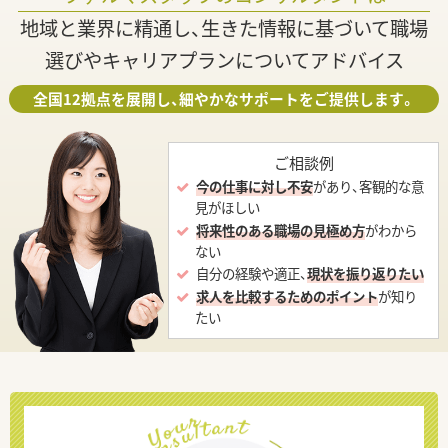
地域と業界に精通し、生きた情報に基づいて職場
選びやキャリアプランについてアドバイス
全国12拠点を展開し、細やかなサポートをご提供します。
ご相談例
今の仕事に対し不安
があり、客観的な意
見がほしい
将来性のある職場の見極め方
がわから
ない
自分の経験や適正、
現状を振り返りたい
求人を比較するためのポイント
が知り
たい