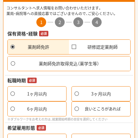
コンサルタントへ求人情報をお問い合わせいただけます。
薬局・病院等への直接応募ではございませんので、ご安心ください。
1
2
3
4
保有資格・経験
必須
薬剤師免許
研修認定薬剤師
薬剤師免許取得見込（薬学生等）
転職時期
必須
1ヶ月以内
3ヶ月以内
6ヶ月以内
良いところがあれば
※ダブルワークをお考えの方は、就業開始時期の目安を選択してください
希望雇用形態
必須