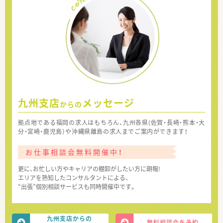
九州支店
メッセージ
からの
拠点地である福岡の求人はもちろん、九州各県(佐賀・長崎・熊本・大
分・宮崎・鹿児島）や沖縄県離島の求人までご案内ができます！
お仕事相談会無料開催中！
更に、お忙しい方やキャリアの棚卸がしたい方に朗報!
エリアを熟知したコンサルタントによる、
“出張”個別相談サービスも同時開催中です。
九州支店からの
無料相談会を予約