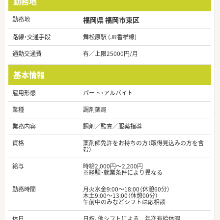
勤務地
勤務地
福岡県 福岡市東区
路線・交通手段
舞松原駅 (JR香椎線)
通勤交通費
有／上限25000円/月
基本情報
雇用形態
パート・アルバイト
業種
調剤薬局
業務内容
調剤／監査／服薬指導
資格
薬剤師免許をお持ちの方（取得見込みの方を含
む）
給与
時給2,000円～2,200円
※経験・就業条件により異なる
勤務時間
月火水金9:00～18:00（休憩60分）
木土9:00～13:00（休憩00分）
午前中のみなどシフトは応相談
休日
日祝、他シフトによる 年次有給休暇