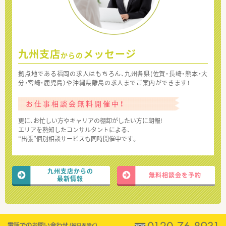
九州支店
メッセージ
からの
拠点地である福岡の求人はもちろん、九州各県(佐賀・長崎・熊本・大
分・宮崎・鹿児島）や沖縄県離島の求人までご案内ができます！
お仕事相談会無料開催中！
更に、お忙しい方やキャリアの棚卸がしたい方に朗報!
エリアを熟知したコンサルタントによる、
“出張”個別相談サービスも同時開催中です。
九州支店からの
無料相談会を予約
最新情報