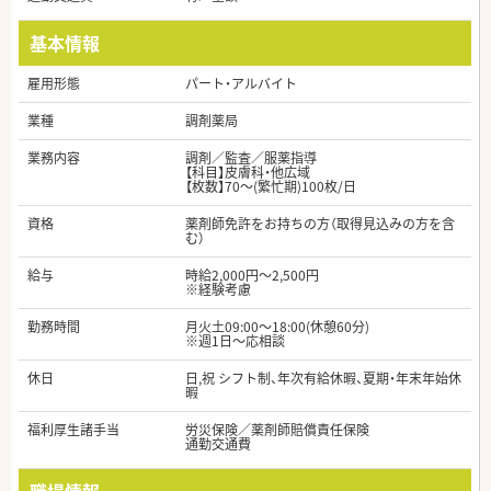
基本情報
雇用形態
パート・アルバイト
業種
調剤薬局
業務内容
調剤／監査／服薬指導
【科目】皮膚科・他広域
【枚数】70～(繁忙期)100枚/日
資格
薬剤師免許をお持ちの方（取得見込みの方を含
む）
給与
時給2,000円～2,500円
※経験考慮
勤務時間
月火土09:00～18:00(休憩60分)
※週1日～応相談
休日
日,祝 シフト制、年次有給休暇、夏期・年末年始休
暇
福利厚生諸手当
労災保険／薬剤師賠償責任保険
通勤交通費