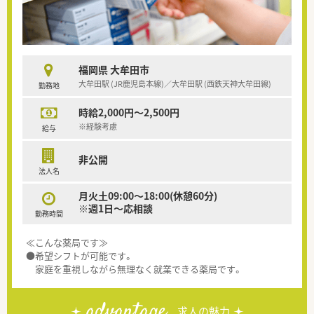
福岡県 大牟田市
大牟田駅 (JR鹿児島本線)／大牟田駅 (西鉄天神大牟田線)
勤務地
時給2,000円～2,500円
※経験考慮
給与
非公開
法人名
月火土09:00～18:00(休憩60分)
※週1日～応相談
勤務時間
≪こんな薬局です≫
●希望シフトが可能です。
家庭を重視しながら無理なく就業できる薬局です。
advantage
求人の魅力