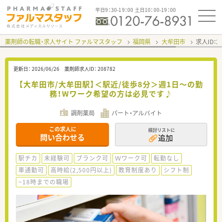
平日9：30-19：00 土日10：00-19：00
薬剤師の転職・求人サイト ファルマスタッフ
福岡県
大牟田市
求人ID：
更新日：
2026/06/26
薬剤師求人ID：
208782
【大牟田市/大牟田駅】＜駅近/徒歩8分＞週1日～の勤
務！Wワーク希望の方は必見です♪
調剤薬局
パート・アルバイト
この求人に
検討リストに
問い合わせる
追加
駅チカ
未経験可
ブランク可
Ｗワーク可
転勤なし
車通勤可
高時給(2,500円以上)
教育制度あり
シフト制
~18時までの職場