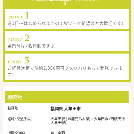
週1日～はじめられますのでWワーク希望の方大歓迎です！
薬剤師は2名体制です♪
ご経験次第で時給2,500円可♪メリハリもって勤務できま
す！
勤務地
勤務地
福岡県 大牟田市
路線・交通手段
大牟田駅 (JR鹿児島本線)／大牟田駅 (西鉄天神
大牟田線)
通勤交通費
有／全額