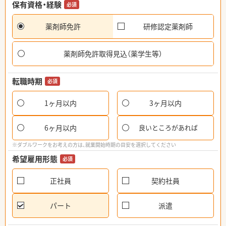
保有資格・経験
必須
薬剤師免許
研修認定薬剤師
薬剤師免許取得見込（薬学生等）
転職時期
必須
1ヶ月以内
3ヶ月以内
6ヶ月以内
良いところがあれば
※ダブルワークをお考えの方は、就業開始時期の目安を選択してください
希望雇用形態
必須
正社員
契約社員
パート
派遣