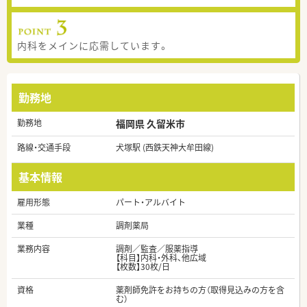
内科をメインに応需しています。
勤務地
勤務地
福岡県 久留米市
路線・交通手段
犬塚駅 (西鉄天神大牟田線)
基本情報
雇用形態
パート・アルバイト
業種
調剤薬局
業務内容
調剤／監査／服薬指導
【科目】内科・外科、他広域
【枚数】30枚/日
資格
薬剤師免許をお持ちの方（取得見込みの方を含
む）