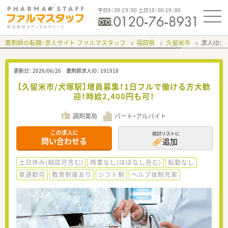
平日9：30-19：00 土日10：00-19：00
薬剤師の転職・求人サイト ファルマスタッフ
福岡県
久留米市
求人ID：
更新日：
2026/06/26
薬剤師求人ID：
191918
【久留米市/犬塚駅】増員募集！1日フルで働ける方大歓
迎！時給2,400円も可！
調剤薬局
パート・アルバイト
この求人に
検討リストに
問い合わせる
追加
土日休み(相談可含む)
残業なし(ほぼなし含む)
転勤なし
車通勤可
教育制度あり
シフト制
ヘルプ体制充実