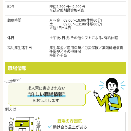
給与
時給2,200円～2,400円
※認定薬剤師資格考慮
勤務時間
月～金 09:00～18:00(休憩60分)
土 09:00～13:30(休憩00分)
※週3日～4日
休日
土午後、日祝、その他シフトによる、有給休暇
福利厚生諸手当
厚生年金／雇用保険／労災保険／薬剤師賠償責
任保険／その他健保
時間外手当
職場情報
求人票に書ききれない
“詳しい職場情報”
をお伝えします！
職場の雰囲気
助け合う風土がある