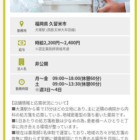
福岡県 久留米市
犬塚駅 (西鉄天神大牟田線)
勤務地
時給2,200円～2,400円
※認定薬剤師資格考慮
給与
非公開
法人名
月～金 09:00～18:00(休憩60分)
土 09:00～13:30(休憩00分)
勤務時間
※週3日～4日
【店舗情報と応需状況について】
■大溝駅から車で15分ほどの立地にあり、主に近隣の病院から内
科の処方箋を応需している、地域密着型の落ち着いた薬局です。
■1日あたりの処方箋枚数は少なめの為、患者様一人ひとりと丁
寧に向き合える環境が整っています。
■現在は薬剤師1名体制で運営しており、地域の方々が処方箋の
有無に関わらず気軽に健康相談に立ち寄れる場所を目指してお