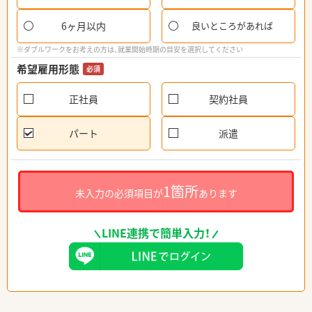
6ヶ月以内
良いところがあれば
※ダブルワークをお考えの方は、就業開始時期の目安を選択してください
希望雇用形態
必須
正社員
契約社員
パート
派遣
1箇所
未入力の必須項目が
あります
LINE連携で簡単入力！