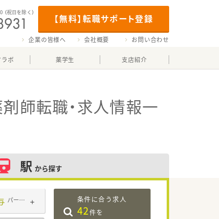
00
（祝日を除く）
【無料】転職サポート登録
企業の皆様へ
会社概要
お問い合わせ
マラボ
薬学生
支店紹介
薬剤師転職・求人情報一
駅
から探す
条件に合う求人
与
パート・アルバイト
42
件を