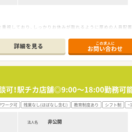
おり、社長から店舗の運営や数字管理の研修を受けることができ
のジョブチェンジも相談の上可能です。
や、病院出身の方も多数活躍しています。
を重視しており、しっかりお休みが取れるように厚めの人員配置
ししやすいフランクな感じのお人柄です。
この求人に
詳細を見る
お問い合わせ
員での募集です。
トの方は基本的に訪問はございません。
院、総合病院など多数の医療機関からの処方箋も受けています。
も取り扱っています。
可！駅チカ店舗◎9:00～18:00勤務可
Ｗワーク可
残業なし(ほぼなし含む)
教育制度あり
シフト制
~
非公開
法人名