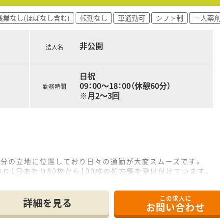
残業なし(ほぼなし含む)
転勤なし
車通勤可
シフト制
一人薬
非公開
法人名
日祝
09：00～18：00（休憩60分）
勤務時間
※月2～3回
5分の立地に位置しており日々の通勤が大変スムーズです。
り1日あたり80枚から100枚の処方箋を受け付けています。
名勤務）と事務員3名および助手1名の体制となります。
この求人に
て】
詳細を見る
お問い合わせ
動となっており早めのご入社が可能な方を急募しています。