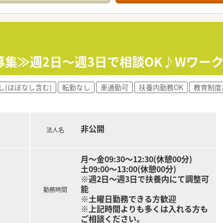
開発しており、現場の薬剤師の意見を集約して作っているので業
る仕組みを作っており、残業時間を削減しています。
する『臨時処方専任薬剤師』を配置しているので、 大幅な残業
研修があるので、着実に慣れて頂けます。
募集≫週2日～週3日で相談OK♪Wワー
＞
況の変化があった場合、雇用形態変更の相談も可能です。
00%。男性育休取得実績(現在8名取得)もあります。
し(ほぼなし含む)
転勤なし
車通勤可
扶養内勤務OK
教育制度
能です。
アを積み活躍できるフィールドがございます。
＞
非公開
法人名
間以内となっており正社員(S1)はみなし残業を超える事はあり
117日＋1日(バースデー休暇)！半休等もシフトに組み込める
異動となります。九州から関東へなど転居を伴う異動がないので
月～金09:30～12:30(休憩00分)
土09:00～13:00(休憩00分)
※週2日～週3日で扶養内にて調整可
プできる環境＞
能
勤務時間
カテーテル・ポンプ処方を行っている店舗もあります。
※土曜日勤務できる方歓迎
師が2名（調剤薬局勤務薬剤師54名）在籍しており、患者様に
※上記時間よりも多くは入れる方も
ご相談ください。