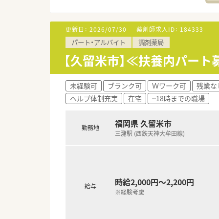
■在宅業務専用システムを自社
報告書も、その場で入力が出来
■臨時処方や急な在宅訪問に対応
更新日：
2026/07/30
薬剤師求人ID：
184333
■運転に不安のある方は3ヶ月
パート・アルバイト
調剤薬局
【久留米市】≪扶養内パート
＜女性もご活躍いただける環境
■ライフイベントやご自身の状
■育休取得率 100％。復帰率1
未経験可
ブランク可
Ｗワーク可
残業な
■子育て中の方は時短勤務も可
ヘルプ体制充実
在宅
~18時までの職場
性別を問わず薬局長等、キャリ
福岡県 久留米市
＜ワークライフバランスを推進
勤務地
■平均の残業時間は10～15時
三潴駅 (西鉄天神大牟田線)
■終日休みカウントの年間休日は
■異動は、基本転居を伴わない
時給2,000円～2,200円
＜スキルアップ・キャリアアッ
給与
■麻薬の取り扱いが多い店舗や
※経験考慮
緩和ケアの資格を持っている薬剤
す。