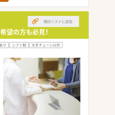
務負荷軽減につながっています。
はありません。
検討リストに追加
ク希望の方も必見！
あり
シフト制
大手チェーン以外
ません。
のでプライベートと両立が可能です。
、地域に根付いた勤務が可能です。
寄り添った仕事を経験することができま