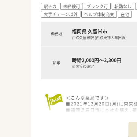
【法人特徴について】
駅チカ
未経験可
ブランク可
転勤なし
■2021年12月に東京証券取
大手チェーン以外
ヘルプ体制充実
在宅
■超高齢化社会において需要が
■全国に多数の店舗を展開して
福岡県 久留米市
勤務地
【求人情報について】
西鉄久留米駅 (西鉄天神大牟田線)
■正社員として勤務していただ
■調剤薬局での実務経験がない
■基本給に加えて薬剤師資格手
時給2,000円～2,300円
給与
※面接後確定
＜こんな薬局です＞
■2021年12月20日(月)に
■福岡県春日市に本社を構え、福岡
■超高齢化社会で必ず必要とな
■オンライン服薬指導(28店舗
＜在宅に不安がある方も安心＞