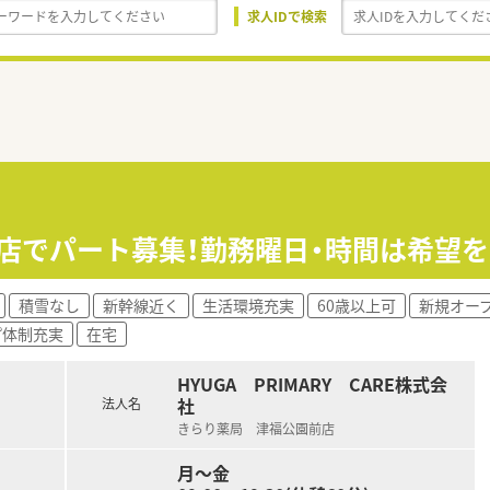
求人IDで検索
門店でパート募集！勤務曜日・時間は希望
積雪なし
新幹線近く
生活環境充実
60歳以上可
新規オー
プ体制充実
在宅
HYUGA PRIMARY CARE株式会
社
法人名
きらり薬局 津福公園前店
月～金