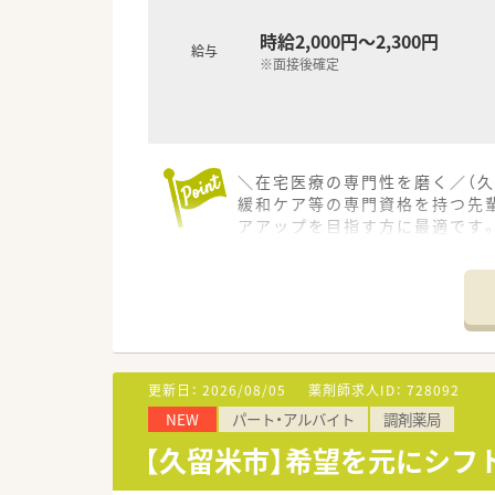
時給2,000円～2,300円
給与
※面接後確定
＼在宅医療の専門性を磨く／（久
緩和ケア等の専門資格を持つ先
アアップを目指す方に最適です
＊------------------------------
【店舗情報と応需状況について】
■最寄り駅である西鉄天神大牟
■2025年夏に開局したばかり
■主な応需科目は在宅医療とな
更新日：
2026/08/05
薬剤師求人ID：
728092
【募集背景と求める人物像につい
NEW
パート・アルバイト
調剤薬局
■今回は体制強化のための欠員
■地域医療への貢献や在宅医療
【久留米市】希望を元にシフ
■業務上での運転免許が必須条件