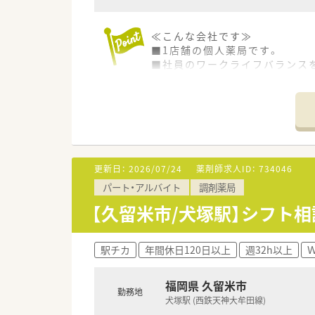
■店舗管理を各薬局長へ任せて
■薬剤師から営業職など社内で
■企業・官公庁出身の未経験の方
≪こんな会社です≫
■1店舗の個人薬局です。
■社員のワークライフバランス
■社長は50代後半の男性で話
≪こんな薬局です≫
■施設の処方など増えており増
■在宅は施設・個人数件でパー
■近隣の内科・小児科や大学病
■一般用医薬品の販売や漢方薬
更新日：
2026/07/24
薬剤師求人ID：
734046
パート・アルバイト
調剤薬局
【久留米市/犬塚駅】シフト相談
駅チカ
年間休日120日以上
週32h以上
福岡県 久留米市
勤務地
犬塚駅 (西鉄天神大牟田線)