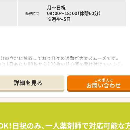
月～日祝
09：00～18：00（休憩60分）
勤務時間
※週4～5日
5分の立地に位置しており日々の通勤が大変スムーズです。
り1日あたり80枚から100枚の処方箋を受け付けています。
名勤務）と事務員3名および助手1名の体制となります。
この求人に
て】
詳細を見る
お問い合わせ
動となっており早めのご入社が可能な方を急募しています。
る調剤実務経験をお持ちの方を歓迎して募集を行っています。
対象で地域医療に情熱を持って貢献したい方を求めています。
を複数展開しており地域密着型の経営を長年行っています。
企業であるため基盤が非常に安定しており安心して働けます。
クOK！日祝のみ、一人薬剤師で対応可能な
貢献を理念に掲げ親しみやすい薬局づくりを進めています。