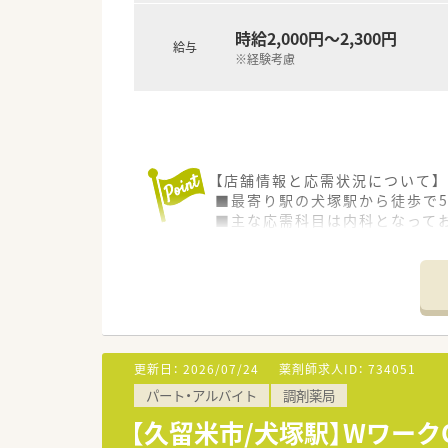
時給2,000円～2,300円
給与
※経験考慮
【店舗情報と応需状況について】
■最寄り駅の犬塚駅から徒歩で
■主な応需科目は内科となってお
■勤務者数は薬剤師5名（常時4
【募集背景と求める人物像につい
■今回は欠員補充に伴う採用活
■日祝日の1人勤務に対応でき
■50代までの幅広い年齢層が
更新日：
2026/07/24
薬剤師求人ID：
734051
【法人特徴について】
パート・アルバイト
調剤薬局
■福岡県や熊本県を中心に薬局
■親会社が東京の医療機器関連
【久留米市/犬塚駅】Wワー
■従業員の幸せと地域社会への