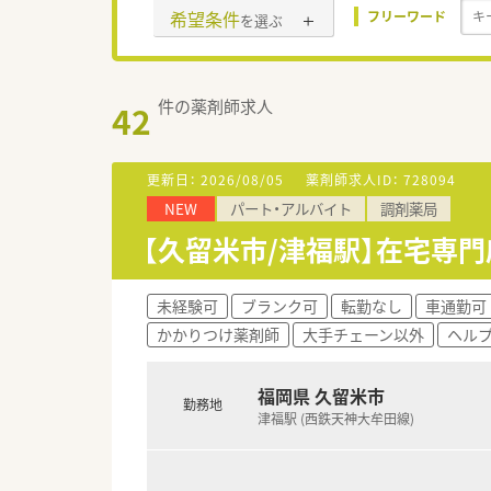
希望条件
フリーワード
を選ぶ
件の薬剤師求人
42
更新日：
2026/08/05
薬剤師求人ID：
728094
NEW
パート・アルバイト
調剤薬局
【久留米市/津福駅】在宅専
未経験可
ブランク可
転勤なし
車通勤可
かかりつけ薬剤師
大手チェーン以外
ヘル
福岡県 久留米市
勤務地
津福駅 (西鉄天神大牟田線)