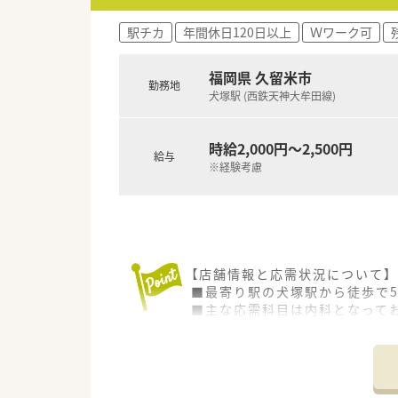
駅チカ
年間休日120日以上
Ｗワーク可
福岡県 久留米市
勤務地
犬塚駅 (西鉄天神大牟田線)
時給2,000円～2,500円
給与
※経験考慮
【店舗情報と応需状況について】
■最寄り駅の犬塚駅から徒歩で
■主な応需科目は内科となってお
■勤務者数は薬剤師5名（常時4
【募集背景と求める人物像につい
■今回は欠員補充に伴う採用活