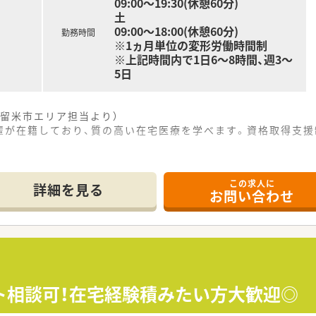
09:00～19:30(休憩60分)
土
09:00～18:00(休憩60分)
勤務時間
※1ヵ月単位の変形労働時間制
※上記時間内で1日6～8時間、週3～
5日
留米市エリア担当より）
輩が在籍しており、質の高い在宅医療を学べます。資格取得支援
。
------------＊
この求人に
詳細を見る
お問い合わせ
田線の津福駅から車で5分ほどの非常にアクセスしやすい場所に
の、新しく非常にきれいな環境で気持ちよく業務に取り組むこと
っており、施設や居宅の患者様への対応を中心とした専門店とし
て】
補充にともなう募集であり、チームに馴染んで協力できる方を歓
の分野において、自ら進んで専門性を高めたいという熱意を持つ
ト相談可！在宅経験積みたい方大歓迎◎
となっており、20代から50代前半までの幅広い方を対象とし