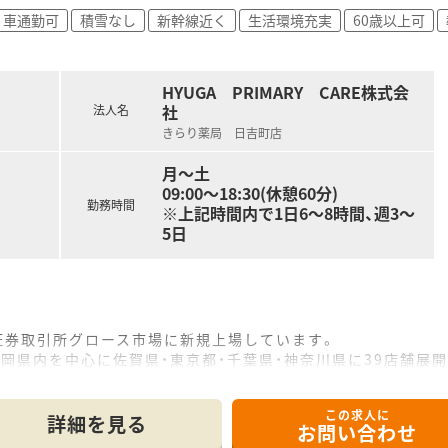
車通勤可
積雪なし
新幹線近く
生活環境充実
60歳以上可
引所グロース市場へ上場を果たしている、安定性と成長性を兼ね備
非常に高まっている在宅医療に特化することで、着実な事業成長
いますが、原則として転居を伴うような異動はないため安心して
HYUGA PRIMARY CARE株式会
社
法人名
きらり薬局 日吉町店
く薬剤師を募集しており、経験やスキルをしっかりと考慮して条
未経験の方や、ブランクがある方であっても事前の相談が可能と
月～土
当などの各種手当が充実しており、安定した収入を得ることが可
09:00～18:30(休憩60分)
勤務時間
※上記時間内で1日6～8時間、週3～
5日
東京証券取引所グロース市場に新規上場しています。
県内を中心に佐賀県・東京都・千葉県・神奈川県に39店舗展開し
る在宅業務に積極的に取り組んでおり着実に成長を続けていま
実施)、地域連携薬局(21店舗)、零売など最先端の取り組みを実
この求人に
詳細を見る
お問い合わせ