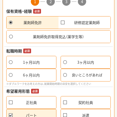
1
2
3
4
保有資格・経験
必須
薬剤師免許
研修認定薬剤師
薬剤師免許取得見込（薬学生等）
転職時期
必須
1ヶ月以内
3ヶ月以内
6ヶ月以内
良いところがあれば
※ダブルワークをお考えの方は、就業開始時期の目安を選択してください
希望雇用形態
必須
正社員
契約社員
パート
派遣