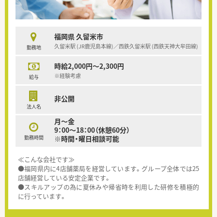
福岡県 久留米市
久留米駅 (JR鹿児島本線)／西鉄久留米駅 (西鉄天神大牟田線)
勤務地
時給2,000円～2,300円
※経験考慮
給与
非公開
法人名
月～金
9：00～18：00（休憩60分）
勤務時間
※時間・曜日相談可能
≪こんな会社です≫
●福岡県内に4店舗薬局を経営しています。グループ全体では25
店舗経営している安定企業です。
●スキルアップの為に夏休みや帰省時を利用した研修を積極的
に行っています。