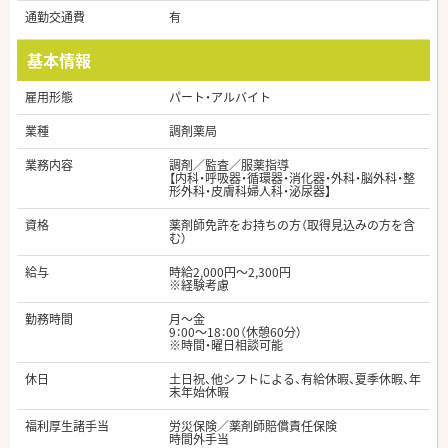
通勤交通費
有
基本情報
雇用形態
パート・アルバイト
業種
調剤薬局
業務内容
調剤／監査／服薬指導
【内科・呼吸器・循環器・消化器・外科・脳外科・整
形外科・皮膚科婦人科・泌尿器】
資格
薬剤師免許をお持ちの方（取得見込みの方を含
む）
給与
時給2,000円～2,300円
※経験考慮
勤務時間
月～金
9：00～18：00（休憩60分）
※時間・曜日相談可能
休日
土日祝、他シフトによる、有給休暇、夏季休暇、年
末年始休暇
福利厚生諸手当
労災保険／薬剤師賠償責任保険
時間外手当