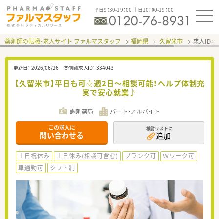
平日9：30-19：00 土日10：00-19：00
薬剤師の転職・求人サイト ファルマスタッフ
福岡県
久留米市
求人ID：
更新日：
2026/06/26
薬剤師求人ID：
334043
【久留米市】平日も可☆週2日～相談可能！ヘルプ体制充
実で安心就業♪
調剤薬局
パート・アルバイト
この求人に
検討リストに
問い合わせる
追加
土日祝休み
土日休み(相談可含む)
ブランク可
Ｗワーク可
車通勤可
シフト制