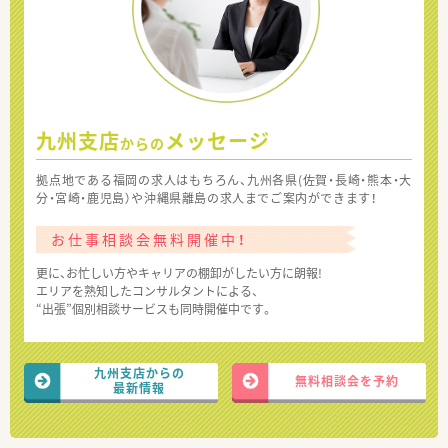
九州支店
メッセージ
からの
拠点地である福岡の求人はもちろん、九州各県(佐賀・長崎・熊本・大
分・宮崎・鹿児島）や沖縄県離島の求人までご案内ができます！
お仕事相談会無料開催中！
更に、お忙しい方やキャリアの棚卸がしたい方に朗報!
エリアを熟知したコンサルタントによる、
“出張”個別相談サービスも同時開催中です。
九州支店からの
無料相談会を予約
最新情報