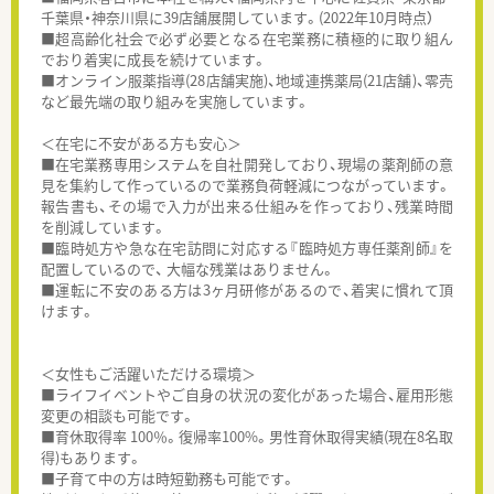
千葉県・神奈川県に39店舗展開しています。(2022年10月時点）
■超高齢化社会で必ず必要となる在宅業務に積極的に取り組ん
でおり着実に成長を続けています。
■オンライン服薬指導(28店舗実施)、地域連携薬局(21店舗)、零売
など最先端の取り組みを実施しています。
＜在宅に不安がある方も安心＞
■在宅業務専用システムを自社開発しており、現場の薬剤師の意
見を集約して作っているので業務負荷軽減につながっています。
報告書も、その場で入力が出来る仕組みを作っており、残業時間
を削減しています。
■臨時処方や急な在宅訪問に対応する『臨時処方専任薬剤師』を
配置しているので、 大幅な残業はありません。
■運転に不安のある方は3ヶ月研修があるので、着実に慣れて頂
けます。
＜女性もご活躍いただける環境＞
■ライフイベントやご自身の状況の変化があった場合、雇用形態
変更の相談も可能です。
■育休取得率 100％。復帰率100%。男性育休取得実績(現在8名取
得)もあります。
■子育て中の方は時短勤務も可能です。