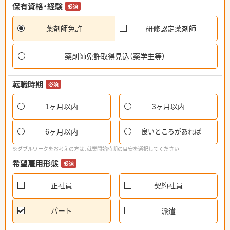
保有資格・経験
必須
薬剤師免許
研修認定薬剤師
薬剤師免許取得見込（薬学生等）
転職時期
必須
1ヶ月以内
3ヶ月以内
6ヶ月以内
良いところがあれば
※ダブルワークをお考えの方は、就業開始時期の目安を選択してください
希望雇用形態
必須
正社員
契約社員
パート
派遣