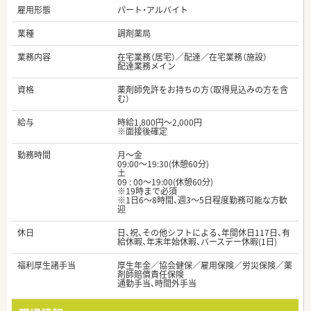
雇用形態
パート・アルバイト
業種
調剤薬局
業務内容
在宅業務（居宅）／配達／在宅業務（施設）
配達業務メイン
資格
薬剤師免許をお持ちの方（取得見込みの方を含
む）
給与
時給1,800円～2,000円
※面接後確定
勤務時間
月～金
09:00～19:30(休憩60分)
土
09 : 00～19:00(休憩60分)
※19時まで必須
※1日6～8時間、週3～5日程度勤務可能な方歓
迎
休日
日、祝、その他シフトによる、年間休日117日、有
給休暇、年末年始休暇、バースデー休暇(1日)
福利厚生諸手当
厚生年金／協会健保／雇用保険／労災保険／薬
剤師賠償責任保険
通勤手当、時間外手当