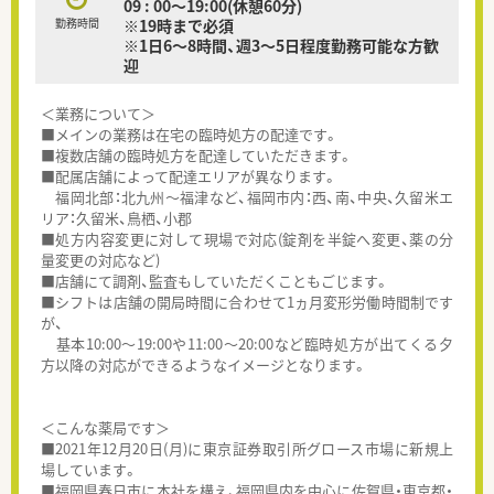
09 : 00～19:00(休憩60分)
勤務時間
※19時まで必須
※1日6～8時間、週3～5日程度勤務可能な方歓
迎
＜業務について＞
■メインの業務は在宅の臨時処方の配達です。
■複数店舗の臨時処方を配達していただきます。
■配属店舗によって配達エリアが異なります。
福岡北部：北九州～福津など、福岡市内：西、南、中央、久留米エ
リア：久留米、鳥栖、小郡
■処方内容変更に対して現場で対応(錠剤を半錠へ変更、薬の分
量変更の対応など)
■店舗にて調剤、監査もしていただくこともごじます。
■シフトは店舗の開局時間に合わせて1ヵ月変形労働時間制です
が、
基本10:00～19:00や11:00～20:00など臨時処方が出てくる夕
方以降の対応ができるようなイメージとなります。
＜こんな薬局です＞
■2021年12月20日(月)に東京証券取引所グロース市場に新規上
場しています。
■福岡県春日市に本社を構え、福岡県内を中心に佐賀県・東京都・