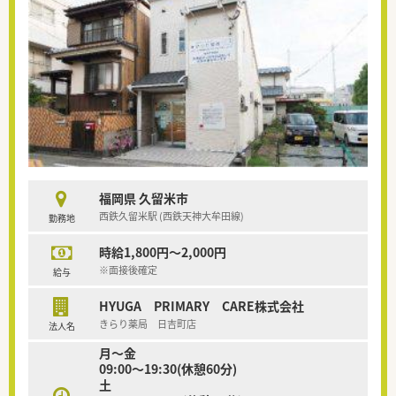
福岡県 久留米市
西鉄久留米駅 (西鉄天神大牟田線)
勤務地
時給1,800円～2,000円
※面接後確定
給与
HYUGA PRIMARY CARE株式会社
きらり薬局 日吉町店
法人名
月～金
09:00～19:30(休憩60分)
土