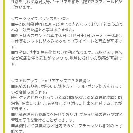
性別を問わず薬局長等、キャリアを積み活躍できるフィールドが
ございます。
＜ワークライフバランスを推進＞
■平均の残業時間は10～15時間以内となっており正社員(S1)は
みなし残業を超える事はありません。
■終日休みカウントの年間休日は117日＋1日(バースデー休暇)！
半休等もシフトに組み込めるのでプライベートと両立が可能で
す。
■異動は、基本転居を伴わない異動となります。九州から関東へ
など転居を伴う異動がないので、地域に根付いた勤務が可能で
す。
＜スキルアップ・キャリアアップできる環境＞
■麻薬の取り扱いが多い店舗やカテーテル・ポンプ処方を行って
いる店舗もあります。
緩和ケアの資格を持っている薬剤師が2名（調剤薬局勤務薬剤師
54名）在籍しており、患者様に寄り添った仕事を経験することが
できます。
■店舗管理を各薬局長へ任せており、社長から店舗の運営や数字
管理の研修を受けることができます。
■薬剤師から営業職など社内でのジョブチェンジも相談の上可
能です。