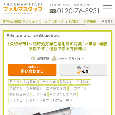
平日9：30-19：00 土日10：00-19：00
薬剤師の転職・求人サイト ファルマスタッフ
福岡県
久留米市
きらり薬
更新日：
2026/06/23
薬剤師求人ID：
500043
【久留米市】≪臨時処方専任薬剤師の募集！≫年齢・経験
不問です♪運転できる方歓迎◎
調剤薬局
パート・アルバイト
この求人に
検討リストに
問い合わせる
追加
駅チカ
未経験可
ブランク可
転勤なし
車通勤可
積雪なし
新幹線近く
生活環境充実
60歳以上可
教育制度あり
シフト制
かかりつけ薬剤師
大手チェーン以外
ヘルプ体制充実
在宅