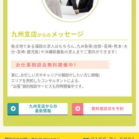
九州支店
メッセージ
からの
拠点地である福岡の求人はもちろん、九州各県(佐賀・長崎・熊本・大
分・宮崎・鹿児島）や沖縄県離島の求人までご案内ができます！
お仕事相談会無料開催中！
更に、お忙しい方やキャリアの棚卸がしたい方に朗報!
エリアを熟知したコンサルタントによる、
“出張”個別相談サービスも同時開催中です。
九州支店からの
無料相談会を予約
最新情報