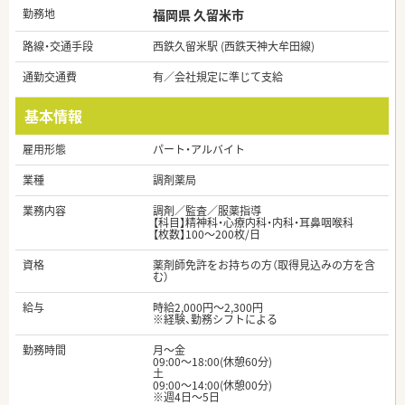
勤務地
福岡県 久留米市
路線・交通手段
西鉄久留米駅 (西鉄天神大牟田線)
通勤交通費
有／会社規定に準じて支給
基本情報
雇用形態
パート・アルバイト
業種
調剤薬局
業務内容
調剤／監査／服薬指導
【科目】精神科・心療内科・内科・耳鼻咽喉科
【枚数】100～200枚/日
資格
薬剤師免許をお持ちの方（取得見込みの方を含
む）
給与
時給2,000円～2,300円
※経験、勤務シフトによる
勤務時間
月～金
09:00～18:00(休憩60分)
土
09:00～14:00(休憩00分)
※週4日～5日