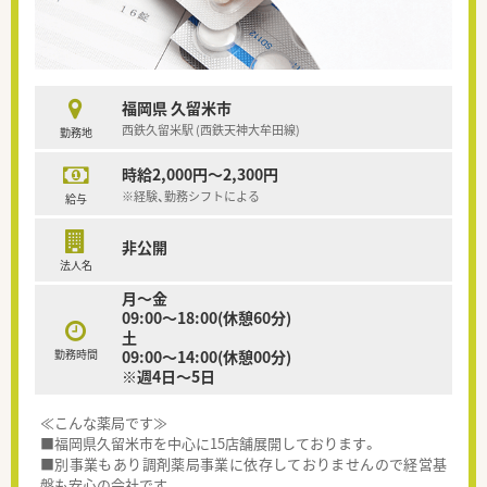
福岡県 久留米市
西鉄久留米駅 (西鉄天神大牟田線)
勤務地
時給2,000円～2,300円
※経験、勤務シフトによる
給与
非公開
法人名
月～金
09:00～18:00(休憩60分)
土
勤務時間
09:00～14:00(休憩00分)
※週4日～5日
≪こんな薬局です≫
■福岡県久留米市を中心に15店舗展開しております。
■別事業もあり調剤薬局事業に依存しておりませんので経営基
盤も安心の会社です。