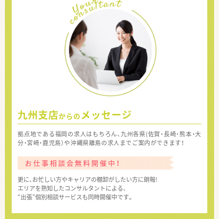
九州支店
メッセージ
からの
拠点地である福岡の求人はもちろん、九州各県(佐賀・長崎・熊本・大
分・宮崎・鹿児島）や沖縄県離島の求人までご案内ができます！
お仕事相談会無料開催中！
更に、お忙しい方やキャリアの棚卸がしたい方に朗報!
エリアを熟知したコンサルタントによる、
“出張”個別相談サービスも同時開催中です。