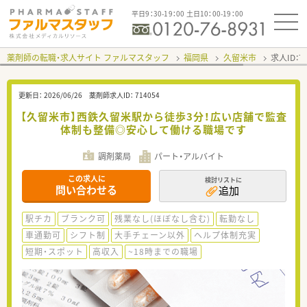
平日9：30-19：00 土日10：00-19：00
薬剤師の転職・求人サイト ファルマスタッフ
福岡県
久留米市
求人ID：
更新日：
2026/06/26
薬剤師求人ID：
714054
【久留米市】西鉄久留米駅から徒歩3分！広い店舗で監査
体制も整備◎安心して働ける職場です
調剤薬局
パート・アルバイト
この求人に
検討リストに
問い合わせる
追加
駅チカ
ブランク可
残業なし(ほぼなし含む)
転勤なし
車通勤可
シフト制
大手チェーン以外
ヘルプ体制充実
短期・スポット
高収入
~18時までの職場