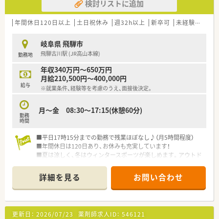
検討リストに追加
年間休日120日以上
土日祝休み
週32h以上
新卒可
未経験可
ブ
岐阜県 飛騨市
飛騨古川駅 (JR高山本線)
勤務地
年収340万円～650万円
月給210,500円～400,000円
給与
※就業条件、経験等を考慮のうえ、面接後決定。
月～金 08:30～17:15(休憩60分)
勤務
時間
■平日17時15分までの勤務で残業ほぼなし♪（月5時間程度）
■年間休日は120日あり、お休みも充実しています！
■夏は涼しく、冬はウィンタースポーツが楽しめます。アウトド
ア派の人にもおすすめ！
■少し北に足をのばせば富山県にもアクセスでき、海鮮を楽しむ
詳細を見る
お問い合わせ
ことなどもできる立地です！
更新日：
2026/07/23
薬剤師求人ID：
546121