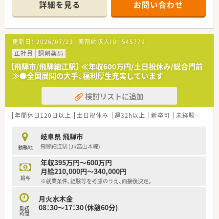
◎薬学生を対象とした「就職企業人気ランキング」でも上位の会
詳細を見る
お問い合わせ
社です
≪お休み・福利厚生・研修等≫
◎年間休日120日以上！
更新日：
2026/07/23
薬剤師求人ID：
545779
◎時短制度はお子様が小学校に就学するまで利用可能
⇒産育休中での休職期間もしっかりサポート！
正社員
調剤薬局
新薬の情報などの教育資料や社内報などの提供により、
【飛騨市/飛騨細江駅】 ≪年収600万円/土日祝休み/総合門前
復帰時も無理なくお仕事を開始出来るよう、取り組んでいま
≫●全国展開の大手、福利厚生充実しています
す
◎薬品使用料の負担やOTCの社割あり！
検討リストに追加
◎e-Learning形式の研修や社内ネットワークを活用した研修を
行い、
病気や疾患について体系的に学ぶことが出来ます。
年間休日120日以上
土日祝休み
週32h以上
新卒可
未経験可
ブ
また、研修認定薬剤師取得に関する費用は全額会社から補助が
出ます
岐阜県 飛騨市
飛騨細江駅 (JR高山本線)
勤務地
≪数字でみる同企業≫
■大学病院・総合病院を中心とした門前薬局への出店割合 約
年収395万円～600万円
63％
月給210,000円～340,000円
■全国の大学病院総数に対する出店割合 約50%
給与
※就業条件、経験等を考慮のうえ、面接後決定。
■従業員の男女比率 4:7（女性が多め）
■育休からの復帰者の社員定着率 97％
月火水木金
■在宅医療の実施実績 90%以上
08：30～17：30（休憩60分)
勤務
■かかりつけ薬剤師の在籍店舗割合 86%
時間