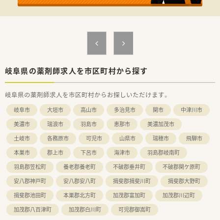
■健康経営にも真剣に取り組む企業！健康経営優良法人ホワイト
500に認定されています。
■住宅支援制度が充実！
＼こんな方にオススメ／
■企業でのお仕事や品質保証のお仕事にご興味のある方
■メーカーでの品質管理や品質保証のご経験がおありの方
■安定した環境でじっくり経験を積みながらお仕事されたい方
岐阜県の薬剤師求人を市区町村から探す
岐阜県の薬剤師求人を市区町村からお探しいただけます。
岐阜市
大垣市
高山市
多治見市
関市
中津川市
美濃市
瑞浪市
羽島市
恵那市
美濃加茂市
土岐市
各務原市
可児市
山県市
瑞穂市
飛騨市
本巣市
郡上市
下呂市
海津市
羽島郡岐南町
羽島郡笠松町
養老郡養老町
不破郡垂井町
不破郡関ケ原町
安八郡神戸町
安八郡安八町
揖斐郡揖斐川町
揖斐郡大野町
揖斐郡池田町
本巣郡北方町
加茂郡富加町
加茂郡川辺町
加茂郡八百津町
加茂郡白川町
可児郡御嵩町