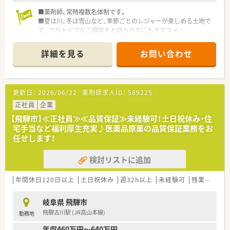
■薬剤師、常時複数名体制です。
■夏は川、冬は雪山など、季節ごとのレジャーが楽しめる土地で
す。アウトドアなご趣味をお持ちの方にもオススメ♪
詳細を見る
お問い合わせ
更新日：
2026/06/22
薬剤師求人ID：
589225
正社員
企業
【飛騨市】≪正社員≫≪品質保証≫未経験可！土日祝休み・住
宅手当など福利厚生充実♪医薬品原薬の品質保証業務をお
任せします！
検討リストに追加
年間休日120日以上
土日祝休み
週32h以上
未経験可
残業なし(ほぼなし含む)
岐阜県 飛騨市
飛騨古川駅 (JR高山本線)
勤務地
年収460万円～640万円