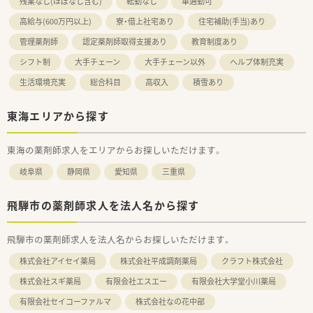
残業なし(ほぼなし含む)
転勤なし
車通勤可
高給与(600万円以上)
寮・借上社宅あり
住宅補助(手当)あり
管理薬剤師
認定薬剤師取得支援あり
教育制度あり
シフト制
大手チェーン
大手チェーン以外
ヘルプ体制充実
生活環境充実
総合科目
高収入
積雪あり
東海エリアから探す
東海の薬剤師求人をエリアからお探しいただけます。
岐阜県
静岡県
愛知県
三重県
飛騨市の薬剤師求人を法人名から探す
飛騨市の薬剤師求人を法人名からお探しいただけます。
株式会社アイセイ薬局
株式会社平成調剤薬局
クラフト株式会社
株式会社スギ薬局
有限会社エスエー
有限会社大学堂小川薬局
有限会社セイコーファルマ
株式会社なの花中部