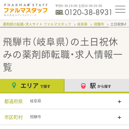
平日9：30-19：00 土日10：00-19：00
薬剤師の転職・求人サイト ファルマスタッフ
岐阜県
飛騨市
土日祝休み
飛騨市（岐阜県）の土日祝休
み
の薬剤師転職・求人情報一
覧
エリア
駅
で探す
から探す
都道府県
岐阜県
市区町村
飛騨市