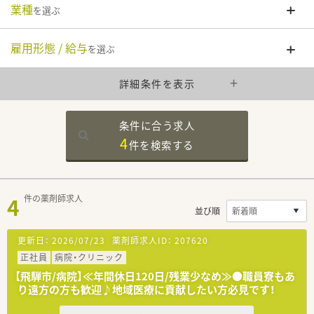
業種
を選ぶ
雇用形態 / 給与
を選ぶ
詳細条件を表示
条件に合う求人
4
件を
検索する
4
件の薬剤師求人
並び順
更新日：
2026/07/23
薬剤師求人ID：
207620
正社員
病院・クリニック
【飛騨市/病院】≪年間休日120日/残業少なめ≫●職員寮もあ
り遠方の方も歓迎♪地域医療に貢献したい方必見です！