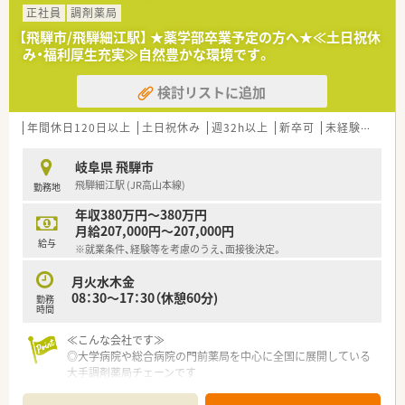
正社員
調剤薬局
【飛騨市/飛騨細江駅】 ★薬学部卒業予定の方へ★≪土日祝休
み・福利厚生充実≫自然豊かな環境です。
検討リストに追加
年間休日120日以上
土日祝休み
週32h以上
新卒可
未経験可
ブ
岐阜県 飛騨市
飛騨細江駅 (JR高山本線)
勤務地
年収380万円～380万円
月給207,000円～207,000円
給与
※就業条件、経験等を考慮のうえ、面接後決定。
月火水木金
08：30～17：30（休憩60分)
勤務
時間
≪こんな会社です≫
◎大学病院や総合病院の門前薬局を中心に全国に展開している
大手調剤薬局チェーンです
◎コンプライアンス重視！安心して業務に臨める体制です