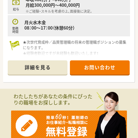
月給300,000円～400,000円
給与
※ご経験・スキルを考慮の上、面接後に決定。
月火水木金
08：00～17：00（休憩60分）
勤務
時間
★次世代育成枠／品質管理職の将来の管理職ポジションの募集
になります。
★経験者歓迎ですが未経験も歓迎いたします！
★安定した環境で着実にステップアップしていくことができま
す！
詳細を見る
お問い合わせ
＼ こんな企業です！ ／
■世界に誇れる付加価値の創造に注力をして半世紀以上の歴史
ある法人です。
■成長を推進する大きな力として、植物や動物など天然物からの
わたしたちがあなたの条件にぴった
抽出技術、成分を単離する精製技術、化学合成の合成技術と多分
りの職場をお探しします。
野の技術を有しており、抽出・精製・合成を組合せた製品化も可能
な高い技術力です。
■技術力と医薬品GMPに準拠した製造管理・品質管理は、幅広い
お客様からの多様なニーズに対応し、厚い信頼を得ています。
■風通しが良く、全従業員に平等にチャンスが与えられる風土。
意欲、能力、成果次第でどんどん仕事が任され、評価が処遇に反
映される点も特徴です！