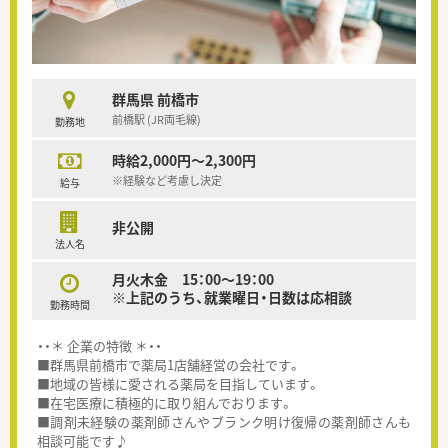
群馬県 前橋市
前橋駅 (JR両毛線)
勤務地
時給2,000円～2,300円
※経験など考慮し決定
給与
非公開
法人名
月火木金 15：00～19：00
※上記のうち、就業曜日・日数は応相談
勤務時間
・・＊ 企業の特徴 ＊・・
■群馬県前橋市で薬局1店舗経営の会社です。
■地域の皆様に愛される薬局を目指しています。
■在宅医療に積極的に取り組んでおります。
■調剤未経験の薬剤師さんやブランク明け復帰の薬剤師さんも
相談可能です♪