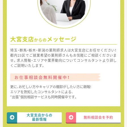
大宮支店
メッセージ
からの
埼玉・群馬・栃木・新潟の薬剤師求人は大宮支店にお任せください！
都内23区でご就業希望の薬剤師さんもお気軽にご相談くださいま
せ。求人情報・エリアや業界動向についてコンサルタントより詳し
くご説明いたします。
お仕事相談会無料開催中！
更に、お忙しい方やキャリアの棚卸がしたい方に朗報!
エリアを熟知したコンサルタントによる、
“出張”個別相談サービスも同時開催中です。
大宮支店からの
無料相談会を予約
最新情報