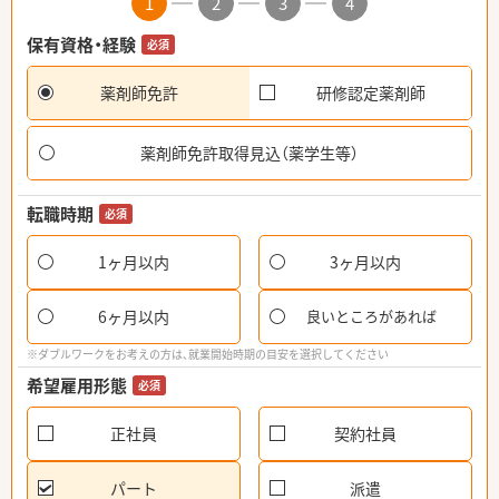
1
2
3
4
保有資格・経験
必須
薬剤師免許
研修認定薬剤師
薬剤師免許取得見込（薬学生等）
転職時期
必須
1ヶ月以内
3ヶ月以内
6ヶ月以内
良いところがあれば
※ダブルワークをお考えの方は、就業開始時期の目安を選択してください
希望雇用形態
必須
正社員
契約社員
パート
派遣