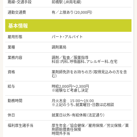
路線・交通手段
前橋駅 (JR両毛線)
通勤交通費
有／上限あり（20,000円）
基本情報
雇用形態
パート・アルバイト
業種
調剤薬局
業務内容
調剤／監査／服薬指導
科目：内科、呼吸器科、アレルギー科、在宅
資格
薬剤師免許をお持ちの方（取得見込みの方を含
む）
給与
時給2,000円～2,300円
※経験など考慮し決定
勤務時間
月火木金 15：00～19：00
※上記のうち、就業曜日・日数は応相談
休日
就業日以外・有給休暇（法定通り）
福利厚生諸手当
厚生年金／協会健保／雇用保険／労災保険／薬
剤師賠償責任保険
時間外手当