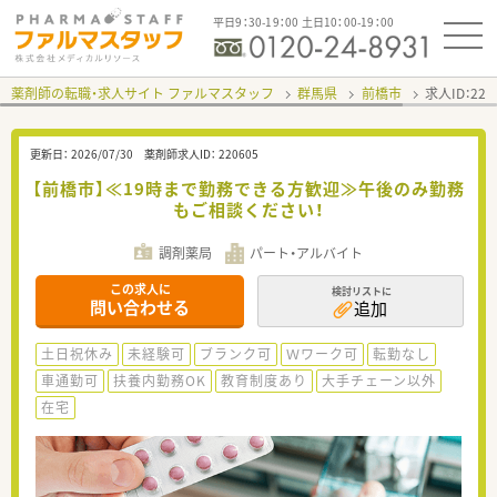
平日9：30-19：00 土日10：00-19：00
薬剤師の転職・求人サイト ファルマスタッフ
群馬県
前橋市
求人ID：22
更新日：
2026/07/30
薬剤師求人ID：
220605
【前橋市】≪19時まで勤務できる方歓迎≫午後のみ勤務
もご相談ください！
調剤薬局
パート・アルバイト
この求人に
検討リストに
問い合わせる
追加
土日祝休み
未経験可
ブランク可
Ｗワーク可
転勤なし
車通勤可
扶養内勤務OK
教育制度あり
大手チェーン以外
在宅