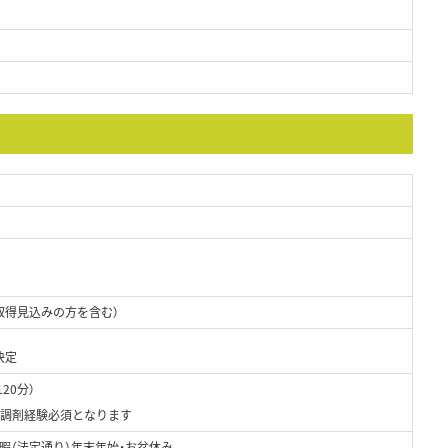
取得見込みの方を含む）
決定
120分）
、調剤経験必須となります
暇（法定通り）年末年始・お盆休み