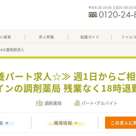
平日9：30-19：00 土日10：00-19：
人検索
求人特集
転職ガイド
ファル
274の薬剤師求人
養パート求人☆≫ 週1日からご
インの調剤薬局 残業なく18時退
調剤薬局
パート・アルバイト
報
職場情報
この求人に