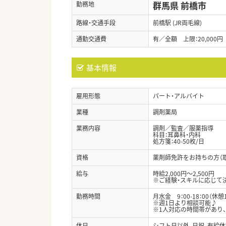
群馬県 前橋市
勤務地
路線・交通手段
前橋駅 (JR両毛線)
通勤交通費
有／全額 上限：20,000円
基本情報
雇用形態
パート・アルバイト
業種
調剤薬局
業務内容
調剤／監査／服薬指導
科目：耳鼻科・内科
処方箋：40-50枚/日
資格
薬剤師免許をお持ちの方（
給与
時給2,000円～2,500円
※ご経験・スキルに応じて
勤務時間
月水金 9：00-18：00（休憩
※週1日より相談可能♪
※1人対応の時間帯があり
休日
シフト日以外、日祝、有給休