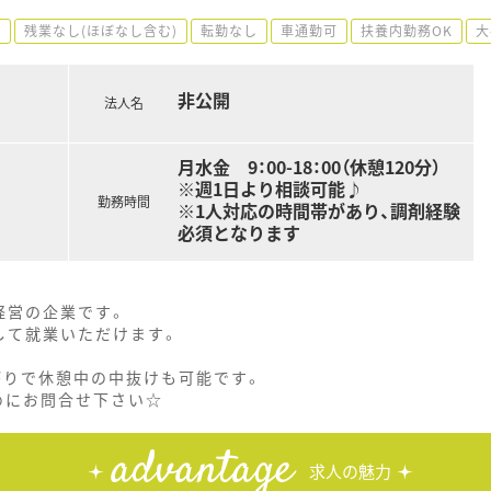
可
残業なし(ほぼなし含む)
転勤なし
車通勤可
扶養内勤務OK
大
非公開
法人名
月水金 9：00-18：00（休憩120分）
※週1日より相談可能♪
勤務時間
※1人対応の時間帯があり、調剤経験
必須となります
経営の企業です。
して就業いただけます。
がりで休憩中の中抜けも可能です。
めにお問合せ下さい☆
advantage
求人の魅力