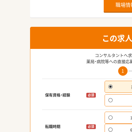
職場情
この求
コンサルタントへ求
薬局・病院等への直接応
1
保有資格・経験
必須
転職時期
必須