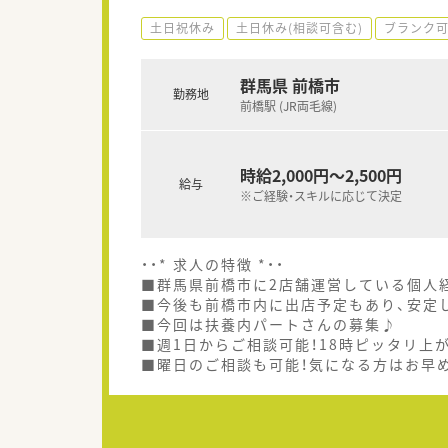
土日祝休み
土日休み(相談可含む)
ブランク
群馬県 前橋市
勤務地
前橋駅 (JR両毛線)
時給2,000円～2,500円
給与
※ご経験・スキルに応じて決定
・・* 求人の特徴 *・・
■群馬県前橋市に2店舗運営している個人
■今後も前橋市内に出店予定もあり、安定
■今回は扶養内パートさんの募集♪
■週1日からご相談可能！18時ピッタリ上
■曜日のご相談も可能！気になる方はお早