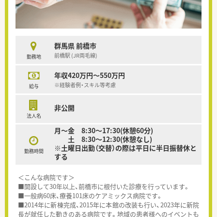
群馬県 前橋市
前橋駅 (JR両毛線)
勤務地
年収420万円～550万円
※経験者例・スキル等考慮
給与
非公開
法人名
月～金 8:30～17:30(休憩60分)
土 8:30～12:30(休憩なし)
※土曜日出勤（交替）の際は平日に半日振替休と
勤務時間
する
＜こんな病院です＞
■開設して30年以上、前橋市に根付いた診療を行っています。
■一般病60床、療養101床のケアミックス病院です。
■2014年に新棟完成、2015年に本館の改装も行い、2023年に新院
長が就任した動きのある病院です。地域の患者様へのイベントも