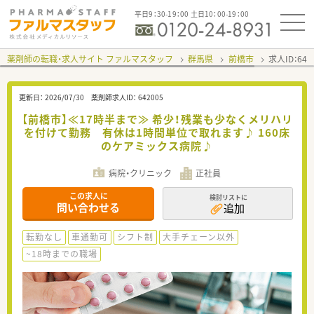
平日9：30-19：00 土日10：00-19：00
薬剤師の転職・求人サイト ファルマスタッフ
群馬県
前橋市
求人ID：64
更新日：
2026/07/30
薬剤師求人ID：
642005
【前橋市】≪17時半まで≫ 希少！残業も少なくメリハリ
を付けて勤務 有休は1時間単位で取れます♪ 160床
のケアミックス病院♪
病院・クリニック
正社員
この求人に
検討リストに
問い合わせる
追加
転勤なし
車通勤可
シフト制
大手チェーン以外
~18時までの職場