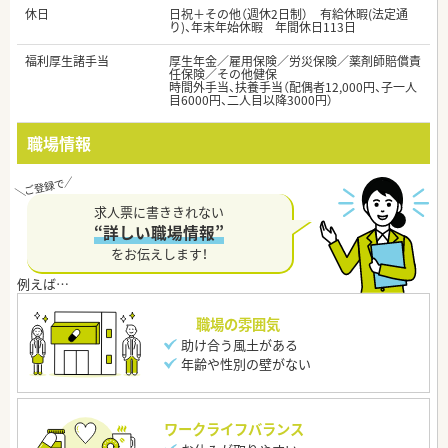
休日
日祝＋その他（週休2日制） 有給休暇(法定通
り)、年末年始休暇 年間休日113日
福利厚生諸手当
厚生年金／雇用保険／労災保険／薬剤師賠償責
任保険／その他健保
時間外手当、扶養手当（配偶者12,000円、子一人
目6000円、二人目以降3000円）
職場情報
求人票に書ききれない
“詳しい職場情報”
をお伝えします！
職場の雰囲気
助け合う風土がある
年齢や性別の壁がない
ワークライフバランス