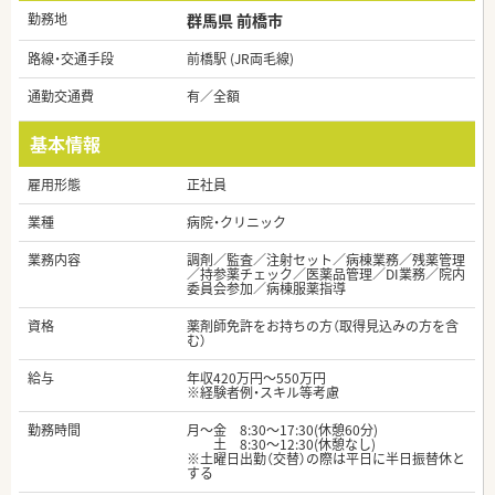
勤務地
群馬県 前橋市
路線・交通手段
前橋駅 (JR両毛線)
通勤交通費
有／全額
基本情報
雇用形態
正社員
業種
病院・クリニック
業務内容
調剤／監査／注射セット／病棟業務／残薬管理
／持参薬チェック／医薬品管理／DI業務／院内
委員会参加／病棟服薬指導
資格
薬剤師免許をお持ちの方（取得見込みの方を含
む）
給与
年収420万円～550万円
※経験者例・スキル等考慮
勤務時間
月～金 8:30～17:30(休憩60分)
土 8:30～12:30(休憩なし)
※土曜日出勤（交替）の際は平日に半日振替休と
する