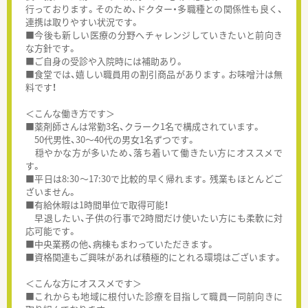
行っております。そのため、ドクター・多職種との関係性も良く、
連携は取りやすい状況です。
■今後も新しい医療の分野へチャレンジしていきたいと前向き
な方針です。
■ご自身の受診や入院時には補助あり。
■食堂では、嬉しい職員用の割引商品があります。お味噌汁は無
料です！
＜こんな働き方です＞
■薬剤師さんは常勤3名、クラーク1名で構成されています。
50代男性、30～40代の男女1名ずつです。
穏やかな方が多いため、落ち着いて働きたい方にオススメで
す。
■平日は8:30～17:30で比較的早く帰れます。残業もほとんどご
ざいません。
■有給休暇は1時間単位で取得可能！
早退したい、子供の行事で2時間だけ使いたい方にも柔軟に対
応可能です。
■中央業務の他、病棟もまわっていただきます。
■資格関連もご興味があれば積極的にとれる環境はございます。
＜こんな方にオススメです＞
■これからも地域に根付いた診療を目指して職員一同前向きに