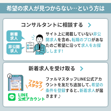
希望の求人が見つからない…という方は
コンサルタントに相談する
サイト上に掲載していない
非公
開求人
を含め、
転職のプロ
があな
たのご希望に沿って
求人をお探
しします！
新着求人を受け取る
ファルマスタッフLINE公式アカ
ウントを友だち追加して、
希望の
条件を登録
すると、
新着求人
が届
きます♪