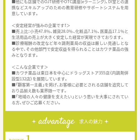
■他にも店舗でのOJT研修やOTC講座(eラーニング)、DI室との連
携などスキルアップのための教育研修やサポートシステムを用
意しています。
＜安定経営が強みの企業です！＞
■売上比：小売47.8％、雑貨28.0％、化粧品7.1％、医薬品17.1％と
生活用品の売上が大きく安定した経営が実現できております。
■診療報酬の改定など年々調剤薬局の収益は厳しい見通しとな
る中で、その他部門で安定収益を得られることはカワチ薬品の強
みとなります。
＜こんな企業です＞
■カワチ薬品は東日本を中心にドラッグストア355店（内調剤併
設型132店）を展開しています。
■「顧客第一主義」を掲げ、お客様に必要とされる店舗を追究して
おり品揃え数も業界随一です。
■「地域の人々の健康を支えたい」という思いを大事にされてい
る方、ぜひご応募ください。
advantage
求人の魅力