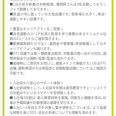
■1日の処方枚数は40枚程度。薬剤師さんは5名在籍しておりシ
フトで勤務しております。
■県道13号に面している大型店舗です。駐車場も大きく、来店・
通勤しやすい店舗です。
＜豊富なキャリアプランをご用意＞
■自宅通勤のエリア社員と転居を伴う異動のあるナショナル社
員の2コースからご選択頂きます。
■勤務薬剤師だけでなく、薬局長や管理職、幹部候補としてのキ
ャリアビジョンも描けます。
■OTC店舗では第一類医薬品販売、市販薬の問い合わせ対応、調
剤併設店では調剤・投薬・監査も加わります。
■面接時にご意向をお伺いし、接客メインで頑張りたい方はOTC
店舗、調剤希望の方は併設店と初期配属店舗についてはご相談が
可能です。
＜入社前から安心のサポート体制＞
■入社前研修として、入社前半年間は通信教育でチェーンストア
の仕組みやビジネスマナーを習得致します。
■入社後3日間は、新人教育研修を実施。同期生と親睦を深め、仕
事の予備知識や計数管理の基礎を学びます。
■入社1～3年目の方を対象に集中研修もございます。より高度
な技能を身に付け、会社の将来についても理解を深めます。