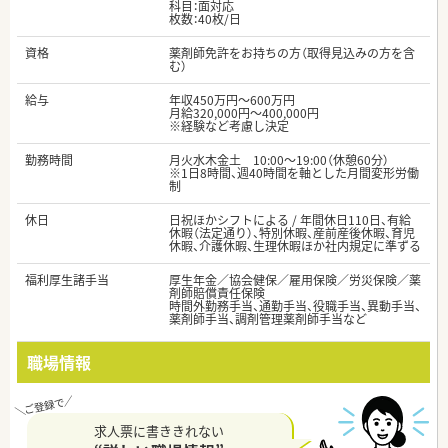
科目：面対応
枚数：40枚/日
資格
薬剤師免許をお持ちの方（取得見込みの方を含
む）
給与
年収450万円～600万円
月給320,000円～400,000円
※経験など考慮し決定
勤務時間
月火水木金土 10:00～19:00（休憩60分）
※1日8時間、週40時間を軸とした月間変形労働
制
休日
日祝ほかシフトによる / 年間休日110日、有給
休暇（法定通り）、特別休暇、産前産後休暇、育児
休暇、介護休暇、生理休暇ほか社内規定に準ずる
福利厚生諸手当
厚生年金／協会健保／雇用保険／労災保険／薬
剤師賠償責任保険
時間外勤務手当、通勤手当、役職手当、異動手当、
薬剤師手当、調剤管理薬剤師手当など
職場情報
求人票に書ききれない