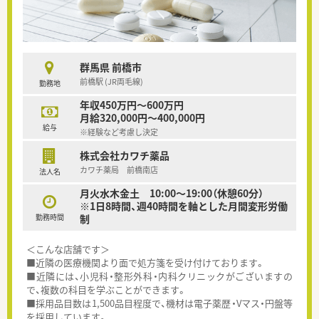
群馬県 前橋市
前橋駅 (JR両毛線)
勤務地
年収450万円～600万円
月給320,000円～400,000円
給与
※経験など考慮し決定
株式会社カワチ薬品
カワチ薬局 前橋南店
法人名
月火水木金土 10:00～19:00（休憩60分）
※1日8時間、週40時間を軸とした月間変形労働
勤務時間
制
＜こんな店舗です＞
■近隣の医療機関より面で処方箋を受け付けております。
■近隣には、小児科・整形外科・内科クリニックがございますの
で、複数の科目を学ぶことができます。
■採用品目数は1,500品目程度で、機材は電子薬歴・Vマス・円盤等
を採用しています。