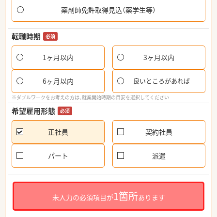
薬剤師免許取得見込（薬学生等）
転職時期
必須
1ヶ月以内
3ヶ月以内
6ヶ月以内
良いところがあれば
※ダブルワークをお考えの方は、就業開始時期の目安を選択してください
希望雇用形態
必須
正社員
契約社員
パート
派遣
1箇所
未入力の必須項目が
あります