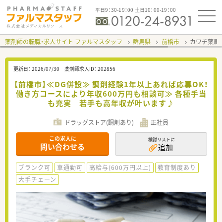
平日9：30-19：00 土日10：00-19：00
薬剤師の転職・求人サイト ファルマスタッフ
群馬県
前橋市
カワチ薬局
更新日：
2026/07/30
薬剤師求人ID：
202856
【前橋市】≪DG併設≫ 調剤経験1年以上あれば応募OK！
働き方コースにより年収600万円も相談可≫ 各種手当
も充実 若手も高年収が叶います♪
ドラッグストア(調剤あり)
正社員
この求人に
検討リストに
問い合わせる
追加
ブランク可
車通勤可
高給与(600万円以上)
教育制度あり
大手チェーン