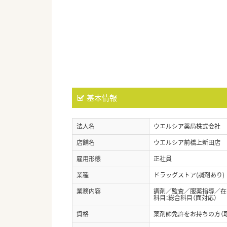
基本情報
法人名
ウエルシア薬局株式会社
店舗名
ウエルシア前橋上新田店
雇用形態
正社員
業種
ドラッグストア(調剤あり)
業務内容
調剤／監査／服薬指導／在宅
科目：総合科目（面対応）
資格
薬剤師免許をお持ちの方（