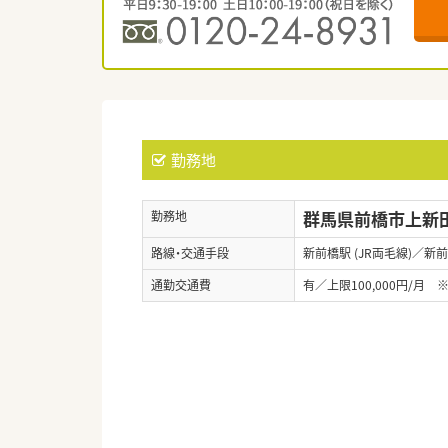
勤務地
群馬県前橋市上新田町
勤務地
路線・交通手段
新前橋駅 (JR両毛線)／新前
通勤交通費
有／上限100,000円/月