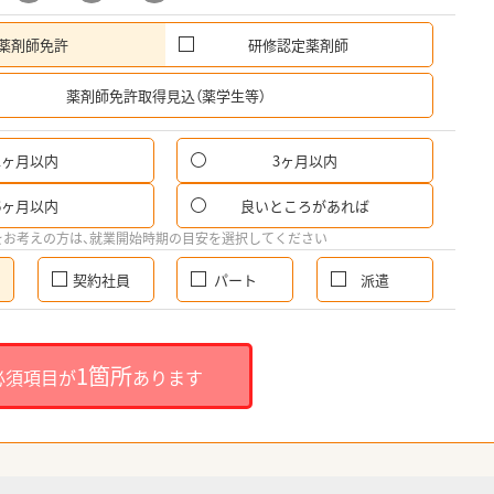
薬剤師免許
研修認定薬剤師
希
薬剤師免許取得見込（薬学生等）
1ヶ月以内
3ヶ月以内
6ヶ月以内
良いところがあれば
をお考えの方は、就業開始時期の目安を選択してください
契約社員
パート
派遣
1箇所
必須項目が
あります