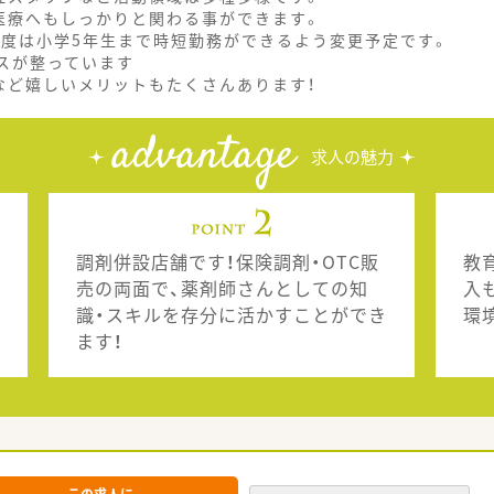
医療へもしっかりと関わる事ができます。
制度は小学5年生まで時短勤務ができるよう変更予定です。
スが整っています
など嬉しいメリットもたくさんあります！
advantage
求人の魅力
調剤併設店舗です！保険調剤・OTC販
教
売の両面で、薬剤師さんとしての知
入
識・スキルを存分に活かすことができ
環
ます！