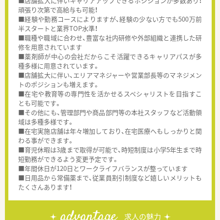
■店舗拡大に伴いキャリアアップできるポジションが多数あり！
頑張り次第で高給与も可能！
■経験や勤務コースによりますが、経験の少ない方でも500万前
半スタートと業界TOP水準！
■職種や職域に合わせ、豊富な社内研修や外部組織と連携した研
修を用意されています
■薬剤師が中心の会社だからこそ活躍できるキャリアパスが多
種多様に用意されています。
■店舗拡大に伴い、エリアマネジャーや営業部長等のマネジメン
トのポジションも増えます。
■在宅や教育等の専門性を活かせるスペシャリストを目指すこ
とも可能です。
■その他にも、管理部門や商品部門等の本社スタッフなど活動領
域は多種多様です。
■在宅実施店舗は年々増加しており、在宅医療へもしっかりと関
わる事ができます。
■育児休暇は3歳まで取得が可能で、時短制度は小学5年生まで時
短勤務ができるよう変更予定です。
■年間休日が120日とワークライフバランスが整っています
■日用品から常備薬まで、従業員割引制度など嬉しいメリットも
たくさんあります！
advantage
求人の魅力