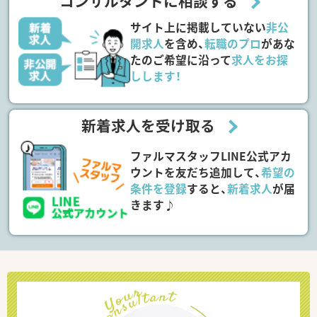
コンサルタントに相談する
サイト上に掲載していない
非公
開求人
を含め、
転職のプロ
があな
たのご希望に沿って
求人をお探
しします！
新着求人を受け取る
ファルマスタッフLINE公式アカ
ウントを友だち追加して、
希望の
条件を登録
すると、
新着求人
が届
きます♪