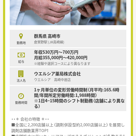
群馬県 高崎市
倉賀野駅 (JR高崎線)
勤務地
年収530万円～700万円
月給355,000円～420,000円
給与
※経験や選択コースにより異なります
ウエルシア薬局株式会社
ウエルシア 高崎中居店
法人名
1ヶ月単位の変形労働時間制（月平均:165.6時
間/年間所定労働時間:1,988時間）
※1日4~15時間のシフト制勤務（店舗により異な
勤務時間
る）
・・＊ 会社の特徴 ＊・・
■全国に2,200店舗以上（調剤併設型約2,000店舗以上）を展開し
調剤店舗数業界TOP！