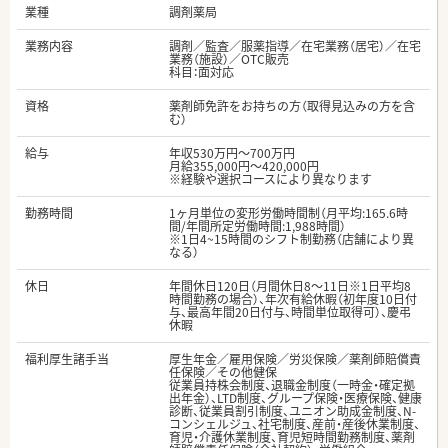
業種
調剤薬局
業務内容
調剤／監査／服薬指導／在宅業務（居宅）／在宅
業務（施設）／OTC販売
科目：面対応
資格
薬剤師免許をお持ちの方（取得見込みの方を含
む）
給与
年収530万円～700万円
月給355,000円～420,000円
※経験や選択コースにより異なります
勤務時間
1ヶ月単位の変形労働時間制（月平均:165.6時
間/年間所定労働時間:1,988時間）
※1日4~15時間のシフト制勤務（店舗により異
なる）
休日
年間休日120日（月間休日8～11日※1日平均8
時間勤務の場合）、年次有給休暇（初年度10日付
与、最高年間20日付与、時間単位取得可）、慶弔
休暇
福利厚生諸手当
厚生年金／雇用保険／労災保険／薬剤師賠償責
任保険／その他健保
従業員持株会制度、退職金制度（一時金・確定拠
出年金）、LTD制度、グループ保険・医療保険、健康
診断、従業員割引制度、ユニオン助成金制度、N-
コンシェルジュ、社宅制度、産前・産後休業制度、
育児・介護休業制度、育児短時間勤務制度、薬剤