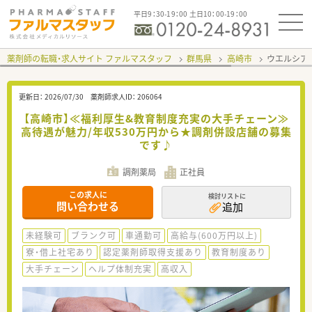
平日9：30-19：00 土日10：00-19：00
薬剤師の転職・求人サイト ファルマスタッフ
群馬県
高崎市
ウエルシア
更新日：
2026/07/30
薬剤師求人ID：
206064
【高崎市】≪福利厚生&教育制度充実の大手チェーン≫
高待遇が魅力/年収530万円から★調剤併設店舗の募集
です♪
調剤薬局
正社員
この求人に
検討リストに
問い合わせる
追加
未経験可
ブランク可
車通勤可
高給与(600万円以上)
寮・借上社宅あり
認定薬剤師取得支援あり
教育制度あり
大手チェーン
ヘルプ体制充実
高収入