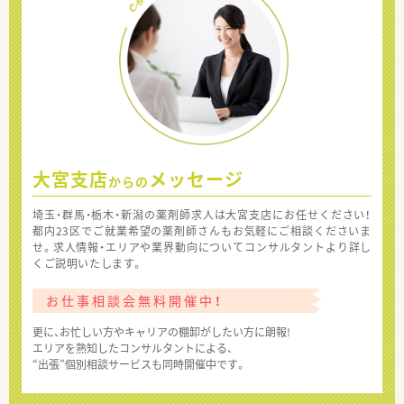
大宮支店
メッセージ
からの
埼玉・群馬・栃木・新潟の薬剤師求人は大宮支店にお任せください！
都内23区でご就業希望の薬剤師さんもお気軽にご相談くださいま
せ。求人情報・エリアや業界動向についてコンサルタントより詳し
くご説明いたします。
お仕事相談会無料開催中！
更に、お忙しい方やキャリアの棚卸がしたい方に朗報!
エリアを熟知したコンサルタントによる、
“出張”個別相談サービスも同時開催中です。