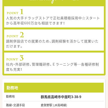
人気の大手ドラッグストアで正社員積極採用中☆スタート
から高年収600万台も相談できます！
調剤併設店での就業のため、調剤経験を活かして就業いた
だけます。
社内・外部研修、管理職研修、Ｅラーニング等…各種研修制
度も充実！
勤務地
勤務地
群馬県高崎市中居町3-38-9
路線・交通手段
倉賀野駅 (JR高崎線)