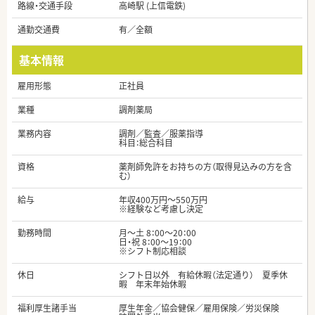
路線・交通手段
高崎駅 (上信電鉄)
通勤交通費
有／全額
基本情報
雇用形態
正社員
業種
調剤薬局
業務内容
調剤／監査／服薬指導
科目：総合科目
資格
薬剤師免許をお持ちの方（取得見込みの方を含
む）
給与
年収400万円～550万円
※経験など考慮し決定
勤務時間
月～土 8：00～20：00
日・祝 8：00～19：00
※シフト制応相談
休日
シフト日以外 有給休暇（法定通り） 夏季休
暇 年末年始休暇
福利厚生諸手当
厚生年金／協会健保／雇用保険／労災保険