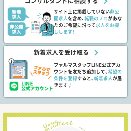
コンサルタントに相談する
サイト上に掲載していない
非公
開求人
を含め、
転職のプロ
があな
たのご希望に沿って
求人をお探
しします！
新着求人を受け取る
ファルマスタッフLINE公式アカ
ウントを友だち追加して、
希望の
条件を登録
すると、
新着求人
が届
きます♪