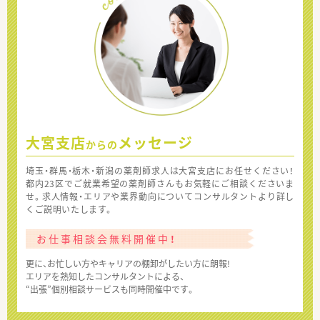
大宮支店
メッセージ
からの
埼玉・群馬・栃木・新潟の薬剤師求人は大宮支店にお任せください！
都内23区でご就業希望の薬剤師さんもお気軽にご相談くださいま
せ。求人情報・エリアや業界動向についてコンサルタントより詳し
くご説明いたします。
お仕事相談会無料開催中！
更に、お忙しい方やキャリアの棚卸がしたい方に朗報!
エリアを熟知したコンサルタントによる、
“出張”個別相談サービスも同時開催中です。