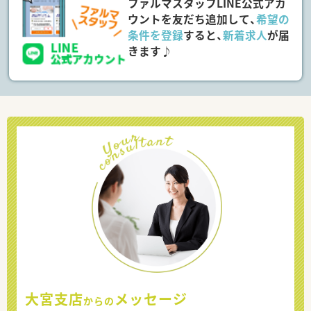
ファルマスタッフLINE公式アカ
ウントを友だち追加して、
希望の
条件を登録
すると、
新着求人
が届
きます♪
大宮支店
メッセージ
からの