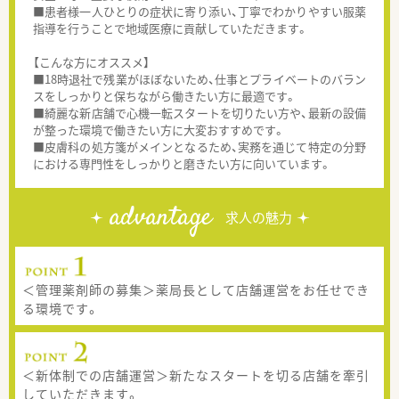
■患者様一人ひとりの症状に寄り添い、丁寧でわかりやすい服薬
指導を行うことで地域医療に貢献していただきます。
【こんな方にオススメ】
■18時退社で残業がほぼないため、仕事とプライベートのバラン
スをしっかりと保ちながら働きたい方に最適です。
■綺麗な新店舗で心機一転スタートを切りたい方や、最新の設備
が整った環境で働きたい方に大変おすすめです。
■皮膚科の処方箋がメインとなるため、実務を通じて特定の分野
における専門性をしっかりと磨きたい方に向いています。
advantage
求人の魅力
＜管理薬剤師の募集＞薬局長として店舗運営をお任せでき
る環境です。
＜新体制での店舗運営＞新たなスタートを切る店舗を牽引
していただきます。