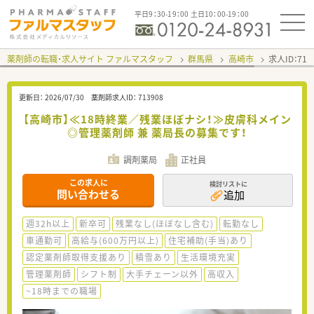
平日9：30-19：00 土日10：00-19：00
薬剤師の転職・求人サイト ファルマスタッフ
群馬県
高崎市
求人ID：71
更新日：
2026/07/30
薬剤師求人ID：
713908
【高崎市】≪18時終業／残業ほぼナシ！≫皮膚科メイン
◎管理薬剤師 兼 薬局長の募集です！
調剤薬局
正社員
この求人に
検討リストに
問い合わせる
追加
週32h以上
新卒可
残業なし(ほぼなし含む)
転勤なし
車通勤可
高給与(600万円以上)
住宅補助(手当)あり
認定薬剤師取得支援あり
積雪あり
生活環境充実
管理薬剤師
シフト制
大手チェーン以外
高収入
~18時までの職場