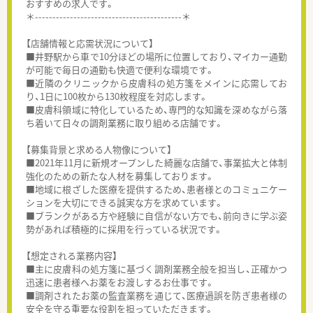
おすすめの求人です。
＊------------------------------------------＊
【店舗情報と応需状況について】
■井野駅から車で10分ほどの場所に位置しており、マイカー通勤
が可能で毎日の通勤も快適で便利な環境です。
■近隣のクリニックから皮膚科の処方箋をメインに応需してお
り、1日に100枚から130枚程度を対応します。
■皮膚科領域に特化しているため、専門的な知識を深めながら落
ち着いて日々の調剤業務に取り組める店舗です。
【募集背景と求める人物像について】
■2021年11月に新規オープンした綺麗な店舗で、事業拡大と体制
強化のための新たな人材を募集しております。
■地域に根ざした医療を提供するため、患者様とのコミュニケー
ションを大切にできる誠実な方を求めています。
■ブランクがある方や経験に自信がない方でも、前向きに学ぶ姿
勢があれば積極的に採用を行っている状況です。
【想定される業務内容】
■主に皮膚科の処方箋に基づく調剤業務全般を担当し、正確かつ
迅速に患者様へお薬をお渡しするお仕事です。
■調剤されたお薬の監査業務を通じて、医療過誤を防ぎ患者様の
安全を守る重要な役割を担っていただきます。