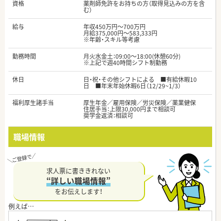
資格
薬剤師免許をお持ちの方（取得見込みの方を含
む）
給与
年収450万円～700万円
月給375,000円～583,333円
※年齢・スキル等考慮
勤務時間
月火水金土：09:00～18:00(休憩60分)
※上記で週40時間シフト制勤務
休日
日・祝・その他シフトによる ■有給休暇10
日 ■年末年始休暇6日（12/29~1/3）
福利厚生諸手当
厚生年金／雇用保険／労災保険／薬業健保
住居手当：上限30,000円まで相談可
奨学金返済：相談可
職場情報
求人票に書ききれない
“詳しい職場情報”
をお伝えします！