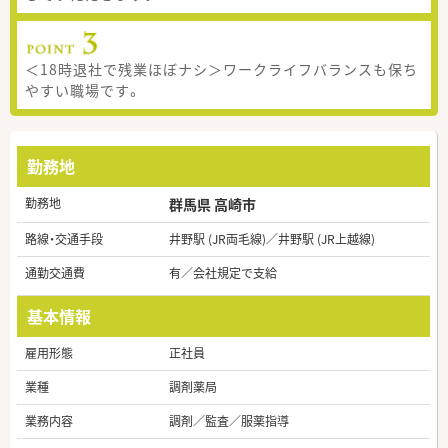
＜18時退社で残業ほぼナシ＞ワークライフバランスも保ち
やすい職場です。
勤務地
勤務地
群馬県 高崎市
路線・交通手段
井野駅 (JR両毛線)／井野駅 (JR上越線)
通勤交通費
有／会社規定で支給
基本情報
雇用形態
正社員
業種
調剤薬局
業務内容
調剤／監査／服薬指導