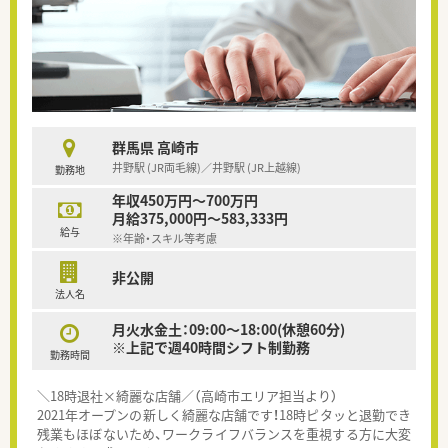
群馬県 高崎市
井野駅 (JR両毛線)／井野駅 (JR上越線)
勤務地
年収450万円～700万円
月給375,000円～583,333円
給与
※年齢・スキル等考慮
非公開
法人名
月火水金土：09:00～18:00(休憩60分)
※上記で週40時間シフト制勤務
勤務時間
＼18時退社×綺麗な店舗／（高崎市エリア担当より）
2021年オープンの新しく綺麗な店舗です！18時ピタッと退勤でき
残業もほぼないため、ワークライフバランスを重視する方に大変