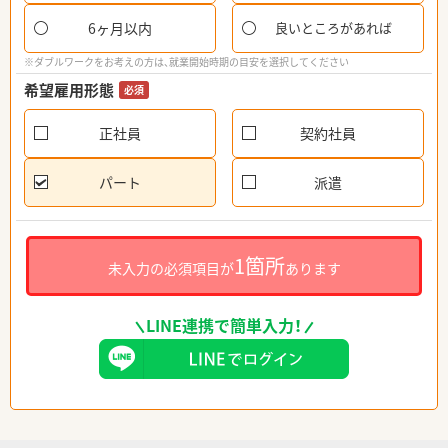
6ヶ月以内
良いところがあれば
※ダブルワークをお考えの方は、就業開始時期の目安を選択してください
希望雇用形態
必須
正社員
契約社員
パート
派遣
1箇所
未入力の必須項目が
あります
LINE連携で簡単入力！