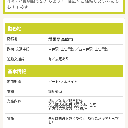
在宅、介護施設の処方もあり！ 幅広くご経験したい方にも
おすすめ★
勤務地
勤務地
群馬県 高崎市
路線・交通手段
吉井駅 (上信電鉄)／西吉井駅 (上信電鉄)
通勤交通費
有／規定あり
基本情報
雇用形態
パート・アルバイト
業種
調剤薬局
業務内容
調剤／監査／服薬指導
処方箋応需科目：整形外科・在宅
処方箋応需枚数：100枚/日
資格
薬剤師免許をお持ちの方（取得見込みの方を含
む）