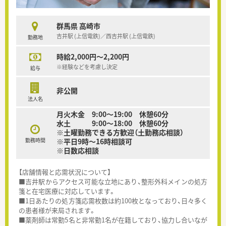
群馬県 高崎市
吉井駅 (上信電鉄)／西吉井駅 (上信電鉄)
勤務地
時給2,000円～2,200円
※経験などを考慮し決定
給与
非公開
法人名
月火木金 9:00～19:00 休憩60分
水土 9:00～18:00 休憩60分
※土曜勤務できる方歓迎（土勤務応相談）
勤務時間
※平日9時～16時相談可
※日数応相談
【店舗情報と応需状況について】
■吉井駅からアクセス可能な立地にあり、整形外科メインの処方
箋と在宅医療に対応しています。
■1日あたりの処方箋応需枚数は約100枚となっており、日々多く
の患者様が来局されます。
■薬剤師は常勤5名と非常勤1名が在籍しており、協力し合いなが