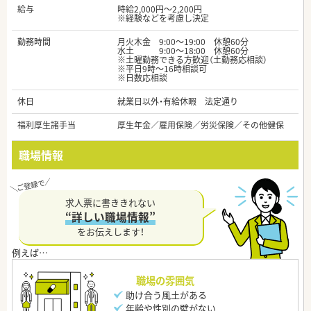
給与
時給2,000円～2,200円
※経験などを考慮し決定
勤務時間
月火木金 9:00～19:00 休憩60分
水土 9:00～18:00 休憩60分
※土曜勤務できる方歓迎（土勤務応相談）
※平日9時～16時相談可
※日数応相談
休日
就業日以外・有給休暇 法定通り
福利厚生諸手当
厚生年金／雇用保険／労災保険／その他健保
職場情報
求人票に書ききれない
“詳しい職場情報”
をお伝えします！
職場の雰囲気
助け合う風土がある
年齢や性別の壁がない