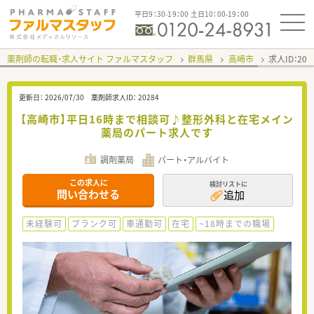
平日9：30-19：00 土日10：00-19：00
薬剤師の転職・求人サイト ファルマスタッフ
群馬県
高崎市
求人ID：20
更新日：
2026/07/30
薬剤師求人ID：
20284
【高崎市】平日16時まで相談可♪整形外科と在宅メイン
薬局のパート求人です
調剤薬局
パート・アルバイト
この求人に
検討リストに
問い合わせる
追加
未経験可
ブランク可
車通勤可
在宅
~18時までの職場