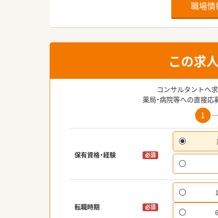
職場情
この求
コンサルタントへ求
薬局・病院等への直接応
1
保有資格・経験
必須
転職時期
必須