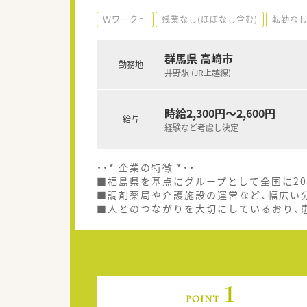
Ｗワーク可
残業なし(ほぼなし含む)
転勤な
群馬県 高崎市
勤務地
井野駅 (JR上越線)
時給2,300円～2,600円
給与
経験など考慮し決定
・・* 企業の特徴 *・・
■福島県を基点にグループとして全国に20
■調剤薬局や介護施設の運営など、幅広い
■人とのつながりを大切にしているおり、