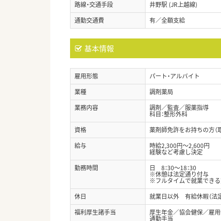
路線・交通手段
井野駅 (JR上越線)
通勤交通費
有／全額支給
基本情報
雇用形態
パート・アルバイト
業種
調剤薬局
業務内容
調剤／監査／服薬指導
科目：整形外科
資格
薬剤師免許をお持ちの方（
給与
時給2,300円～2,600円
経験など考慮し決定
勤務時間
日 8：30～18：30
※休憩は法定通り付与
※フルタイムで就業できる
休日
就業日以外 有給休暇（法
福利厚生諸手当
厚生年金／協会健保／雇用
通勤手当