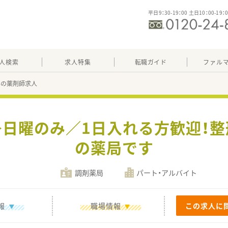
平日9：30-19：00 土日10：00-19：
人検索
求人特集
転職ガイド
ファル
34の薬剤師求人
≫日曜のみ／1日入れる方歓迎！
の薬局です
調剤薬局
パート・アルバイト
報
職場情報
この求人に