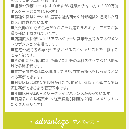
頑張り次第で高給与も可能！
■経験や勤務コースによりますが、経験の少ない方でも500万前
半スタートと業界TOP水準！
■職種や職域に合わせ、豊富な社内研修や外部組織と連携した研
修を用意されています
■薬剤師が中心の会社だからこそ活躍できるキャリアパスが多
種多様に用意されています。
■店舗拡大に伴い、エリアマネジャーや営業部長等のマネジメン
トのポジションも増えます。
■在宅や教育等の専門性を活かせるスペシャリストを目指すこ
とも可能です。
■その他にも、管理部門や商品部門等の本社スタッフなど活動領
域は多種多様です。
■在宅実施店舗は年々増加しており、在宅医療へもしっかりと関
わる事ができます。
■育児休暇は3歳まで取得が可能で、時短制度は小学5年生まで時
短勤務ができるよう変更予定です。
■年間休日が120日とワークライフバランスが整っています
■日用品から常備薬まで、従業員割引制度など嬉しいメリットも
たくさんあります！
advantage
求人の魅力