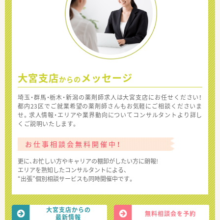
大宮支店
メッセージ
からの
埼玉・群馬・栃木・新潟の薬剤師求人は大宮支店にお任せください！
都内23区でご就業希望の薬剤師さんもお気軽にご相談くださいま
せ。求人情報・エリアや業界動向についてコンサルタントより詳し
くご説明いたします。
お仕事相談会無料開催中！
更に、お忙しい方やキャリアの棚卸がしたい方に朗報!
エリアを熟知したコンサルタントによる、
“出張”個別相談サービスも同時開催中です。
大宮支店からの
無料相談会を予約
最新情報