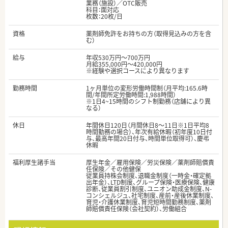
業務（施設）／OTC販売
科目：面対応
枚数：20枚/日
資格
薬剤師免許をお持ちの方（取得見込みの方を含
む）
給与
年収530万円～700万円
月給355,000円～420,000円
※経験や選択コースにより異なります
勤務時間
1ヶ月単位の変形労働時間制（月平均:165.6時
間/年間所定労働時間:1,988時間）
※1日4~15時間のシフト制勤務（店舗により異
なる）
休日
年間休日120日（月間休日8～11日※1日平均8
時間勤務の場合）、年次有給休暇（初年度10日付
与、最高年間20日付与、時間単位取得可）、慶弔
休暇
福利厚生諸手当
厚生年金／雇用保険／労災保険／薬剤師賠償責
任保険／その他健保
従業員持株会制度、退職金制度（一時金・確定拠
出年金）、LTD制度、グループ保険・医療保険、健康
診断、従業員割引制度、ユニオン助成金制度、N-
コンシェルジュ、社宅制度、産前・産後休業制度、
育児・介護休業制度、育児短時間勤務制度、薬剤
師賠償責任保険（会社契約）、労働組合