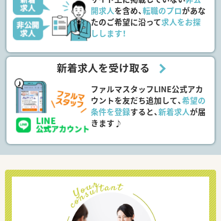
開求人
を含め、
転職のプロ
があな
たのご希望に沿って
求人をお探
しします！
新着求人を受け取る
ファルマスタッフLINE公式アカ
ウントを友だち追加して、
希望の
条件を登録
すると、
新着求人
が届
きます♪