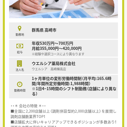
群馬県 高崎市
勤務地
年収530万円～700万円
月給355,000円～420,000円
給与
※経験や選択コースにより異なります
ウエルシア薬局株式会社
ウエルシア 高崎棟高店
法人名
1ヶ月単位の変形労働時間制（月平均:165.6時
間/年間所定労働時間:1,988時間）
※1日4~15時間のシフト制勤務（店舗により異な
勤務時間
る）
・・＊ 会社の特徴 ＊・・
■全国に2,200店舗以上（調剤併設型約2,000店舗以上）を展開し
調剤店舗数業界TOP！
■店舗拡大に伴いキャリアアップできるポジションが多数あり！