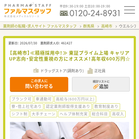
平日9：30-19：00 土日10：00-19：00
薬剤師の転職・求人サイト ファルマスタッフ
群馬県
高崎市
ウエルシア
更新日：
2026/07/30
薬剤師求人ID：
461427
【高崎市】≪積極採用中！≫ 東証プライム上場 キャリア
UP志向・安定性重視の方にオススメ！高年収600万円☆
ドラッグストア(調剤あり)
正社員
この求人に
検討リストに
問い合わせる
追加
ブランク可
車通勤可
高給与(600万円以上)
寮・借上社宅あり
認定薬剤師取得支援あり
教育制度あり
シフト制
大手チェーン
ヘルプ体制充実
総合科目
高収入