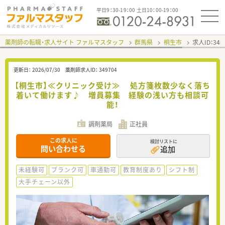
平日9：30-19：00 土日10：00-19：00
薬剤師の転職・求人サイト ファルマスタッフ
群馬県
桐生市
求人ID：34
更新日：
2026/07/30
薬剤師求人ID：
349704
【桐生市】≪クリニック受け≫ 処方箋枚数少なく落ち
着いて働けます♪ 増員募集 経験の浅い方も相談可
能！
調剤薬局
正社員
この求人に
検討リストに
問い合わせる
追加
未経験可
ブランク可
車通勤可
教育制度あり
シフト制
大手チェーン以外