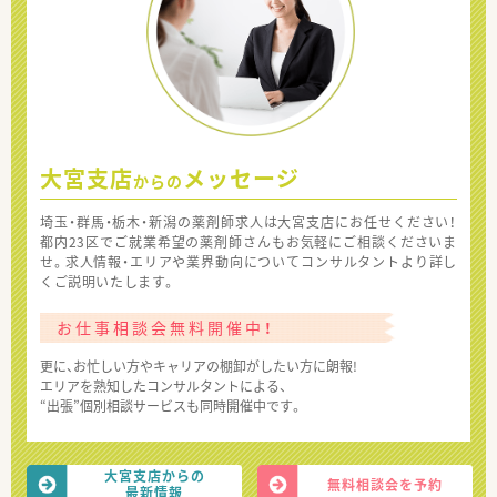
大宮支店
メッセージ
からの
埼玉・群馬・栃木・新潟の薬剤師求人は大宮支店にお任せください！
都内23区でご就業希望の薬剤師さんもお気軽にご相談くださいま
せ。求人情報・エリアや業界動向についてコンサルタントより詳し
くご説明いたします。
お仕事相談会無料開催中！
更に、お忙しい方やキャリアの棚卸がしたい方に朗報!
エリアを熟知したコンサルタントによる、
“出張”個別相談サービスも同時開催中です。
大宮支店からの
無料相談会を予約
最新情報