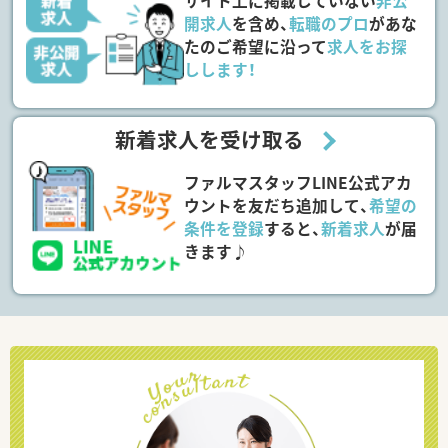
サイト上に掲載していない
非公
開求人
を含め、
転職のプロ
があな
たのご希望に沿って
求人をお探
しします！
新着求人を受け取る
ファルマスタッフLINE公式アカ
ウントを友だち追加して、
希望の
条件を登録
すると、
新着求人
が届
きます♪