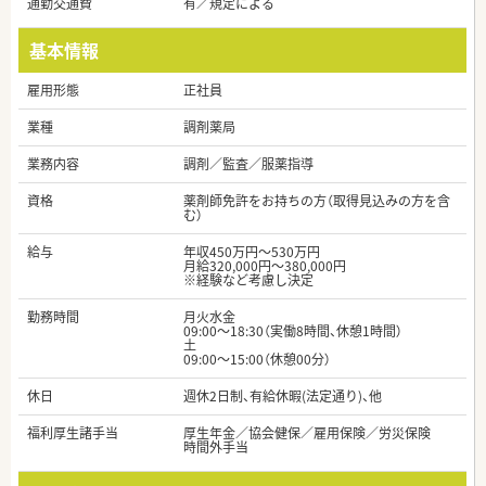
通勤交通費
有／規定による
基本情報
雇用形態
正社員
業種
調剤薬局
業務内容
調剤／監査／服薬指導
資格
薬剤師免許をお持ちの方（取得見込みの方を含
む）
給与
年収450万円～530万円
月給320,000円～380,000円
※経験など考慮し決定
勤務時間
月火水金
09:00～18:30（実働8時間、休憩1時間）
土
09:00～15:00（休憩00分）
休日
週休2日制、有給休暇(法定通り)、他
福利厚生諸手当
厚生年金／協会健保／雇用保険／労災保険
時間外手当