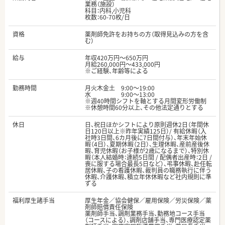
業務（施設）
科目：内科,小児科
枚数：60-70枚/日
資格
薬剤師免許をお持ちの方（取得見込みの方を含
む）
給与
年収420万円～650万円
月給260,000円～433,000円
※ご経験、年齢等による
勤務時間
月火木金土 9:00～19:00
水 9:00～13:00
※週40時間シフトを軸とする月間変形労働制
※休憩時間60分以上、その他法定通りとする
休日
日、祝日ほかシフトにより原則週休2日（年間休
日120日以上※昨年実績125日）/ 有給休暇（入
社時3日間、6カ月後に7日間付与）、年末年始休
暇（4日）、夏期休暇（2日）、生理休暇、産前産後休
暇、育児休暇（お子様が2歳になるまで）、特別休
暇（本人結婚時：連続5日間 / 配偶者出産時：2日 /
喪に服する場合最長5日など）、弔事休暇、赴任転
居休暇、子の看護休暇、裁判員の職務執行に伴う
休暇、介護休暇、積立年休休暇など社内規則に準
ずる
福利厚生諸手当
厚生年金／協会健保／雇用保険／労災保険／薬
剤師賠償責任保険
薬剤師手当、調剤業務手当、勤務地コース手当
（コースによる）、調剤店舗手当、専門医療認定薬