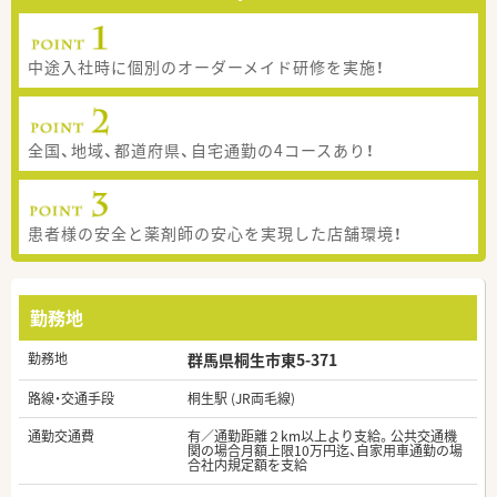
中途入社時に個別のオーダーメイド研修を実施！
全国、地域、都道府県、自宅通勤の4コースあり！
患者様の安全と薬剤師の安心を実現した店舗環境！
勤務地
勤務地
群馬県桐生市東5-371
路線・交通手段
桐生駅 (JR両毛線)
通勤交通費
有／通勤距離２km以上より支給。公共交通機
関の場合月額上限10万円迄、自家用車通勤の場
合社内規定額を支給