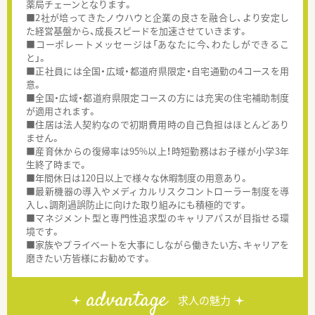
薬局チェーンとなります。
■2社が培ってきたノウハウと企業の良さを融合し、より安定し
た経営基盤から、成長スピードを加速させていきます。
■コーポレートメッセージは「あなたに今、わたしができるこ
と」。
■正社員には全国・広域・都道府県限定・自宅通勤の4コースを用
意。
■全国・広域・都道府県限定コースの方には充実の住宅補助制度
が適用されます。
■住居は法人契約なので初期費用時の自己負担はほとんどあり
ません。
■産育休からの復帰率は95%以上！時短勤務はお子様が小学3年
生終了時まで。
■年間休日は120日以上で様々な休暇制度の用意あり。
■最新機器の導入やメディカルリスクコントローラー制度を導
入し、調剤過誤防止に向けた取り組みにも積極的です。
■マネジメント型と専門性追求型のキャリアパスが目指せる環
境です。
■家族やプライベートを大事にしながら働きたい方、キャリアを
磨きたい方皆様にお勧めです。
advantage
求人の魅力