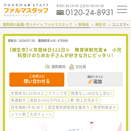
平日9：30-19：00 土日10：00-19：00
薬剤師の転職・求人サイト ファルマスタッフ
群馬県
桐生市
ユニスマイ
更新日：
2026/07/30
薬剤師求人ID：
478080
【桐生市】≪年間休日122日≫ 教育体制充実★ 小児
科受けのためお子さんが好きな方にピッタリ！
調剤薬局
正社員
この求人に
検討リストに
問い合わせる
追加
年間休日120日以上
ブランク可
残業なし(ほぼなし含む)
車通勤可
高給与(600万円以上)
寮・借上社宅あり
住宅補助(手当)あり
認定薬剤師取得支援あり
教育制度あり
シフト制
大手チェーン