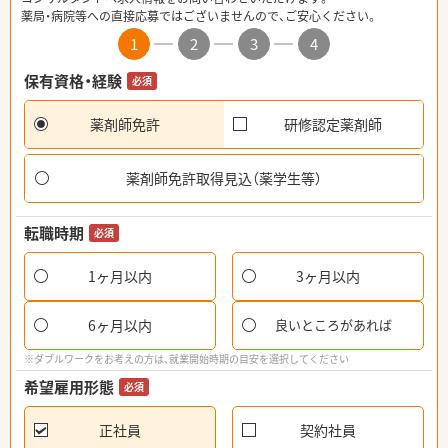
薬局・病院等への直接応募ではございませんので、ご安心ください。
1
2
3
4
保有資格・経験
必須
薬剤師免許
研修認定薬剤師
薬剤師免許取得見込（薬学生等）
転職時期
必須
1ヶ月以内
3ヶ月以内
6ヶ月以内
良いところがあれば
※ダブルワークをお考えの方は、就業開始時期の目安を選択してください
希望雇用形態
必須
正社員
契約社員