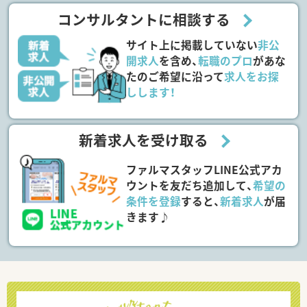
コンサルタントに相談する
サイト上に掲載していない
非公
開求人
を含め、
転職のプロ
があな
たのご希望に沿って
求人をお探
しします！
新着求人を受け取る
ファルマスタッフLINE公式アカ
ウントを友だち追加して、
希望の
条件を登録
すると、
新着求人
が届
きます♪