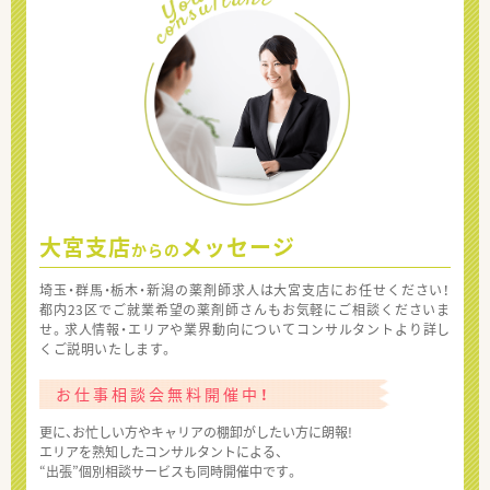
大宮支店
メッセージ
からの
埼玉・群馬・栃木・新潟の薬剤師求人は大宮支店にお任せください！
都内23区でご就業希望の薬剤師さんもお気軽にご相談くださいま
せ。求人情報・エリアや業界動向についてコンサルタントより詳し
くご説明いたします。
お仕事相談会無料開催中！
更に、お忙しい方やキャリアの棚卸がしたい方に朗報!
エリアを熟知したコンサルタントによる、
“出張”個別相談サービスも同時開催中です。