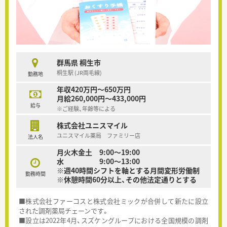
群馬県 桐生市
桐生駅 (JR両毛線)
勤務地
年収420万円～650万円
月給260,000円～433,000円
給与
※ご経験、年齢等による
株式会社ユニスマイル
ユニスマイル薬局 ファミリー店
法人名
月火木金土 9:00～19:00
水 9:00～13:00
※週40時間シフトを軸とする月間変形労働制
勤務時間
※休憩時間60分以上、その他法定通りとする
■株式会社ファーコスと株式会社ミックが合併して新たに設立
された調剤薬局チェーンです。
■設立は2022年4月、スズケングループにおける全国規模の調剤