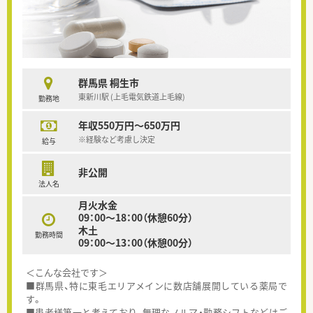
群馬県 桐生市
東新川駅 (上毛電気鉄道上毛線)
勤務地
年収550万円～650万円
※経験など考慮し決定
給与
非公開
法人名
月火水金
09：00～18：00（休憩60分）
木土
勤務時間
09：00～13：00（休憩00分）
＜こんな会社です＞
■群馬県、特に東毛エリアメインに数店舗展開している薬局で
す。
■患者様第一と考えており、無理なノルマ・勤務シフトなどはご