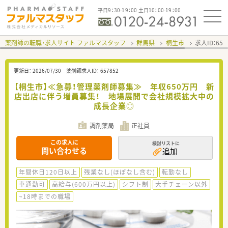
平日9：30-19：00 土日10：00-19：00
薬剤師の転職・求人サイト ファルマスタッフ
群馬県
桐生市
求人ID：65
更新日：
2026/07/30
薬剤師求人ID：
657852
【桐生市】≪急募！管理薬剤師募集≫ 年収650万円 新
店出店に伴う増員募集！ 地場展開で会社規模拡大中の
成長企業◎
調剤薬局
正社員
この求人に
検討リストに
問い合わせる
追加
年間休日120日以上
残業なし(ほぼなし含む)
転勤なし
車通勤可
高給与(600万円以上)
シフト制
大手チェーン以外
~18時までの職場