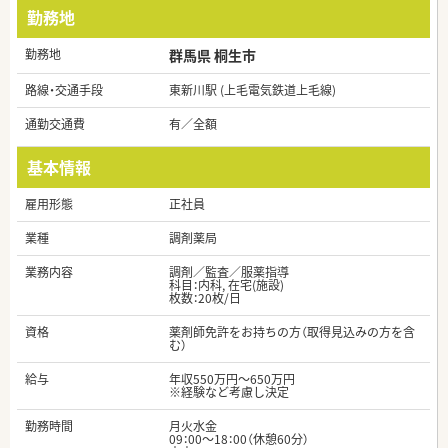
勤務地
勤務地
群馬県 桐生市
路線・交通手段
東新川駅 (上毛電気鉄道上毛線)
通勤交通費
有／全額
基本情報
雇用形態
正社員
業種
調剤薬局
業務内容
調剤／監査／服薬指導
科目：内科, 在宅(施設)
枚数：20枚/日
資格
薬剤師免許をお持ちの方（取得見込みの方を含
む）
給与
年収550万円～650万円
※経験など考慮し決定
勤務時間
月火水金
09：00～18：00（休憩60分）