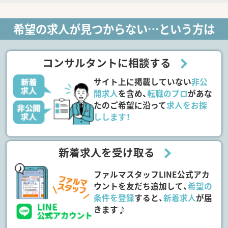
希望の求人が見つからない…という方は
コンサルタントに相談する
サイト上に掲載していない
非公
開求人
を含め、
転職のプロ
があな
たのご希望に沿って
求人をお探
しします！
新着求人を受け取る
ファルマスタッフLINE公式アカ
ウントを友だち追加して、
希望の
条件を登録
すると、
新着求人
が届
きます♪