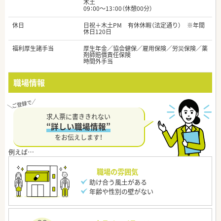
木土
09：00～13：00（休憩00分）
休日
日祝＋木土PM 有休休暇（法定通り） ※年間
休日120日
福利厚生諸手当
厚生年金／協会健保／雇用保険／労災保険／薬
剤師賠償責任保険
時間外手当
職場情報
求人票に書ききれない
“詳しい職場情報”
をお伝えします！
職場の雰囲気
助け合う風土がある
年齢や性別の壁がない