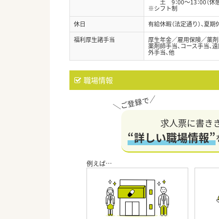
土 9：00～13：00（休
※シフト制
休日
有給休暇（法定通り）、夏期
福利厚生諸手当
厚生年金／雇用保険／薬剤
薬剤師手当、コース手当、遠
外手当、他
職場情報
求人票に書き
“詳しい職場情報”