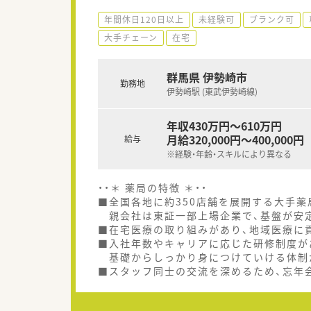
年間休日120日以上
未経験可
ブランク可
大手チェーン
在宅
群馬県 伊勢崎市
勤務地
伊勢崎駅 (東武伊勢崎線)
年収430万円～610万円
月給320,000円～400,000円
給与
※経験・年齢・スキルにより異なる
・・＊ 薬局の特徴 ＊・・
■全国各地に約350店舗を展開する大手薬
親会社は東証一部上場企業で、基盤が安
■在宅医療の取り組みがあり、地域医療に
■入社年数やキャリアに応じた研修制度が
基礎からしっかり身につけていける体制
■スタッフ同士の交流を深めるため、忘年