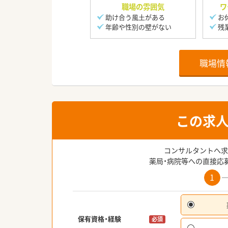
職場の雰囲気
ワ
助け合う風土がある
お
年齢や性別の壁がない
残
職場情
この求
コンサルタントへ求
薬局・病院等への直接応
1
保有資格・経験
必須