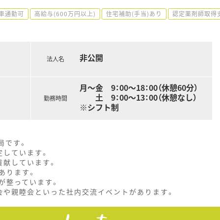
車通勤可
高給与(600万円以上)
住宅補助(手当)あり
認定薬剤師取得
非公開
法人名
月～金 9：00～18：00（休憩60分）
土 9：00～13：00（休憩なし）
勤務時間
※シフト制
局です。
定しています。
貢献しています。
あります。
が整っています。
会や親睦会といった社内交流イベントがあります。