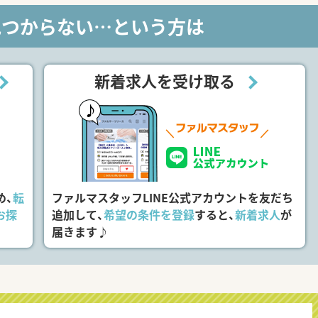
見つからない…という方は
新着求人を受け取る
め、
転
ファルマスタッフLINE公式アカウントを友だち
お探
追加して、
希望の条件を登録
すると、
新着求人
が
届きます♪