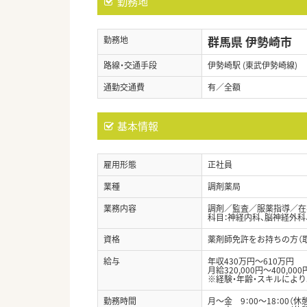
勤務地
群馬県 伊勢崎市
勤務地
路線・交通手段
伊勢崎駅 (東武伊勢崎線)
通勤交通費
有／全額
基本情報
雇用形態
正社員
業種
調剤薬局
業務内容
調剤／監査／服薬指導／在
科目：神経内科、脳神経外科
資格
薬剤師免許をお持ちの方（
給与
年収430万円～610万円
月給320,000円～400,000
※経験・年齢・スキルによ
勤務時間
月～金 9：00～18：00（休