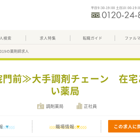
平日9：30-19：00 土日10：00-19：
人検索
求人特集
転職ガイド
ファル
85019の薬剤師求人
院門前≫大手調剤チェーン 在
い薬局
調剤薬局
正社員
報
職場情報
この求人に