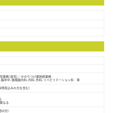
宅業務（居宅）／かかりつけ薬剤師業務
、脳卒中、循環器内科、内科、外科、リハビリテーション科 等
取得見込みの方を含む）
円
り異なる
憩60分）