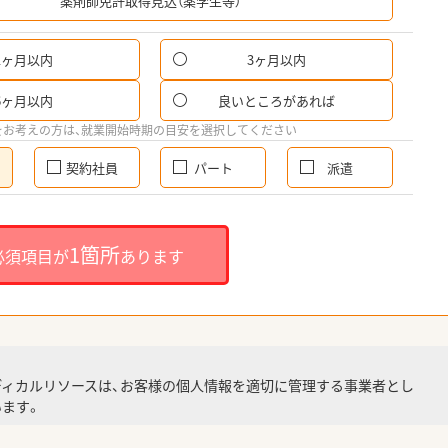
薬剤師免許取得見込（薬学生等）
1ヶ月以内
3ヶ月以内
6ヶ月以内
良いところがあれば
をお考えの方は、就業開始時期の目安を選択してください
契約社員
パート
派遣
1箇所
必須項目が
あります
ディカルリソースは、お客様の個人情報を適切に管理する事業者とし
ます。