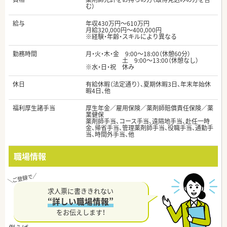
む）
給与
年収430万円～610万円
月給320,000円～400,000円
※経験・年齢・スキルにより異なる
勤務時間
月・火・木・金 9:00～18:00（休憩60分）
土 9:00～13:00（休憩なし）
※水・日・祝 休み
休日
有給休暇（法定通り）、夏期休暇3日、年末年始休
暇4日、他
福利厚生諸手当
厚生年金／雇用保険／薬剤師賠償責任保険／薬
業健保
薬剤師手当、コース手当、遠隔地手当、赴任一時
金、帰省手当、管理薬剤師手当、役職手当、通勤手
当、時間外手当、他
職場情報
求人票に書ききれない
“詳しい職場情報”
をお伝えします！