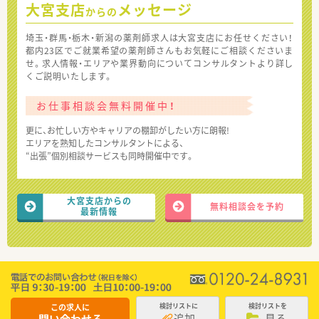
大宮支店
メッセージ
からの
埼玉・群馬・栃木・新潟の薬剤師求人は大宮支店にお任せください！
都内23区でご就業希望の薬剤師さんもお気軽にご相談くださいま
せ。求人情報・エリアや業界動向についてコンサルタントより詳し
くご説明いたします。
お仕事相談会無料開催中！
更に、お忙しい方やキャリアの棚卸がしたい方に朗報!
エリアを熟知したコンサルタントによる、
“出張”個別相談サービスも同時開催中です。
大宮支店からの
無料相談会を予約
最新情報
この求人に
検討リストに
検討リストを
追加
見る