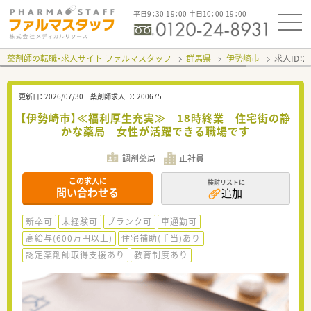
平日9：30-19：00 土日10：00-19：00
薬剤師の転職・求人サイト ファルマスタッフ
群馬県
伊勢崎市
求人ID：
更新日：
2026/07/30
薬剤師求人ID：
200675
【伊勢崎市】≪福利厚生充実≫ 18時終業 住宅街の静
かな薬局 女性が活躍できる職場です
調剤薬局
正社員
この求人に
検討リストに
問い合わせる
追加
新卒可
未経験可
ブランク可
車通勤可
高給与(600万円以上)
住宅補助(手当)あり
認定薬剤師取得支援あり
教育制度あり