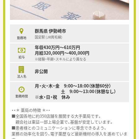
群馬県 伊勢崎市
国定駅 (JR両毛線)
勤務地
年収430万円～610万円
月給320,000円～400,000円
給与
※経験・年齢・スキルにより異なる
非公開
法人名
月・火・木・金 9:00～18:00（休憩60分）
土 9:00～13:00（休憩なし）
勤務時間
※水・日・祝 休み
・・＊ 薬局の特徴 ＊・・
■全国各地に約350店舗を展開する大手薬局です。
親会社は東証一部上場企業で、基盤が安定しています。
■患者様とのコミュニケーションに専念できるよう、
業務の効率化を図り、電子薬歴など最新機材の導入を進めていま