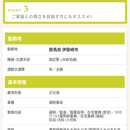
ご家庭との両立を目指す方にもオススメ！
勤務地
勤務地
群馬県 伊勢崎市
路線・交通手段
国定駅 (JR両毛線)
通勤交通費
有／全額
基本情報
雇用形態
正社員
業種
調剤薬局
業務内容
調剤／監査／服薬指導／在宅業務（居宅）／かか
りつけ薬剤師業務／在宅業務（施設）
科目：内科・小児科
資格
薬剤師免許をお持ちの方（取得見込みの方を含