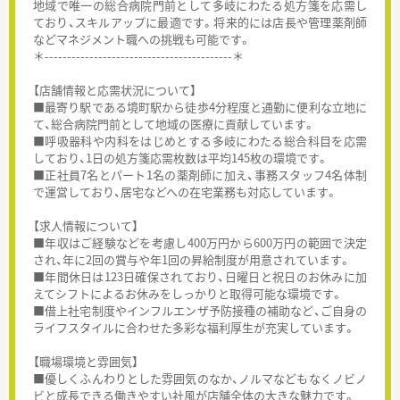
地域で唯一の総合病院門前として多岐にわたる処方箋を応需し
ており、スキルアップに最適です。将来的には店長や管理薬剤師
などマネジメント職への挑戦も可能です。
＊------------------------------------------＊
【店舗情報と応需状況について】
■最寄り駅である境町駅から徒歩4分程度と通勤に便利な立地に
て、総合病院門前として地域の医療に貢献しています。
■呼吸器科や内科をはじめとする多岐にわたる総合科目を応需
しており、1日の処方箋応需枚数は平均145枚の環境です。
■正社員7名とパート1名の薬剤師に加え、事務スタッフ4名体制
で運営しており、居宅などへの在宅業務も対応しています。
【求人情報について】
■年収はご経験などを考慮し400万円から600万円の範囲で決定
され、年に2回の賞与や年1回の昇給制度が用意されています。
■年間休日は123日確保されており、日曜日と祝日のお休みに加
えてシフトによるお休みをしっかりと取得可能な環境です。
■借上社宅制度やインフルエンザ予防接種の補助など、ご自身の
ライフスタイルに合わせた多彩な福利厚生が充実しています。
【職場環境と雰囲気】
■優しくふんわりとした雰囲気のなか、ノルマなどもなくノビノ
ビと成長できる働きやすい社風が店舗全体の大きな魅力です。