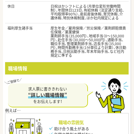
休日
日祝ほかシフトによる（月単位変形労働時間
制）、年間休日123日、有給休暇 （法定通り支給、
平均取得率90％）、産前産後休暇、育児休暇、介
護休暇、特別休暇制度、ほか社内規定による
福利厚生諸手当
厚生年金／雇用保険／労災保険／薬剤師賠償責
任保険／薬業健保
薬剤師手当（35,000円）、地域手当（0～150,000
円）、赴任手当（30,000～50,000円）、通勤手当、
職位手当、管理薬剤師手当、店長手当（35,000
円）、時間外勤務手当（1分単位より計算）、休日勤
務手当、日祝出勤手当、年末年始手当、など社内
規定に準ずる
職場情報
求人票に書ききれない
“詳しい職場情報”
をお伝えします！
職場の雰囲気
助け合う風土がある