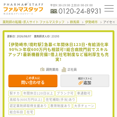
平日9：30-19：00 土日10：00-19：00
薬剤師の転職・求人サイト ファルマスタッフ
群馬県
伊勢崎市
アイセイ
更新日：
2026/08/07
薬剤師求人ID：
23193
【伊勢崎市/境町駅】急募≪年間休日123日・有給消化率
90％≫年収600万円も相談可！総合病院門前でスキル
アップ！最新機器完備！借上社宅制度など福利厚生も充
実！
調剤薬局
正社員
この求人に
検討リストに
問い合わせる
追加
駅チカ
年間休日120日以上
ブランク可
車通勤可
高給与(600万円以上)
住宅補助(手当)あり
認定薬剤師取得支援あり
教育制度あり
大手チェーン
総合科目
在宅