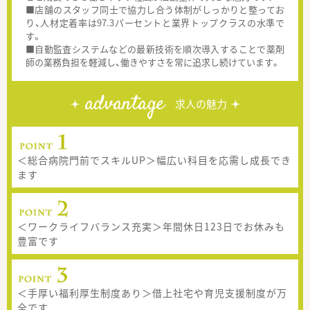
■店舗のスタッフ同士で協力し合う体制がしっかりと整ってお
り、人材定着率は97.3パーセントと業界トップクラスの水準で
す。
■自動監査システムなどの最新技術を順次導入することで薬剤
師の業務負担を軽減し、働きやすさを常に追求し続けています。
advantage
求人の魅力
＜総合病院門前でスキルUP＞幅広い科目を応需し成長でき
ます
＜ワークライフバランス充実＞年間休日123日でお休みも
豊富です
＜手厚い福利厚生制度あり＞借上社宅や育児支援制度が万
全です