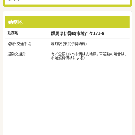
勤務地
勤務地
群馬県伊勢崎市境百々171-8
路線・交通手段
境町駅 (東武伊勢崎線)
通勤交通費
有／全額（2km未満は支給無。車通勤の場合は、
市場燃料価格による）