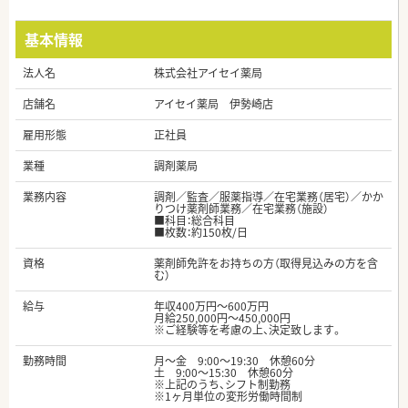
基本情報
法人名
株式会社アイセイ薬局
店舗名
アイセイ薬局 伊勢崎店
雇用形態
正社員
業種
調剤薬局
業務内容
調剤／監査／服薬指導／在宅業務（居宅）／かか
りつけ薬剤師業務／在宅業務（施設）
■科目：総合科目
■枚数：約150枚/日
資格
薬剤師免許をお持ちの方（取得見込みの方を含
む）
給与
年収400万円～600万円
月給250,000円～450,000円
※ご経験等を考慮の上、決定致します。
勤務時間
月～金 9:00～19:30 休憩60分
土 9:00～15:30 休憩60分
※上記のうち、シフト制勤務
※1ヶ月単位の変形労働時間制