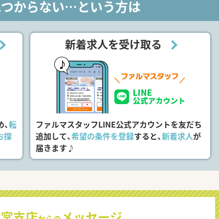
見つからない…という方は
新着求人を受け取る
め、
転
ファルマスタッフLINE公式アカウントを友だち
お探
追加して、
希望の条件を登録
すると、
新着求人
が
届きます♪
大宮支店
メッセージ
からの