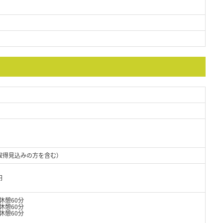
取得見込みの方を含む）
円
 休憩60分
休憩60分
休憩60分