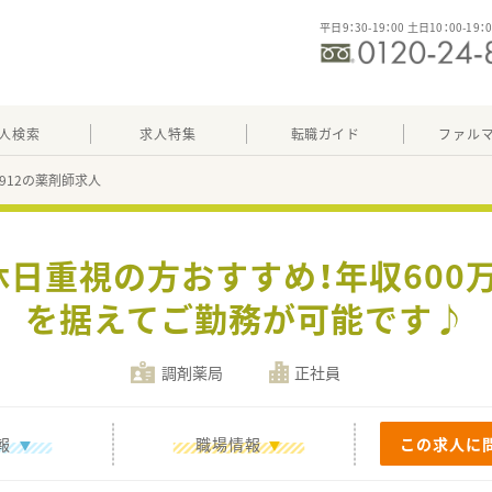
平日9：30-19：00 土日10：00-19：
人検索
求人特集
転職ガイド
ファル
09912の薬剤師求人
休日重視の方おすすめ！年収600
を据えてご勤務が可能です♪
調剤薬局
正社員
報
職場情報
この求人に