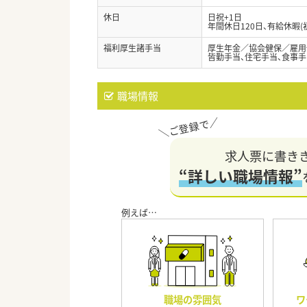
休日
日祝+1日
年間休日120日、有給休暇(
福利厚生諸手当
厚生年金／協会健保／雇用
皆勤手当、住宅手当、食事手当
職場情報
求人票に書き
“詳しい職場情報”
職場の雰囲気
ワ