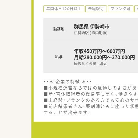
年間休日120日以上
未経験可
ブランク可
群馬県 伊勢崎市
勤務地
伊勢崎駅 (JR両毛線)
年収450万円～600万円
月給280,000円～370,000円
給与
経験など考慮し決定
・・＊ 企業の特徴 ＊・・
■小規模運営ならではの風通しのよさがあ
■産・育休取得者の復帰率も高く、働きや
■未経験・ブランクのある方でも安心のサ
■前店舗患者さん・薬剤師ともに座った状
することが出来ます。