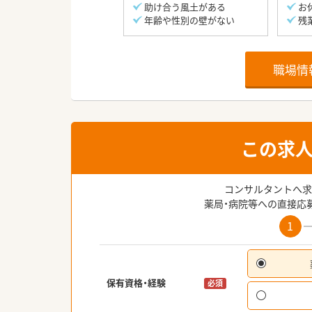
助け合う風土がある
お
年齢や性別の壁がない
残
職場情
この求
コンサルタントへ求
薬局・病院等への直接応
1
保有資格・経験
必須