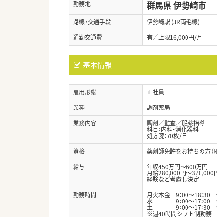
群馬県 伊勢崎市
勤務地
路線・交通手段
伊勢崎駅 (JR両毛線)
通勤交通費
有／上限16,000円/月
基本情報
雇用形態
正社員
業種
調剤薬局
業務内容
調剤／監査／服薬指導
科目：内科・消化器科
処方箋：70枚/日
資格
薬剤師免許をお持ちの方（
給与
年収450万円～600万円
月給280,000円～370,000
経験など考慮し決定
勤務時間
月火木金 9：00～18：30
水 9：00～17：00 
土 9：00～17：30 
※週40時間シフト制勤務