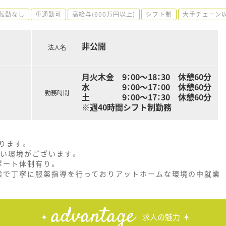
転勤なし
車通勤可
高給与(600万円以上)
シフト制
大手チェーン
非公開
法人名
月火木金 9：00～18：30 休憩60分
水 9：00～17：00 休憩60分
勤務時間
土 9：00～17：30 休憩60分
※週40時間シフト制勤務
ります。
すい環境がございます。
ポート体制有り。
態で丁寧に服薬指導を行っておりアットホームな環境の中就業
advantage
求人の魅力