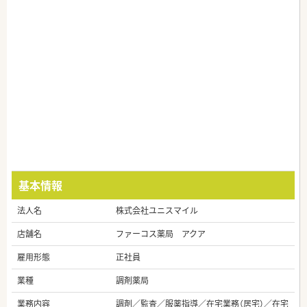
基本情報
法人名
株式会社ユニスマイル
店舗名
ファーコス薬局 アクア
雇用形態
正社員
業種
調剤薬局
業務内容
調剤／監査／服薬指導／在宅業務（居宅）／在宅