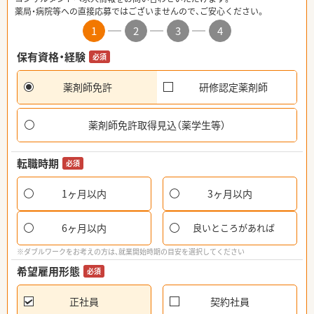
薬局・病院等への直接応募ではございませんので、ご安心ください。
1
2
3
4
保有資格・経験
必須
薬剤師免許
研修認定薬剤師
薬剤師免許取得見込（薬学生等）
転職時期
必須
1ヶ月以内
3ヶ月以内
6ヶ月以内
良いところがあれば
※ダブルワークをお考えの方は、就業開始時期の目安を選択してください
希望雇用形態
必須
正社員
契約社員