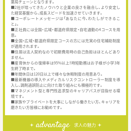
薬局チェーンとなります。
■2社が培ってきたノウハウと企業の良さを融合し、より安定し
た経営基盤から、成長スピードを加速させていきます。
■コーポレートメッセージは「あなたに今、わたしができるこ
と」。
■正社員には全国・広域・都道府県限定・自宅通勤の4コースを用
意。
■全国・広域・都道府県限定コースの方には充実の住宅補助制度
が適用されます。
■住居は法人契約なので初期費用時の自己負担はほとんどあり
ません。
■産育休からの復帰率は95%以上！時短勤務はお子様が小学3年
生終了時まで。
■年間休日は120日以上で様々な休暇制度の用意あり。
■最新機器の導入やメディカルリスクコントローラー制度を導
入し、調剤過誤防止に向けた取り組みにも積極的です。
■マネジメント型と専門性追求型のキャリアパスが目指せる環
境です。
■家族やプライベートを大事にしながら働きたい方、キャリアを
磨きたい方皆様にお勧めです。
advantage
求人の魅力