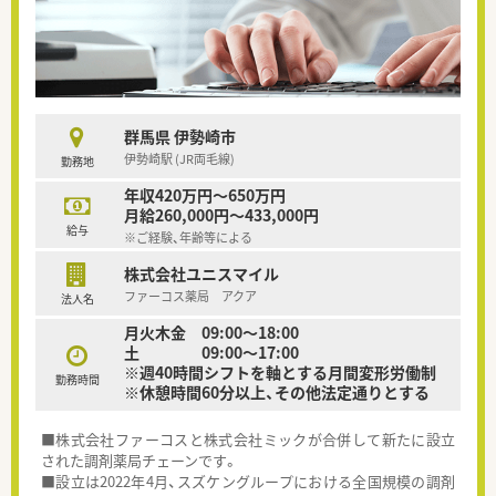
群馬県 伊勢崎市
伊勢崎駅 (JR両毛線)
勤務地
年収420万円～650万円
月給260,000円～433,000円
給与
※ご経験、年齢等による
株式会社ユニスマイル
ファーコス薬局 アクア
法人名
月火木金 09:00～18:00
土 09:00～17:00
※週40時間シフトを軸とする月間変形労働制
勤務時間
※休憩時間60分以上、その他法定通りとする
■株式会社ファーコスと株式会社ミックが合併して新たに設立
された調剤薬局チェーンです。
■設立は2022年4月、スズケングループにおける全国規模の調剤