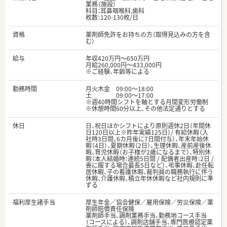
業務（施設）
科目：耳鼻咽喉科,歯科
枚数：120-130枚/日
資格
薬剤師免許をお持ちの方（取得見込みの方を含
む）
給与
年収420万円～650万円
月給260,000円～433,000円
※ご経験、年齢等による
勤務時間
月火木金 09:00～18:00
土 09:00～17:00
※週40時間シフトを軸とする月間変形労働制
※休憩時間60分以上、その他法定通りとする
休日
日、祝日ほかシフトにより原則週休2日（年間休
日120日以上※昨年実績125日）/ 有給休暇（入
社時3日間、6カ月後に7日間付与）、年末年始休
暇（4日）、夏期休暇（2日）、生理休暇、産前産後休
暇、育児休暇（お子様が2歳になるまで）、特別休
暇（本人結婚時：連続5日間 / 配偶者出産時：2日 /
喪に服する場合最長5日など）、弔事休暇、赴任転
居休暇、子の看護休暇、裁判員の職務執行に伴う
休暇、介護休暇、積立年休休暇など社内規則に準
ずる
福利厚生諸手当
厚生年金／協会健保／雇用保険／労災保険／薬
剤師賠償責任保険
薬剤師手当、調剤業務手当、勤務地コース手当
（コースによる）、調剤店舗手当、専門医療認定薬