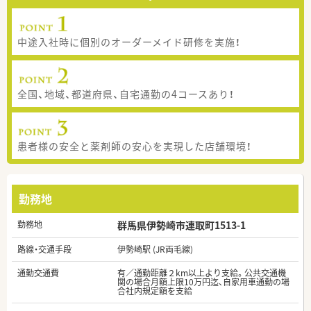
中途入社時に個別のオーダーメイド研修を実施！
全国、地域、都道府県、自宅通勤の4コースあり！
患者様の安全と薬剤師の安心を実現した店舗環境！
勤務地
勤務地
群馬県伊勢崎市連取町1513-1
路線・交通手段
伊勢崎駅 (JR両毛線)
通勤交通費
有／通勤距離２km以上より支給。公共交通機
関の場合月額上限10万円迄、自家用車通勤の場
合社内規定額を支給