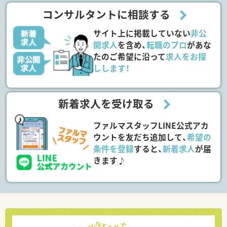
コンサルタントに相談する
サイト上に掲載していない
非公
開求人
を含め、
転職のプロ
があな
たのご希望に沿って
求人をお探
しします！
新着求人を受け取る
ファルマスタッフLINE公式アカ
ウントを友だち追加して、
希望の
条件を登録
すると、
新着求人
が届
きます♪