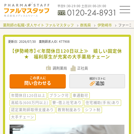
平日9：30-19：00 土日10：00-19：00
薬剤師の転職・求人サイト ファルマスタッフ
群馬県
伊勢崎市
ファーコ
更新日：
2026/07/30
薬剤師求人ID：
477908
【伊勢崎市】≪年間休日120日以上≫ 嬉しい固定休
★ 福利厚生が充実の大手薬局チェーン
調剤薬局
正社員
この求人に
検討リストに
問い合わせる
追加
年間休日120日以上
ブランク可
車通勤可
高給与(600万円以上)
寮・借上社宅あり
住宅補助(手当)あり
認定薬剤師取得支援あり
教育制度あり
シフト制
大手チェーン