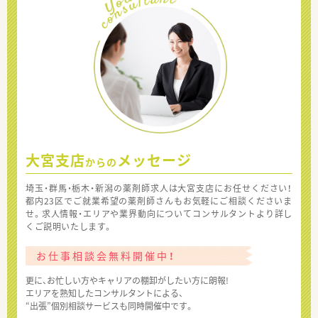
大宮支店
メッセージ
からの
埼玉・群馬・栃木・新潟の薬剤師求人は大宮支店にお任せください！
都内23区でご就業希望の薬剤師さんもお気軽にご相談くださいま
せ。求人情報・エリアや業界動向についてコンサルタントより詳し
くご説明いたします。
お仕事相談会無料開催中！
更に、お忙しい方やキャリアの棚卸がしたい方に朗報!
エリアを熟知したコンサルタントによる、
“出張”個別相談サービスも同時開催中です。