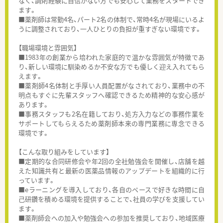
なく、調剤経験に自信がない方でも安心して業務をスタートでき
ます。
■薬剤師は常勤4名、パート2名の体制で、常時4名が現場にいるよ
うに調整されており、一人ひとりの負担が重すぎない環境です。
【職場環境と雰囲気】
■1983年の創業から培われた家庭的で温かな雰囲気が特徴であ
り、新しい環境に馴染めるか不安な方でも優しく迎え入れてもら
えます。
■薬剤師4名体制と手厚い人員配置がなされており、業務中の不
明点もすぐに先輩スタッフへ確認できるため精神的な安心感が
あります。
■事務スタッフも2名在籍しており、処方入力などの事務作業を
サポートしてもらえるため薬剤師本来の専門業務に専念できる
環境です。
【こんな取り組みをしています】
■定期的な合同研修会や年2回の全社勉強会を開催し、店舗を越
えた知識共有と最新の医薬品情報のアップデートを組織的に行
っています。
■eラーニングを導入しており、各自のペースで好きな時間に自
己研鑽を積める環境を提供することで、社員の学びを支援してい
ます。
■薬剤師会への加入や勉強会への参加を推奨しており、地域医療