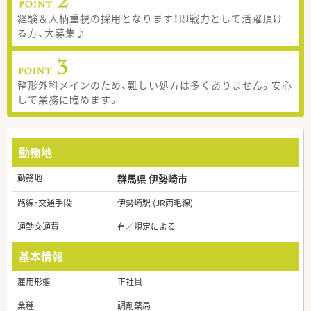
経験＆人柄重視の採用となります！即戦力として活躍頂け
る方、大募集♪
整形外科メインのため、難しい処方は多くありません。安心
して業務に臨めます。
勤務地
勤務地
群馬県 伊勢崎市
路線・交通手段
伊勢崎駅 (JR両毛線)
通勤交通費
有／規定による
基本情報
雇用形態
正社員
業種
調剤薬局