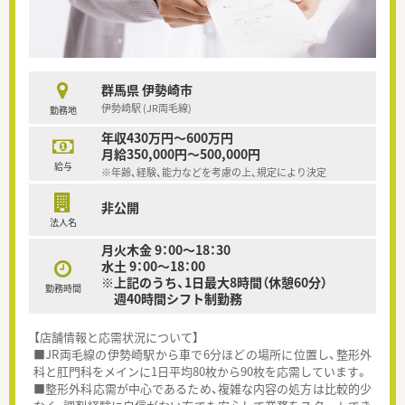
群馬県 伊勢崎市
伊勢崎駅 (JR両毛線)
勤務地
年収430万円～600万円
月給350,000円～500,000円
給与
※年齢、経験、能力などを考慮の上、規定により決定
非公開
法人名
月火木金 9：00～18：30
水土 9：00～18：00
※上記のうち、1日最大8時間（休憩60分）
勤務時間
週40時間シフト制勤務
【店舗情報と応需状況について】
■JR両毛線の伊勢崎駅から車で6分ほどの場所に位置し、整形外
科と肛門科をメインに1日平均80枚から90枚を応需しています。
■整形外科応需が中心であるため、複雑な内容の処方は比較的少