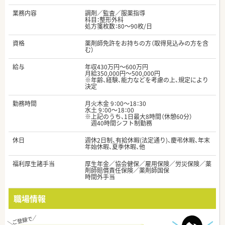
業務内容
調剤／監査／服薬指導
科目：整形外科
処方箋枚数：80～90枚/日
資格
薬剤師免許をお持ちの方（取得見込みの方を含
む）
給与
年収430万円～600万円
月給350,000円～500,000円
※年齢、経験、能力などを考慮の上、規定により
決定
勤務時間
月火木金 9：00～18：30
水土 9：00～18：00
※上記のうち、1日最大8時間（休憩60分）
週40時間シフト制勤務
休日
週休2日制、有給休暇(法定通り)、慶弔休暇、年末
年始休暇、夏季休暇、他
福利厚生諸手当
厚生年金／協会健保／雇用保険／労災保険／薬
剤師賠償責任保険／薬剤師国保
時間外手当
職場情報