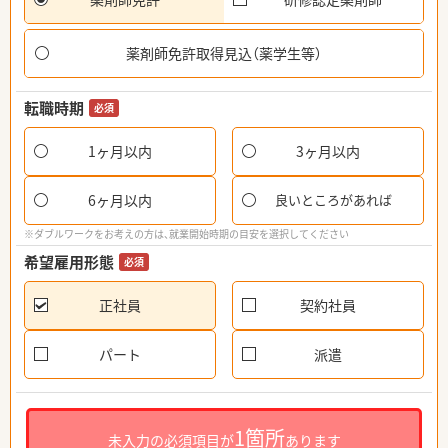
薬剤師免許取得見込（薬学生等）
転職時期
必須
1ヶ月以内
3ヶ月以内
6ヶ月以内
良いところがあれば
※ダブルワークをお考えの方は、就業開始時期の目安を選択してください
希望雇用形態
必須
正社員
契約社員
パート
派遣
1箇所
未入力の必須項目が
あります