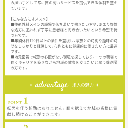
の担い手として常に質の高いサービスを提供できる体制を整え
ています。
【こんな方にオススメ】
■整形外科メインの職場で落ち着いて働きたい方や、あまり複雑
な処方に追われず丁寧に患者様と向き合いたいという希望を持
つ方です。
■年間休日120日以上の条件を重視し、家族との時間や趣味の時
間をしっかりと確保して、心身ともに健康的に働きたい方に最適
です。
■地元密着で転勤の心配がない環境を探しており、一つの職場で
長くキャリアを築きながら地域の健康を支えたいと願う薬剤師
の方です。
advantage
求人の魅力
転居を伴う転勤はありません。腰を据えて地域の皆様に貢
献し続けることができます。