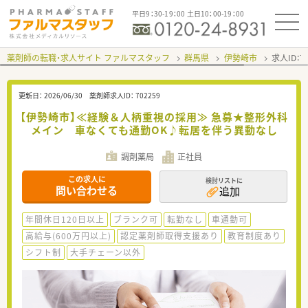
平日9：30-19：00 土日10：00-19：00
薬剤師の転職・求人サイト ファルマスタッフ
群馬県
伊勢崎市
求人ID：
更新日：
2026/06/30
薬剤師求人ID：
702259
【伊勢崎市】≪経験＆人柄重視の採用≫ 急募★整形外科
メイン 車なくても通勤OK♪転居を伴う異動なし
調剤薬局
正社員
この求人に
検討リストに
問い合わせる
追加
年間休日120日以上
ブランク可
転勤なし
車通勤可
高給与(600万円以上)
認定薬剤師取得支援あり
教育制度あり
シフト制
大手チェーン以外